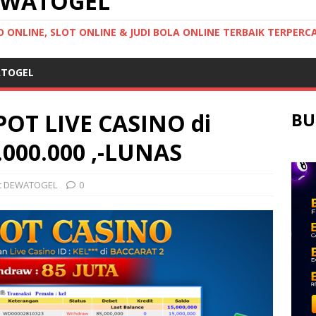
EWATOGEL
 ONLINE, SLOT ONLINE & JUDI BOLA ONLINE TERBAIK TERPERCA
ATOGEL
OT LIVE CASINO di
BU
.000.000 ,-LUNAS
ot DEWATOGEL
0