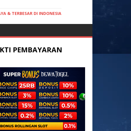
YA & TERBESAR DI INDONESIA
KTI PEMBAYARAN