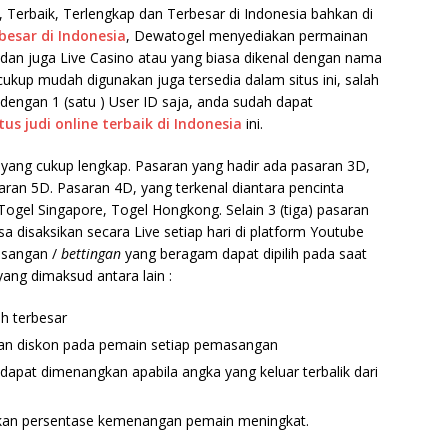
, Terbaik, Terlengkap dan Terbesar di Indonesia bahkan di
rbesar di Indonesia
, Dewatogel menyediakan permainan
k dan juga Live Casino atau yang biasa dikenal dengan nama
g cukup mudah digunakan juga tersedia dalam situs ini, salah
dengan 1 (satu ) User ID saja, anda sudah dapat
itus judi online terbaik di Indonesia
ini.
ang cukup lengkap. Pasaran yang hadir ada pasaran 3D,
ran 5D. Pasaran 4D, yang terkenal diantara pencinta
gel Singapore, Togel Hongkong. Selain 3 (tiga) pasaran
a disaksikan secara Live setiap hari di platform Youtube
pasangan /
bettingan
yang beragam dapat dipilih pada saat
ng dimaksud antara lain :
ah terbesar
an diskon pada pemain setiap pemasangan
 dapat dimenangkan apabila angka yang keluar terbalik dari
nkan persentase kemenangan pemain meningkat.