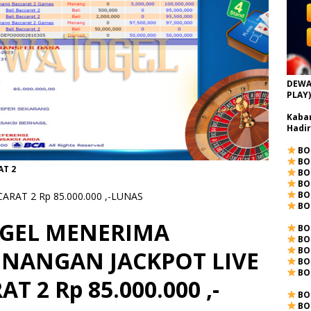
DEWA
PLAY)
Kaba
Hadi
BON
BO
AT 2
BO
BO
BO
RAT 2 Rp 85.000.000 ,-LUNAS
BO
GEL MENERIMA
BO
BO
BO
NANGAN JACKPOT LIVE
BO
BO
T 2 Rp 85.000.000 ,-
BO
BO