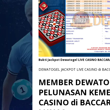
Bukti Jackpot Dewatogel LIVE CASINO BACCAR
DEWATOGEL JACKPOT LIVE CASINO di BACCA
MEMBER DEWATO
PELUNASAN KEME
CASINO di BACCARA