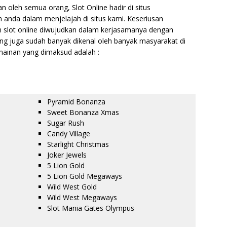
 oleh semua orang, Slot Online hadir di situs
nda dalam menjelajah di situs kami. Keseriusan
lot online diwujudkan dalam kerjasamanya dengan
yang juga sudah banyak dikenal oleh banyak masyarakat di
mainan yang dimaksud adalah :
Pyramid Bonanza
Sweet Bonanza Xmas
Sugar Rush
Candy Village
Starlight Christmas
Joker Jewels
5 Lion Gold
5 Lion Gold Megaways
Wild West Gold
Wild West Megaways
Slot Mania Gates Olympus