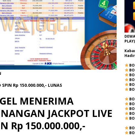
DEWA
PLAY)
Kaba
Hadi
BON
BO
N
BO
BO
BO
SPIN Rp 150.000.000,- LUNAS
BO
GEL MENERIMA
BO
BO
BO
NANGAN JACKPOT LIVE
BO
BO
N Rp 150.000.000,-
BO
BO