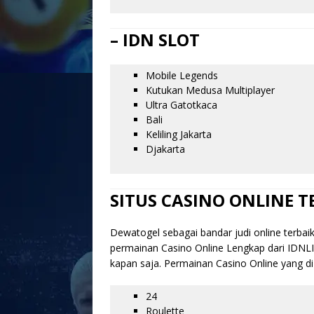
– IDN SLOT
Mobile Legends
Kutukan Medusa Multiplayer
Ultra Gatotkaca
Bali
Keliling Jakarta
Djakarta
SITUS CASINO ONLINE 
Dewatogel sebagai bandar judi online terbai
permainan Casino Online Lengkap dari IDNLI
kapan saja. Permainan Casino Online yang di 
24
Roulette