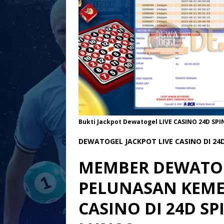
Bukti Jackpot Dewatogel LIVE CASINO 24D SPI
DEWATOGEL JACKPOT LIVE CASINO DI 24D 
MEMBER DEWATO
PELUNASAN KEME
CASINO DI 24D SPI