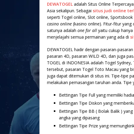
DEWATOGEL
adalah Situs Online Terpercaya
Asia sekalipun. Sebagai
situs judi online te
seperti Togel online, Slot online, Sportsboo
casino online
(kasino online). Fitur-fitur yan
satunya adalah
one for all
yaitu cukup hanya 
menjelajahi semua permainan yang ada di
s
DEWATOGEL hadir dengan pasaran-pasaran y
pasaran 4D, pasaran WILD 4D, dan juga pasa
TOGEL di INDONESIA adalah Togel Sydney, To
tersebut, pasaran Togel Toto Macau yang bis
juga dapat ditemukan di situs ini. Tipe-tipe 
melakukan pemasangan taruhan anda. Tipe ya
Bettingan Tipe Full yang memiliki hadi
Bettingan Tipe Diskon yang memberik
Bettingan Tipe BB ( Bolak Balik ) yang
angka yang dipasang
Bettingan Tipe Prize yang memungki