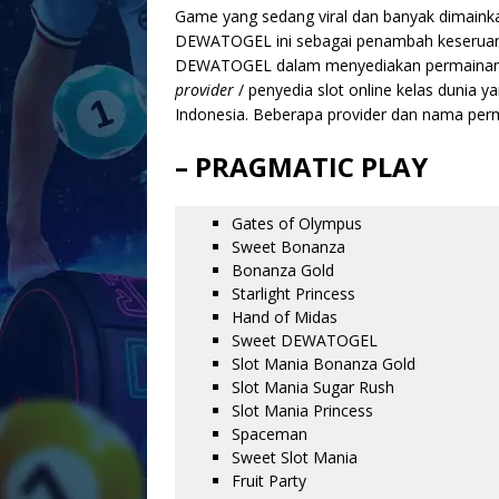
Game yang sedang viral dan banyak dimainkan
DEWATOGEL ini sebagai penambah keseruan a
DEWATOGEL dalam menyediakan permainan s
provider
/ penyedia slot online kelas dunia 
Indonesia. Beberapa provider dan nama per
– PRAGMATIC PLAY
Gates of Olympus
Sweet Bonanza
Bonanza Gold
Starlight Princess
Hand of Midas
Sweet DEWATOGEL
Slot Mania Bonanza Gold
Slot Mania Sugar Rush
Slot Mania Princess
Spaceman
Sweet Slot Mania
Fruit Party