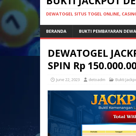
BUKTI JACKPOT D
DEWATOGEL SITUS TOGEL ONLINE, CASINO
BERANDA
BUKTI PEMBAYARAN DEW
DEWATOGEL JACKP
SPIN Rp 150.000.0
June 22, 2023
detoadm
Bukti Jack