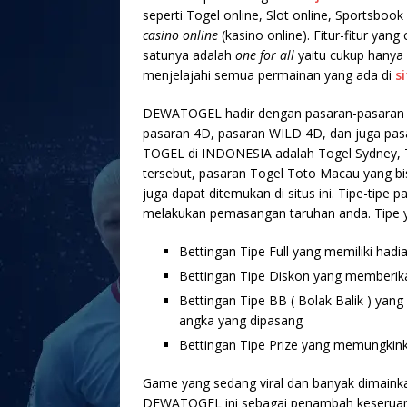
seperti Togel online, Slot online, Sportsboo
casino online
(kasino online). Fitur-fitur yan
satunya adalah
one for all
yaitu cukup hanya 
menjelajahi semua permainan yang ada di
s
DEWATOGEL hadir dengan pasaran-pasaran y
pasaran 4D, pasaran WILD 4D, dan juga pasa
TOGEL di INDONESIA adalah Togel Sydney, To
tersebut, pasaran Togel Toto Macau yang bis
juga dapat ditemukan di situs ini. Tipe-tipe 
melakukan pemasangan taruhan anda. Tipe ya
Bettingan Tipe Full yang memiliki hadi
Bettingan Tipe Diskon yang memberik
Bettingan Tipe BB ( Bolak Balik ) yang
angka yang dipasang
Bettingan Tipe Prize yang memungki
Game yang sedang viral dan banyak dimainkan
DEWATOGEL ini sebagai penambah keseruan a