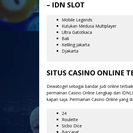
– IDN SLOT
Mobile Legends
Kutukan Medusa Multiplayer
Ultra Gatotkaca
Bali
Keliling Jakarta
Djakarta
SITUS CASINO ONLINE 
Dewatogel sebagai bandar judi online terbai
permainan Casino Online Lengkap dari IDNLI
kapan saja. Permainan Casino Online yang di 
24
Roulette
Sicbo Dice
Baccarat