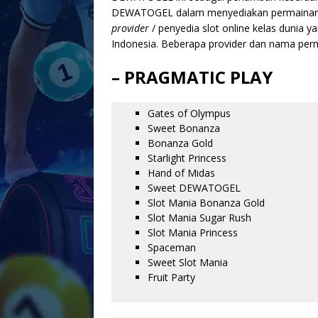
DEWATOGEL dalam menyediakan permainan s
provider
/ penyedia slot online kelas dunia 
Indonesia. Beberapa provider dan nama per
– PRAGMATIC PLAY
Gates of Olympus
Sweet Bonanza
Bonanza Gold
Starlight Princess
Hand of Midas
Sweet DEWATOGEL
Slot Mania Bonanza Gold
Slot Mania Sugar Rush
Slot Mania Princess
Spaceman
Sweet Slot Mania
Fruit Party