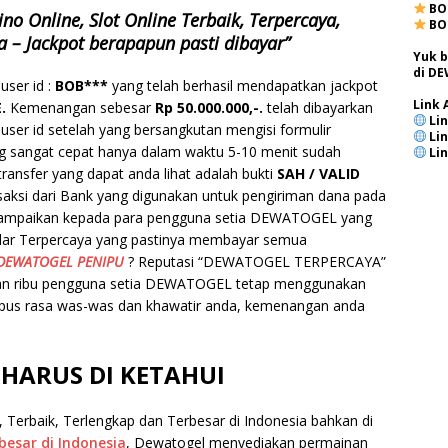
BO
no Online, Slot Online Terbaik, Terpercaya,
BO
a – Jackpot berapapun pasti dibayar”
Yuk b
di D
ser id :
BOB***
yang telah berhasil mendapatkan jackpot
Link 
.
Kemenangan sebesar
Rp 50.000.000,-.
telah dibayarkan
Lin
ser id setelah yang bersangkutan mengisi formulir
Lin
ng sangat cepat hanya dalam waktu 5-10 menit sudah
Lin
transfer yang dapat anda lihat adalah bukti
SAH / VALID
nsaksi dari Bank yang digunakan untuk pengiriman dana pada
mi sampaikan kepada para pengguna setia DEWATOGEL yang
ndar Terpercaya yang pastinya membayar semua
DEWATOGEL PENIPU
? Reputasi “DEWATOGEL TERPERCAYA”
usan ribu pengguna setia DEWATOGEL tetap menggunakan
. Hapus rasa was-was dan khawatir anda, kemenangan anda
HARUS DI KETAHUI
, Terbaik, Terlengkap dan Terbesar di Indonesia bahkan di
rbesar di Indonesia
, Dewatogel menyediakan permainan