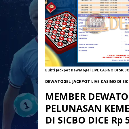
Bukti Jackpot Dewatogel LIVE CASINO DI SICBO
DEWATOGEL JACKPOT LIVE CASINO DI SICB
MEMBER DEWATO
PELUNASAN KEME
DI SICBO DICE Rp 