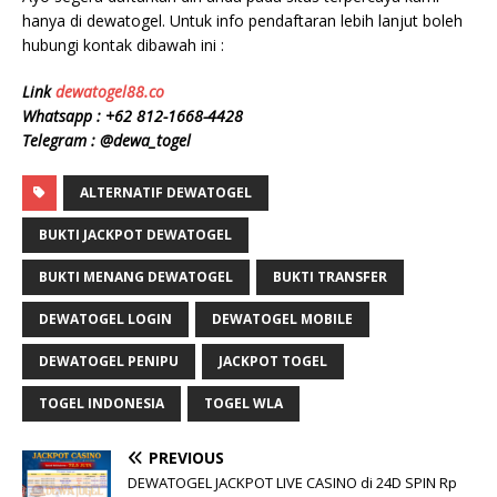
hanya di dewatogel. Untuk info pendaftaran lebih lanjut boleh
hubungi kontak dibawah ini :
Link
dewatogel88.co
Whatsapp : +62 812-1668-4428
Telegram : @dewa_togel
ALTERNATIF DEWATOGEL
BUKTI JACKPOT DEWATOGEL
BUKTI MENANG DEWATOGEL
BUKTI TRANSFER
DEWATOGEL LOGIN
DEWATOGEL MOBILE
DEWATOGEL PENIPU
JACKPOT TOGEL
TOGEL INDONESIA
TOGEL WLA
PREVIOUS
DEWATOGEL JACKPOT LIVE CASINO di 24D SPIN Rp