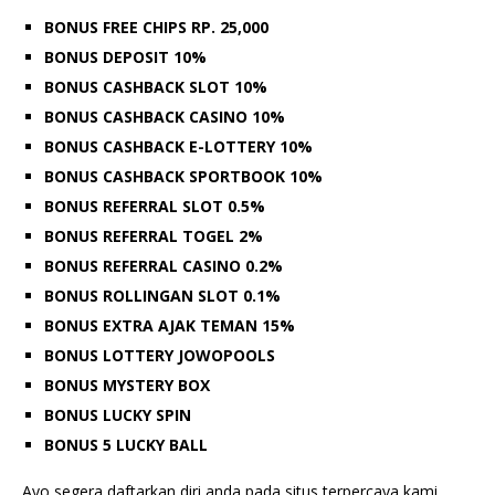
BONUS FREE CHIPS RP. 25,000
BONUS DEPOSIT 10%
BONUS CASHBACK SLOT 10%
BONUS CASHBACK CASINO 10%
BONUS CASHBACK E-LOTTERY 10%
BONUS CASHBACK SPORTBOOK 10%
BONUS REFERRAL SLOT 0.5%
BONUS REFERRAL TOGEL 2%
BONUS REFERRAL CASINO 0.2%
BONUS ROLLINGAN SLOT 0.1%
BONUS EXTRA AJAK TEMAN 15%
BONUS LOTTERY JOWOPOOLS
BONUS MYSTERY BOX
BONUS LUCKY SPIN
BONUS 5 LUCKY BALL
Ayo segera daftarkan diri anda pada situs terpercaya kami