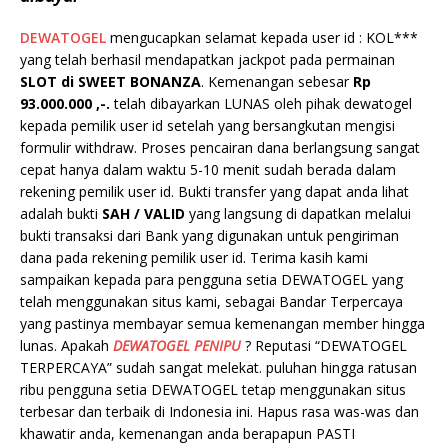
DEWATOGEL
mengucapkan selamat kepada user id : KOL***
yang telah berhasil mendapatkan jackpot pada permainan
SLOT di SWEET BONANZA
. Kemenangan sebesar
Rp
93.000.000
,-.
telah dibayarkan LUNAS oleh pihak dewatogel
kepada pemilik user id setelah yang bersangkutan mengisi
formulir withdraw. Proses pencairan dana berlangsung sangat
cepat hanya dalam waktu 5-10 menit sudah berada dalam
rekening pemilik user id. Bukti transfer yang dapat anda lihat
adalah bukti
SAH / VALID
yang langsung di dapatkan melalui
bukti transaksi dari Bank yang digunakan untuk pengiriman
dana pada rekening pemilik user id. Terima kasih kami
sampaikan kepada para pengguna setia DEWATOGEL yang
telah menggunakan situs kami, sebagai Bandar Terpercaya
yang pastinya membayar semua kemenangan member hingga
lunas. Apakah
DEWATOGEL PENIPU
? Reputasi “DEWATOGEL
TERPERCAYA” sudah sangat melekat. puluhan hingga ratusan
ribu pengguna setia DEWATOGEL tetap menggunakan situs
terbesar dan terbaik di Indonesia ini. Hapus rasa was-was dan
khawatir anda, kemenangan anda berapapun PASTI