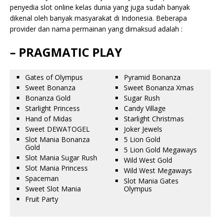
penyedia slot online kelas dunia yang juga sudah banyak
dikenal oleh banyak masyarakat di Indonesia. Beberapa
provider dan nama permainan yang dimaksud adalah :
– PRAGMATIC PLAY
Gates of Olympus
Pyramid Bonanza
Sweet Bonanza
Sweet Bonanza Xmas
Bonanza Gold
Sugar Rush
Starlight Princess
Candy Village
Hand of Midas
Starlight Christmas
Sweet DEWATOGEL
Joker Jewels
Slot Mania Bonanza
5 Lion Gold
Gold
5 Lion Gold Megaways
Slot Mania Sugar Rush
Wild West Gold
Slot Mania Princess
Wild West Megaways
Spaceman
Slot Mania Gates
Sweet Slot Mania
Olympus
Fruit Party