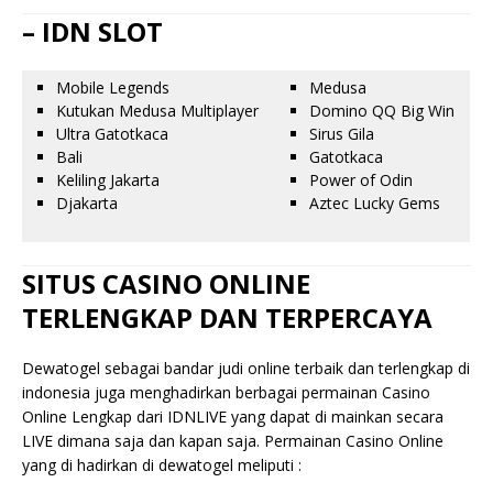
– IDN SLOT
Mobile Legends
Medusa
Kutukan Medusa Multiplayer
Domino QQ Big Win
Ultra Gatotkaca
Sirus Gila
Bali
Gatotkaca
Keliling Jakarta
Power of Odin
Djakarta
Aztec Lucky Gems
SITUS CASINO ONLINE
TERLENGKAP DAN TERPERCAYA
Dewatogel sebagai bandar judi online terbaik dan terlengkap di
indonesia juga menghadirkan berbagai permainan Casino
Online Lengkap dari IDNLIVE yang dapat di mainkan secara
LIVE dimana saja dan kapan saja. Permainan Casino Online
yang di hadirkan di dewatogel meliputi :