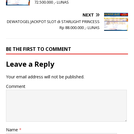
72.500.000 ,- LUNAS
NEXT
DEWATOGEL JACKPOT SLOT di STARLIGHT PRINCESS
Rp 88.000.000 ,- LUNAS
BE THE FIRST TO COMMENT
Leave a Reply
Your email address will not be published.
Comment
Name
*