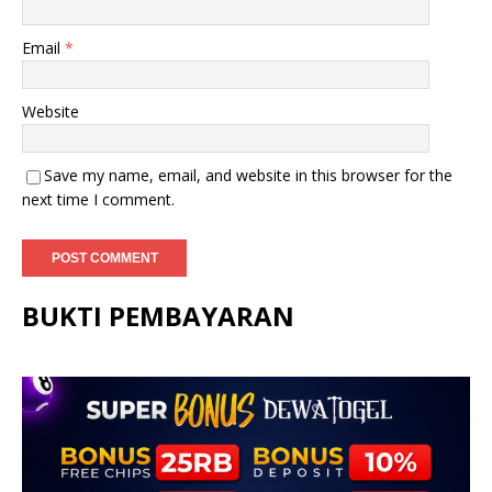
Email
*
Website
Save my name, email, and website in this browser for the
next time I comment.
BUKTI PEMBAYARAN