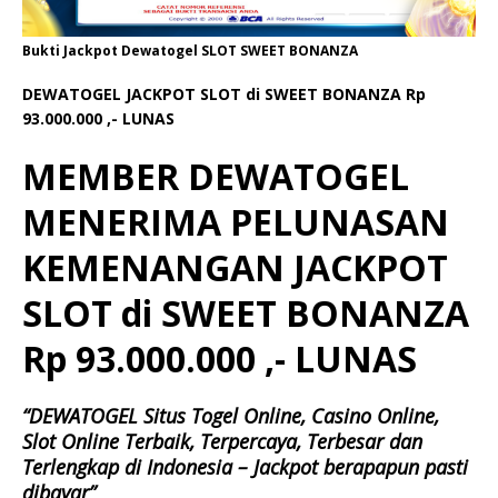
Bukti Jackpot Dewatogel SLOT SWEET BONANZA
DEWATOGEL JACKPOT SLOT di SWEET BONANZA Rp
93.000.000 ,- LUNAS
MEMBER DEWATOGEL
MENERIMA PELUNASAN
KEMENANGAN JACKPOT
SLOT di SWEET BONANZA
Rp 93.000.000 ,- LUNAS
“DEWATOGEL Situs Togel Online, Casino Online,
Slot Online Terbaik, Terpercaya, Terbesar dan
Terlengkap di Indonesia – Jackpot berapapun pasti
dibayar”