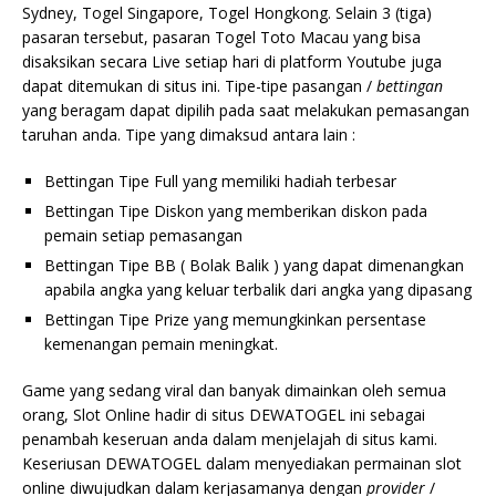
Sydney, Togel Singapore, Togel Hongkong. Selain 3 (tiga)
pasaran tersebut, pasaran Togel Toto Macau yang bisa
disaksikan secara Live setiap hari di platform Youtube juga
dapat ditemukan di situs ini. Tipe-tipe pasangan /
bettingan
yang beragam dapat dipilih pada saat melakukan pemasangan
taruhan anda. Tipe yang dimaksud antara lain :
Bettingan Tipe Full yang memiliki hadiah terbesar
Bettingan Tipe Diskon yang memberikan diskon pada
pemain setiap pemasangan
Bettingan Tipe BB ( Bolak Balik ) yang dapat dimenangkan
apabila angka yang keluar terbalik dari angka yang dipasang
Bettingan Tipe Prize yang memungkinkan persentase
kemenangan pemain meningkat.
Game yang sedang viral dan banyak dimainkan oleh semua
orang, Slot Online hadir di situs DEWATOGEL ini sebagai
penambah keseruan anda dalam menjelajah di situs kami.
Keseriusan DEWATOGEL dalam menyediakan permainan slot
online diwujudkan dalam kerjasamanya dengan
provider
/