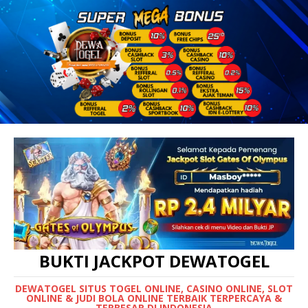
BUKTI JACKPOT DEWATOGEL
DEWATOGEL SITUS TOGEL ONLINE, CASINO ONLINE, SLOT
ONLINE & JUDI BOLA ONLINE TERBAIK TERPERCAYA &
TERBESAR DI INDONESIA