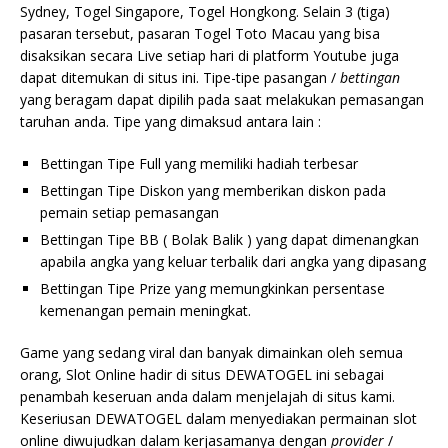
Sydney, Togel Singapore, Togel Hongkong. Selain 3 (tiga)
pasaran tersebut, pasaran Togel Toto Macau yang bisa
disaksikan secara Live setiap hari di platform Youtube juga
dapat ditemukan di situs ini. Tipe-tipe pasangan /
bettingan
yang beragam dapat dipilih pada saat melakukan pemasangan
taruhan anda. Tipe yang dimaksud antara lain :
Bettingan Tipe Full yang memiliki hadiah terbesar
Bettingan Tipe Diskon yang memberikan diskon pada
pemain setiap pemasangan
Bettingan Tipe BB ( Bolak Balik ) yang dapat dimenangkan
apabila angka yang keluar terbalik dari angka yang dipasang
Bettingan Tipe Prize yang memungkinkan persentase
kemenangan pemain meningkat.
Game yang sedang viral dan banyak dimainkan oleh semua
orang, Slot Online hadir di situs DEWATOGEL ini sebagai
penambah keseruan anda dalam menjelajah di situs kami.
Keseriusan DEWATOGEL dalam menyediakan permainan slot
online diwujudkan dalam kerjasamanya dengan
provider
/