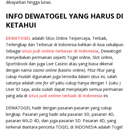
dibayarkan hingga lunas.
INFO DEWATOGEL YANG HARUS DI
KETAHUI
DEWATOGEL
adalah Situs Online Terpercaya, Terbaik,
Terlengkap dan Terbesar di Indonesia bahkan di Asia sekalipun.
Sebagai
situs judi online terbesar di Indonesia
, Dewatogel
menyediakan permainan seperti Togel online, Slot online,
Sportsbook dan juga Live Casino atau yang biasa dikenal
dengan nama
casino online
(kasino online). Fitur-fitur yang
cukup mudah digunakan juga tersedia dalam situs ini, salah
satunya adalah
one for all
yaitu cukup hanya dengan 1 (satu )
User ID saja, anda sudah dapat menjelajahi semua permainan
yang ada di
situs judi online terbaik di Indonesia
ini.
DEWATOGEL hadir dengan pasaran-pasaran yang cukup
lengkap. Pasaran yang hadir ada pasaran 3D, pasaran 4D,
pasaran WILD 4D, dan juga pasaran 5D. Pasaran 4D, yang
terkenal diantara pencinta TOGEL di INDONESIA adalah Togel