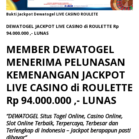
Bukti Jackpot Dewatogel LIVE CASINO ROULETE
DEWATOGEL JACKPOT LIVE CASINO di ROULETTE Rp
94.000.000 ,- LUNAS
MEMBER DEWATOGEL
MENERIMA PELUNASAN
KEMENANGAN JACKPOT
LIVE CASINO di ROULETTE
Rp 94.000.000 ,- LUNAS
“DEWATOGEL Situs Togel Online, Casino Online,
Slot Online Terbaik, Terpercaya, Terbesar dan
Terlengkap di Indonesia – Jackpot berapapun pasti
dibayar”