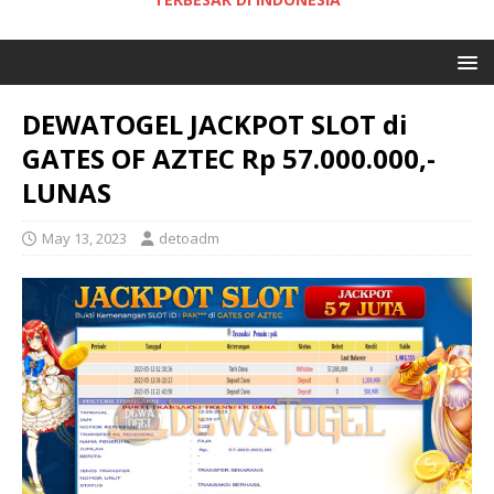
DEWATOGEL JACKPOT SLOT di
GATES OF AZTEC Rp 57.000.000,-
LUNAS
May 13, 2023
detoadm