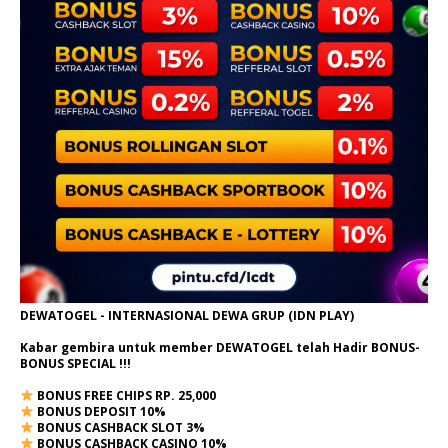
DEWATOGEL - INTERNASIONAL DEWA GRUP (IDN PLAY)
Kabar gembira untuk member DEWATOGEL telah Hadir
BONUS-
BONUS SPECIAL
!!!
BONUS FREE CHIPS RP. 25,000
BONUS DEPOSIT 10%
BONUS CASHBACK SLOT 3%
BONUS CASHBACK CASINO 10%