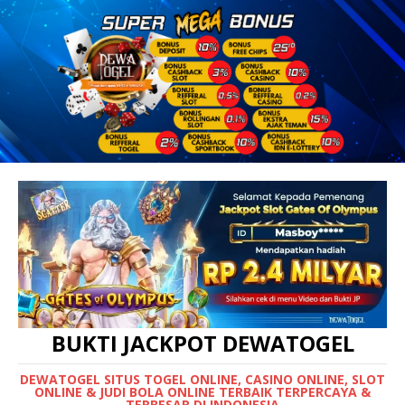
BUKTI JACKPOT DEWATOGEL
DEWATOGEL SITUS TOGEL ONLINE, CASINO ONLINE, SLOT
ONLINE & JUDI BOLA ONLINE TERBAIK TERPERCAYA &
TERBESAR DI INDONESIA