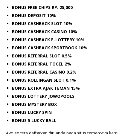
BONUS FREE CHIPS RP. 25,000
BONUS DEPOSIT 10%
BONUS CASHBACK SLOT 10%
BONUS CASHBACK CASINO 10%
BONUS CASHBACK E-LOTTERY 10%
BONUS CASHBACK SPORTBOOK 10%
BONUS REFERRAL SLOT 0.5%
BONUS REFERRAL TOGEL 2%
BONUS REFERRAL CASINO 0.2%
BONUS ROLLINGAN SLOT 0.1%
BONUS EXTRA AJAK TEMAN 15%
BONUS LOTTERY JOWOPOOLS
BONUS MYSTERY BOX
BONUS LUCKY SPIN
BONUS 5 LUCKY BALL
Ayo segera daftarkan diri anda pada situs terpercaya kami