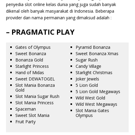
penyedia slot online kelas dunia yang juga sudah banyak
dikenal oleh banyak masyarakat di Indonesia. Beberapa
provider dan nama permainan yang dimaksud adalah :
– PRAGMATIC PLAY
Gates of Olympus
Pyramid Bonanza
Sweet Bonanza
Sweet Bonanza Xmas
Bonanza Gold
Sugar Rush
Starlight Princess
Candy Village
Hand of Midas
Starlight Christmas
Sweet DEWATOGEL
Joker Jewels
Slot Mania Bonanza
5 Lion Gold
Gold
5 Lion Gold Megaways
Slot Mania Sugar Rush
Wild West Gold
Slot Mania Princess
Wild West Megaways
Spaceman
Slot Mania Gates
Sweet Slot Mania
Olympus
Fruit Party