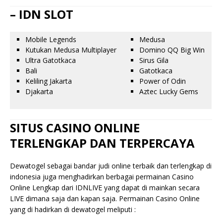
– IDN SLOT
Mobile Legends
Medusa
Kutukan Medusa Multiplayer
Domino QQ Big Win
Ultra Gatotkaca
Sirus Gila
Bali
Gatotkaca
Keliling Jakarta
Power of Odin
Djakarta
Aztec Lucky Gems
SITUS CASINO ONLINE
TERLENGKAP DAN TERPERCAYA
Dewatogel sebagai bandar judi online terbaik dan terlengkap di
indonesia juga menghadirkan berbagai permainan Casino
Online Lengkap dari IDNLIVE yang dapat di mainkan secara
LIVE dimana saja dan kapan saja. Permainan Casino Online
yang di hadirkan di dewatogel meliputi :