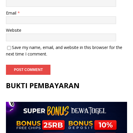
Email
*
Website
Save my name, email, and website in this browser for the
next time I comment.
BUKTI PEMBAYARAN