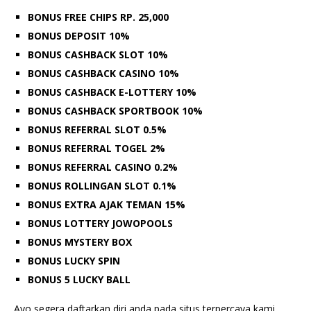
BONUS FREE CHIPS RP. 25,000
BONUS DEPOSIT 10%
BONUS CASHBACK SLOT 10%
BONUS CASHBACK CASINO 10%
BONUS CASHBACK E-LOTTERY 10%
BONUS CASHBACK SPORTBOOK 10%
BONUS REFERRAL SLOT 0.5%
BONUS REFERRAL TOGEL 2%
BONUS REFERRAL CASINO 0.2%
BONUS ROLLINGAN SLOT 0.1%
BONUS EXTRA AJAK TEMAN 15%
BONUS LOTTERY JOWOPOOLS
BONUS MYSTERY BOX
BONUS LUCKY SPIN
BONUS 5 LUCKY BALL
Ayo segera daftarkan diri anda pada situs terpercaya kami