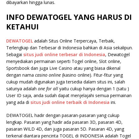
dibayarkan hingga lunas.
INFO DEWATOGEL YANG HARUS DI
KETAHUI
DEWATOGEL
adalah Situs Online Terpercaya, Terbaik,
Terlengkap dan Terbesar di Indonesia bahkan di Asia sekalipun.
Sebagai
situs judi online terbesar di Indonesia
, Dewatogel
menyediakan permainan seperti Togel online, Slot online,
Sportsbook dan juga Live Casino atau yang biasa dikenal
dengan nama
casino online
(kasino online). Fitur-fitur yang
cukup mudah digunakan juga tersedia dalam situs ini, salah
satunya adalah
one for all
yaitu cukup hanya dengan 1 (satu )
User ID saja, anda sudah dapat menjelajahi semua permainan
yang ada di
situs judi online terbaik di Indonesia
ini.
DEWATOGEL hadir dengan pasaran-pasaran yang cukup
lengkap. Pasaran yang hadir ada pasaran 3D, pasaran 4D,
pasaran WILD 4D, dan juga pasaran 5D. Pasaran 4D, yang
terkenal diantara pencinta TOGEL di INDONESIA adalah Togel