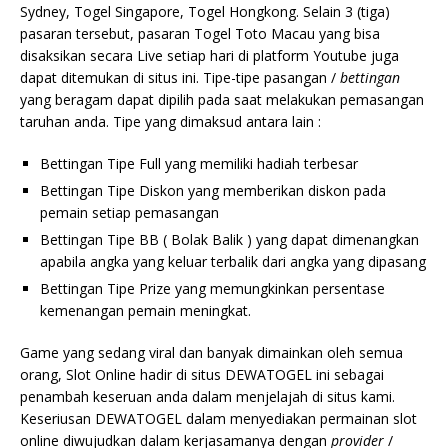
Sydney, Togel Singapore, Togel Hongkong. Selain 3 (tiga)
pasaran tersebut, pasaran Togel Toto Macau yang bisa
disaksikan secara Live setiap hari di platform Youtube juga
dapat ditemukan di situs ini. Tipe-tipe pasangan /
bettingan
yang beragam dapat dipilih pada saat melakukan pemasangan
taruhan anda. Tipe yang dimaksud antara lain :
Bettingan Tipe Full yang memiliki hadiah terbesar
Bettingan Tipe Diskon yang memberikan diskon pada
pemain setiap pemasangan
Bettingan Tipe BB ( Bolak Balik ) yang dapat dimenangkan
apabila angka yang keluar terbalik dari angka yang dipasang
Bettingan Tipe Prize yang memungkinkan persentase
kemenangan pemain meningkat.
Game yang sedang viral dan banyak dimainkan oleh semua
orang, Slot Online hadir di situs DEWATOGEL ini sebagai
penambah keseruan anda dalam menjelajah di situs kami.
Keseriusan DEWATOGEL dalam menyediakan permainan slot
online diwujudkan dalam kerjasamanya dengan
provider
/