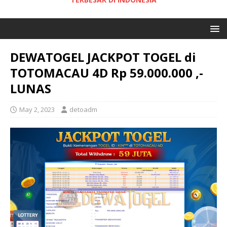
DEWATOGEL JACKPOT TOGEL di
TOTOMACAU 4D Rp 59.000.000 ,-
LUNAS
May 2, 2023
detoadm