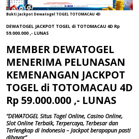
Bukti Jackpot Dewatogel TOGEL TOTOMACAU 4D
DEWATOGEL JACKPOT TOGEL di TOTOMACAU 4D Rp
59.000.000 ,- LUNAS
MEMBER DEWATOGEL
MENERIMA PELUNASAN
KEMENANGAN JACKPOT
TOGEL di TOTOMACAU 4D
Rp 59.000.000 ,- LUNAS
“DEWATOGEL Situs Togel Online, Casino Online,
Slot Online Terbaik, Terpercaya, Terbesar dan
Terlengkap di Indonesia – Jackpot berapapun pasti
dibayar”