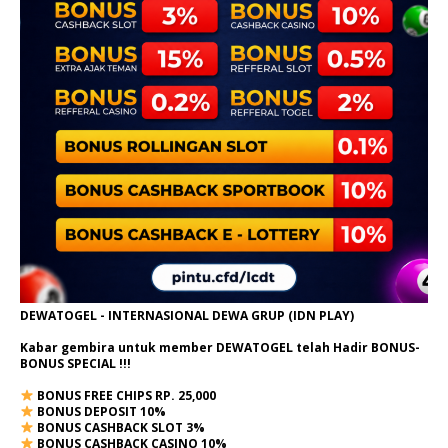
DEWATOGEL - INTERNASIONAL DEWA GRUP (IDN PLAY)
Kabar gembira untuk member DEWATOGEL telah Hadir
BONUS-
BONUS SPECIAL
!!!
BONUS FREE CHIPS RP. 25,000
BONUS DEPOSIT 10%
BONUS CASHBACK SLOT 3%
BONUS CASHBACK CASINO 10%