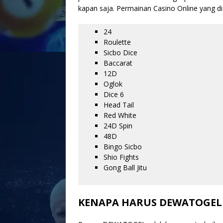
kapan saja. Permainan Casino Online yang di 
24
Roulette
Sicbo Dice
Baccarat
12D
Oglok
Dice 6
Head Tail
Red White
24D Spin
48D
Bingo Sicbo
Shio Fights
Gong Ball Jitu
KENAPA HARUS DEWATOGEL