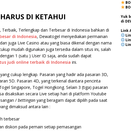
BO
BO
HARUS DI KETAHUI
Yuk b
di D
, Terbaik, Terlengkap dan Terbesar di Indonesia bahkan di
Link 
Lin
rbesar di Indonesia
, Dewatogel menyediakan permainan
Lin
k dan juga Live Casino atau yang biasa dikenal dengan nama
Lin
g cukup mudah digunakan juga tersedia dalam situs ini, salah
dengan 1 (satu ) User ID saja, anda sudah dapat
itus judi online terbaik di Indonesia
ini.
ang cukup lengkap. Pasaran yang hadir ada pasaran 3D,
ran 5D. Pasaran 4D, yang terkenal diantara pencinta
gel Singapore, Togel Hongkong. Selain 3 (tiga) pasaran
a disaksikan secara Live setiap hari di platform Youtube
pasangan /
bettingan
yang beragam dapat dipilih pada saat
ng dimaksud antara lain :
ah terbesar
an diskon pada pemain setiap pemasangan