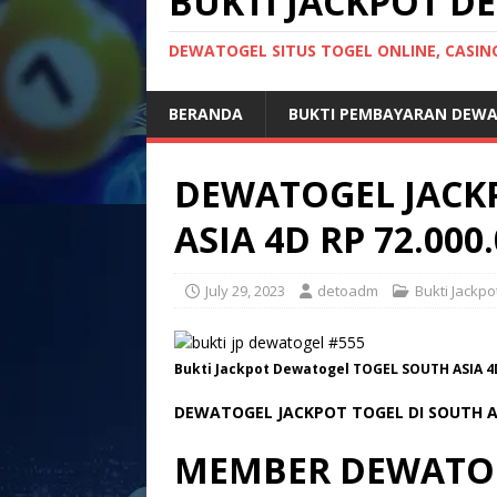
BUKTI JACKPOT D
DEWATOGEL SITUS TOGEL ONLINE, CASINO
BERANDA
BUKTI PEMBAYARAN DEW
DEWATOGEL JACK
ASIA 4D RP 72.000
July 29, 2023
detoadm
Bukti Jack
Bukti Jackpot Dewatogel TOGEL SOUTH ASIA 4
DEWATOGEL JACKPOT TOGEL DI SOUTH ASI
MEMBER DEWATO