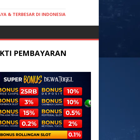
YA & TERBESAR DI INDONESIA
KTI PEMBAYARAN