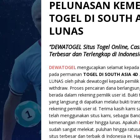
PELUNASAN KEM
TOGEL DI SOUTH AS
LUNAS
“DEWATOGEL Situs Togel Online, Casi
Terbesar dan Terlengkap di Indonesi
DEWATOGEL
mengucapkan selamat kepada u
pada permainan
TOGEL DI SOUTH ASIA 4D
LUNAS oleh pihak dewatogel kepada pemilik u
withdraw. Proses pencairan dana berlangsu
berada dalam rekening pemilik user id. Bukti 
yang langsung di dapatkan melalui bukti tra
rekening pemilik user id. Terima kasih ka
telah menggunakan situs kami, sebagai Ba
kemenangan member hingga lunas. Apakah
sudah sangat melekat. puluhan hingga rat
situs terbesar dan terbaik di Indonesia ini