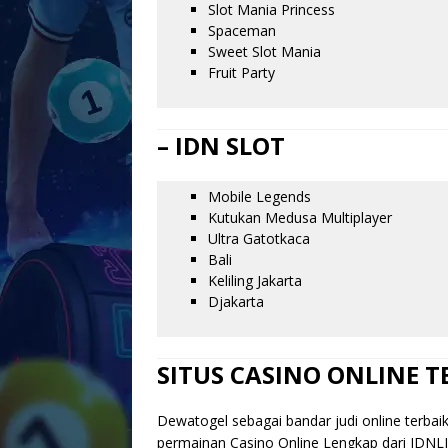
Slot Mania Princess
Spaceman
Sweet Slot Mania
Fruit Party
– IDN SLOT
Mobile Legends
Kutukan Medusa Multiplayer
Ultra Gatotkaca
Bali
Keliling Jakarta
Djakarta
SITUS CASINO ONLINE 
Dewatogel sebagai bandar judi online terbai
permainan Casino Online Lengkap dari IDNLI