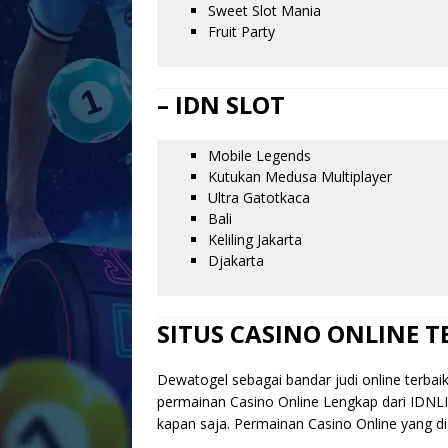
Sweet Slot Mania
Fruit Party
– IDN SLOT
Mobile Legends
Kutukan Medusa Multiplayer
Ultra Gatotkaca
Bali
Keliling Jakarta
Djakarta
SITUS CASINO ONLINE 
Dewatogel sebagai bandar judi online terbai
permainan Casino Online Lengkap dari IDNLI
kapan saja. Permainan Casino Online yang di 