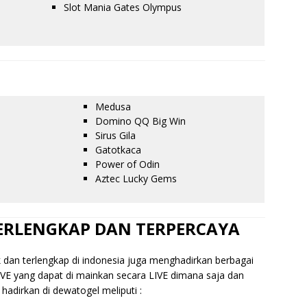
Slot Mania Gates Olympus
Medusa
Domino QQ Big Win
Sirus Gila
Gatotkaca
Power of Odin
Aztec Lucky Gems
TERLENGKAP DAN TERPERCAYA
k dan terlengkap di indonesia juga menghadirkan berbagai
VE yang dapat di mainkan secara LIVE dimana saja dan
hadirkan di dewatogel meliputi :