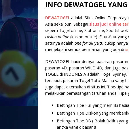
INFO DEWATOGEL YANG 
DEWATOGEL
adalah Situs Online Terpercaya
Asia sekalipun. Sebagai
situs judi online te
seperti Togel online, Slot online, Sportsboo
casino online
(kasino online). Fitur-fitur yan
satunya adalah
one for all
yaitu cukup hanya 
menjelajahi semua permainan yang ada di
s
DEWATOGEL hadir dengan pasaran-pasaran y
pasaran 4D, pasaran WILD 4D, dan juga pasa
TOGEL di INDONESIA adalah Togel Sydney, To
tersebut, pasaran Togel Toto Macau yang bis
juga dapat ditemukan di situs ini. Tipe-tipe 
melakukan pemasangan taruhan anda. Tipe ya
Bettingan Tipe Full yang memiliki hadi
Bettingan Tipe Diskon yang memberik
Bettingan Tipe BB ( Bolak Balik ) yang
angka yang dipasang