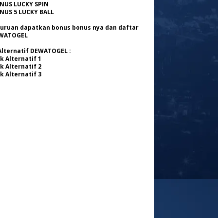
NUS LUCKY SPIN
NUS 5 LUCKY BALL
uruan dapatkan bonus bonus nya dan daftar
EWATOGEL
Alternatif
DEWATOGEL
:
k Alternatif 1
k Alternatif 2
k Alternatif 3