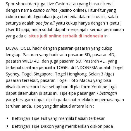
Sportsbook dan juga Live Casino atau yang biasa dikenal
dengan nama
casino online
(kasino online). Fitur-fitur yang
cukup mudah digunakan juga tersedia dalam situs ini, salah
satunya adalah
one for all
yaitu cukup hanya dengan 1 (satu )
User ID saja, anda sudah dapat menjelajahi semua permainan
yang ada di
situs judi online terbaik di Indonesia
ini.
DEWATOGEL hadir dengan pasaran-pasaran yang cukup
lengkap. Pasaran yang hadir ada pasaran 3D, pasaran 4D,
pasaran WILD 4D, dan juga pasaran 5D. Pasaran 4D, yang
terkenal diantara pencinta TOGEL di INDONESIA adalah Togel
Sydney, Togel Singapore, Togel Hongkong. Selain 3 (tiga)
pasaran tersebut, pasaran Togel Toto Macau yang bisa
disaksikan secara Live setiap hari di platform Youtube juga
dapat ditemukan di situs ini. Tipe-tipe pasangan /
bettingan
yang beragam dapat dipilih pada saat melakukan pemasangan
taruhan anda. Tipe yang dimaksud antara lain :
Bettingan Tipe Full yang memiliki hadiah terbesar
Bettingan Tipe Diskon yang memberikan diskon pada