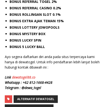
BONUS REFERRAL TOGEL 2%
BONUS REFERRAL CASINO 0.2%
BONUS ROLLINGAN SLOT 0.1%
BONUS EXTRA AJAK TEMAN 15%
BONUS LOTTERY JOWOPOOLS
BONUS MYSTERY BOX
BONUS LUCKY SPIN
BONUS 5 LUCKY BALL
Ayo segera daftarkan diri anda pada situs terpercaya kami
hanya di dewatogel. Untuk info pendaftaran lebih lanjut boleh
hubungi kontak dibawah ini :
Link
dewatogel88.co
Whatsapp : +62 812-1668-4428
Telegram : @dewa_togel
ALTERNATIF DEWATOGEL