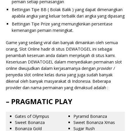
pemain setiap pemasangan
Bettingan Tipe BB ( Bolak Balik ) yang dapat dimenangkan
apabila angka yang keluar terbalik dari angka yang dipasang
Bettingan Tipe Prize yang memungkinkan persentase
kemenangan pemain meningkat.
Game yang sedang viral dan banyak dimainkan oleh semua
orang, Slot Online hadir di situs DEWATOGEL ini sebagai
penambah keseruan anda dalam menjelajah di situs kami.
Keseriusan DEWATOGEL dalam menyediakan permainan slot
online diwujudkan dalam kerjasamanya dengan
provider
/
penyedia slot online kelas dunia yang juga sudah banyak
dikenal oleh banyak masyarakat di Indonesia. Beberapa
provider dan nama permainan yang dimaksud adalah :
– PRAGMATIC PLAY
Gates of Olympus
Pyramid Bonanza
Sweet Bonanza
Sweet Bonanza Xmas
Bonanza Gold
Sugar Rush