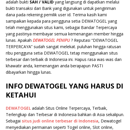
adalah bukti
SAH / VALID
yang langsung di dapatkan melalui
bukti transaksi dari Bank yang digunakan untuk pengiriman
dana pada rekening pemilik user id. Terima kasih kami
sampaikan kepada para pengguna setia DEWATOGEL yang
telah menggunakan situs kami, sebagai Bandar Terpercaya
yang pastinya membayar semua kemenangan member hingga
lunas. Apakah
DEWATOGEL PENIPU
? Reputasi “DEWATOGEL
TERPERCAYA” sudah sangat melekat. puluhan hingga ratusan
ribu pengguna setia DEWATOGEL tetap menggunakan situs
terbesar dan terbaik di Indonesia ini. Hapus rasa was-was dan
khawatir anda, kemenangan anda berapapun PASTI
dibayarkan hingga lunas.
INFO DEWATOGEL YANG HARUS DI
KETAHUI
DEWATOGEL
adalah Situs Online Terpercaya, Terbaik,
Terlengkap dan Terbesar di Indonesia bahkan di Asia sekalipun.
Sebagai
situs judi online terbesar di Indonesia
, Dewatogel
menyediakan permainan seperti Togel online, Slot online,