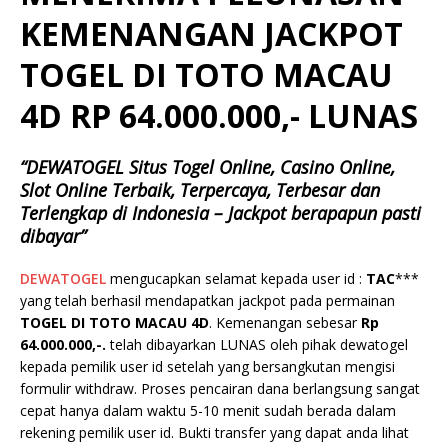
KEMENANGAN JACKPOT
TOGEL DI TOTO MACAU
4D RP 64.000.000,- LUNAS
“DEWATOGEL Situs Togel Online, Casino Online,
Slot Online Terbaik, Terpercaya, Terbesar dan
Terlengkap di Indonesia – Jackpot berapapun pasti
dibayar”
DEWATOGEL
mengucapkan selamat kepada user id :
TAC
***
yang telah berhasil mendapatkan jackpot pada permainan
TOGEL DI TOTO MACAU 4D
. Kemenangan sebesar
Rp
64.000.000,-.
telah dibayarkan LUNAS oleh pihak dewatogel
kepada pemilik user id setelah yang bersangkutan mengisi
formulir withdraw. Proses pencairan dana berlangsung sangat
cepat hanya dalam waktu 5-10 menit sudah berada dalam
rekening pemilik user id. Bukti transfer yang dapat anda lihat