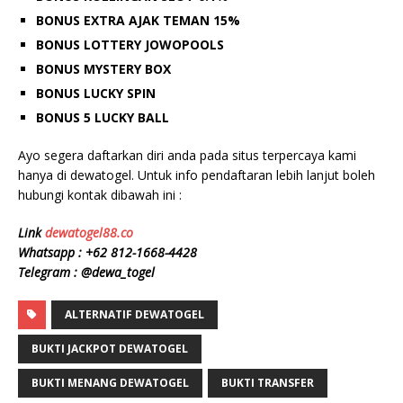
BONUS EXTRA AJAK TEMAN 15%
BONUS LOTTERY JOWOPOOLS
BONUS MYSTERY BOX
BONUS LUCKY SPIN
BONUS 5 LUCKY BALL
Ayo segera daftarkan diri anda pada situs terpercaya kami
hanya di dewatogel. Untuk info pendaftaran lebih lanjut boleh
hubungi kontak dibawah ini :
Link
dewatogel88.co
Whatsapp : +62 812-1668-4428
Telegram : @dewa_togel
ALTERNATIF DEWATOGEL
BUKTI JACKPOT DEWATOGEL
BUKTI MENANG DEWATOGEL
BUKTI TRANSFER