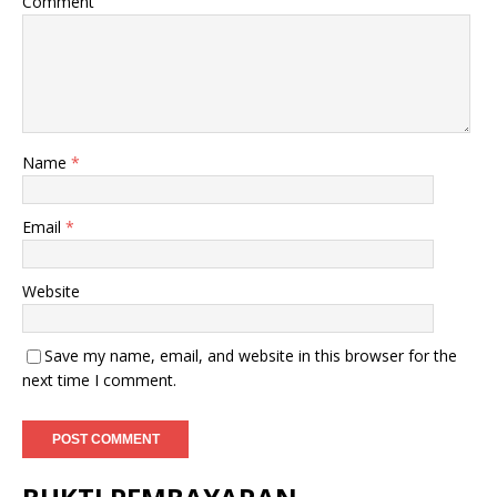
Comment
Name
*
Email
*
Website
Save my name, email, and website in this browser for the
next time I comment.