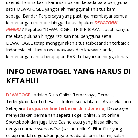
user id. Terima kasih kami sampaikan kepada para pengguna
setia DEWATOGEL yang telah menggunakan situs kami,
sebagai Bandar Terpercaya yang pastinya membayar semua
kemenangan member hingga lunas. Apakah
DEWATOGEL
PENIPU
? Reputasi “DEWATOGEL TERPERCAYA” sudah sangat
melekat. puluhan hingga ratusan ribu pengguna setia
DEWATOGEL tetap menggunakan situs terbesar dan terbaik di
Indonesia ini. Hapus rasa was-was dan khawatir anda,
kemenangan anda berapapun PASTI dibayarkan hingga lunas.
INFO DEWATOGEL YANG HARUS DI
KETAHUI
DEWATOGEL
adalah Situs Online Terpercaya, Terbaik,
Terlengkap dan Terbesar di Indonesia bahkan di Asia sekalipun.
Sebagai
situs judi online terbesar di Indonesia
, Dewatogel
menyediakan permainan seperti Togel online, Slot online,
Sportsbook dan juga Live Casino atau yang biasa dikenal
dengan nama
casino online
(kasino online). Fitur-fitur yang
cukup mudah digunakan juga tersedia dalam situs ini, salah