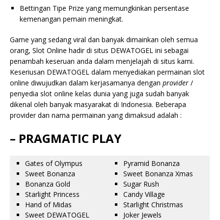
Bettingan Tipe Prize yang memungkinkan persentase
kemenangan pemain meningkat.
Game yang sedang viral dan banyak dimainkan oleh semua
orang, Slot Online hadir di situs DEWATOGEL ini sebagai
penambah keseruan anda dalam menjelajah di situs kami.
Keseriusan DEWATOGEL dalam menyediakan permainan slot
online diwujudkan dalam kerjasamanya dengan
provider
/
penyedia slot online kelas dunia yang juga sudah banyak
dikenal oleh banyak masyarakat di Indonesia. Beberapa
provider dan nama permainan yang dimaksud adalah :
– PRAGMATIC PLAY
Gates of Olympus
Pyramid Bonanza
Sweet Bonanza
Sweet Bonanza Xmas
Bonanza Gold
Sugar Rush
Starlight Princess
Candy Village
Hand of Midas
Starlight Christmas
Sweet DEWATOGEL
Joker Jewels