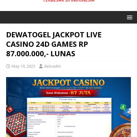
DEWATOGEL JACKPOT LIVE
CASINO 24D GAMES RP
87.000.000,- LUNAS
May 10, 2023
detoadm