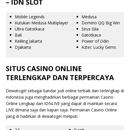
– IDN SLOT
Mobile Legends
Medusa
Kutukan Medusa Multiplayer
Domino QQ Big Win
Ultra Gatotkaca
Sirus Gila
Bali
Gatotkaca
Keliling Jakarta
Power of Odin
Djakarta
Aztec Lucky Gems
SITUS CASINO ONLINE
TERLENGKAP DAN TERPERCAYA
Dewatogel sebagai bandar judi online terbaik dan terlengkap di
indonesia juga menghadirkan berbagai permainan Casino
Online Lengkap dari IDNLIVE yang dapat di mainkan secara
LIVE dimana saja dan kapan saja. Permainan Casino Online
yang di hadirkan di dewatogel meliputi :
24
Suwit