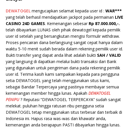
DEWATOGEL
mengucapkan selamat kepada user id :
WAR***
yang telah berhasil mendapatkan jackpot pada permainan
LIVE
CASINO 24D GAMES
. Kemenangan sebesar
Rp 87.000.000,-.
telah dibayarkan LUNAS oleh pihak dewatogel kepada pemilik
user id setelah yang bersangkutan mengisi formulir withdraw.
Proses pencairan dana berlangsung sangat cepat hanya dalam
waktu 5-10 menit sudah berada dalam rekening pemilik user id.
Bukti transfer yang dapat anda lihat adalah bukti
SAH / VALID
yang langsung di dapatkan melalui bukti transaksi dari Bank
yang digunakan untuk pengiriman dana pada rekening pemilik
user id. Terima kasih kami sampaikan kepada para pengguna
setia DEWATOGEL yang telah menggunakan situs kami,
sebagai Bandar Terpercaya yang pastinya membayar semua
kemenangan member hingga lunas. Apakah
DEWATOGEL
PENIPU
? Reputasi “DEWATOGEL TERPERCAYA” sudah sangat
melekat. puluhan hingga ratusan ribu pengguna setia
DEWATOGEL tetap menggunakan situs terbesar dan terbaik di
Indonesia ini. Hapus rasa was-was dan khawatir anda,
kemenangan anda berapapun PASTI dibayarkan hingga lunas.