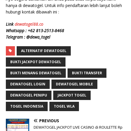
hanya di dewatogel. Untuk info pendaftaran lebih lanjut boleh
hubungi kontak dibawah ini :
Link
dewatogel88.co
Whatsapp : +62 813-2513-8468
Telegram : @dewa_togel
ALTERNATIF DEWATOGEL
BUKTI JACKPOT DEWATOGEL
BUKTI MENANG DEWATOGEL
BUKTI TRANSFER
DEWATOGEL LOGIN
DEWATOGEL MOBILE
DEWATOGEL PENIPU
JACKPOT TOGEL
TOGEL INDONESIA
TOGEL WLA
PREVIOUS
DEWATOGEL JACKPOT LIVE CASINO di ROULETTE Rp