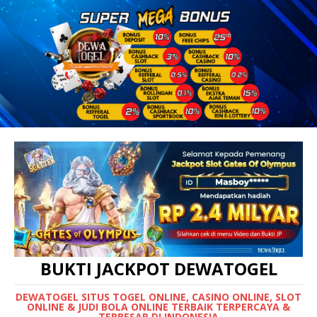
BUKTI JACKPOT DEWATOGEL
DEWATOGEL SITUS TOGEL ONLINE, CASINO ONLINE, SLOT
ONLINE & JUDI BOLA ONLINE TERBAIK TERPERCAYA &
TERBESAR DI INDONESIA