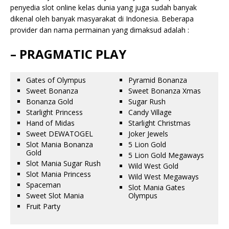
penyedia slot online kelas dunia yang juga sudah banyak
dikenal oleh banyak masyarakat di Indonesia. Beberapa
provider dan nama permainan yang dimaksud adalah :
– PRAGMATIC PLAY
Gates of Olympus
Pyramid Bonanza
Sweet Bonanza
Sweet Bonanza Xmas
Bonanza Gold
Sugar Rush
Starlight Princess
Candy Village
Hand of Midas
Starlight Christmas
Sweet DEWATOGEL
Joker Jewels
Slot Mania Bonanza
5 Lion Gold
Gold
5 Lion Gold Megaways
Slot Mania Sugar Rush
Wild West Gold
Slot Mania Princess
Wild West Megaways
Spaceman
Slot Mania Gates
Sweet Slot Mania
Olympus
Fruit Party