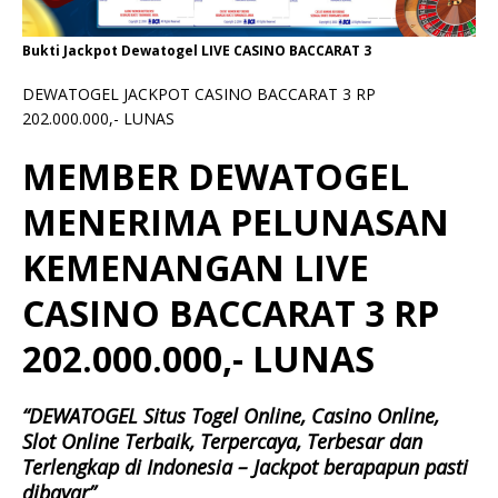
Bukti Jackpot Dewatogel LIVE CASINO BACCARAT 3
DEWATOGEL JACKPOT CASINO BACCARAT 3 RP
202.000.000,- LUNAS
MEMBER DEWATOGEL
MENERIMA PELUNASAN
KEMENANGAN LIVE
CASINO BACCARAT 3 RP
202.000.000,- LUNAS
“DEWATOGEL Situs Togel Online, Casino Online,
Slot Online Terbaik, Terpercaya, Terbesar dan
Terlengkap di Indonesia – Jackpot berapapun pasti
dibayar”