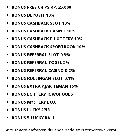
BONUS FREE CHIPS RP. 25,000
BONUS DEPOSIT 10%
BONUS CASHBACK SLOT 10%
BONUS CASHBACK CASINO 10%
BONUS CASHBACK E-LOTTERY 10%
BONUS CASHBACK SPORTBOOK 10%
BONUS REFERRAL SLOT 0.5%
BONUS REFERRAL TOGEL 2%
BONUS REFERRAL CASINO 0.2%
BONUS ROLLINGAN SLOT 0.1%
BONUS EXTRA AJAK TEMAN 15%
BONUS LOTTERY JOWOPOOLS
BONUS MYSTERY BOX
BONUS LUCKY SPIN
BONUS 5 LUCKY BALL
Ayo segera daftarkan diri anda pada situs terpercaya kami