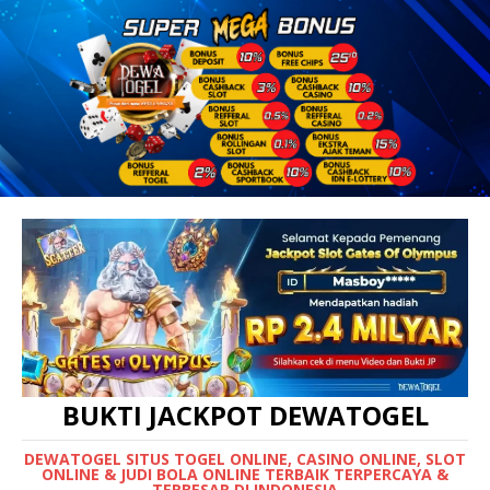
BUKTI JACKPOT DEWATOGEL
DEWATOGEL SITUS TOGEL ONLINE, CASINO ONLINE, SLOT
ONLINE & JUDI BOLA ONLINE TERBAIK TERPERCAYA &
TERBESAR DI INDONESIA