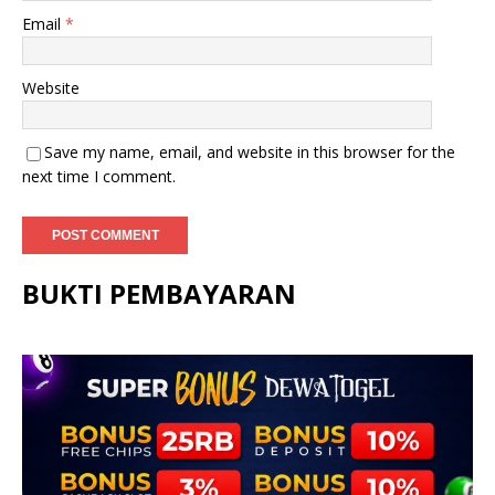
Email
*
Website
Save my name, email, and website in this browser for the
next time I comment.
BUKTI PEMBAYARAN