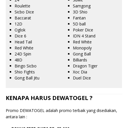
Roulette
Samgong
Sicbo Dice
3D Shio
Baccarat
Fantan
12D
5D ball
Oglok
Poker Dice
Dice 6
IDN 4 Stand
Head Tail
Red White
Red White
Monopoly
24D Spin
Gong Ball
48D
Billiards
Bingo Sicbo
Dragon Tiger
Shio Fights
Xoc Dia
Gong Ball Jitu
Duel Dice
KENAPA HARUS DEWATOGEL ?
Promo DEWATOGEL adalah promo terbaik yang disediakan,
antara lain :