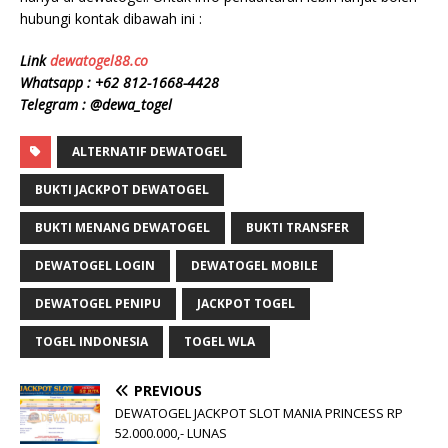
hubungi kontak dibawah ini :
Link
dewatogel88.co
Whatsapp : +62 812-1668-4428
Telegram : @dewa_togel
ALTERNATIF DEWATOGEL
BUKTI JACKPOT DEWATOGEL
BUKTI MENANG DEWATOGEL
BUKTI TRANSFER
DEWATOGEL LOGIN
DEWATOGEL MOBILE
DEWATOGEL PENIPU
JACKPOT TOGEL
TOGEL INDONESIA
TOGEL WLA
PREVIOUS
DEWATOGEL JACKPOT SLOT MANIA PRINCESS RP
52.000.000,- LUNAS