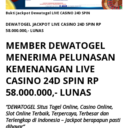
Bukti Jackpot Dewatogel LIVE CASINO 24D SPIN
DEWATOGEL JACKPOT LIVE CASINO 24D SPIN RP
58.000.000,- LUNAS
MEMBER DEWATOGEL
MENERIMA PELUNASAN
KEMENANGAN LIVE
CASINO 24D SPIN RP
58.000.000,- LUNAS
“DEWATOGEL Situs Togel Online, Casino Online,
Slot Online Terbaik, Terpercaya, Terbesar dan
Terlengkap di Indonesia – Jackpot berapapun pasti
dibayar”