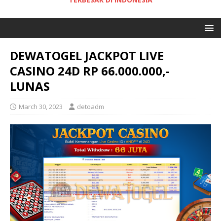
DEWATOGEL JACKPOT LIVE
CASINO 24D RP 66.000.000,-
LUNAS
March 30, 2023
detoadm