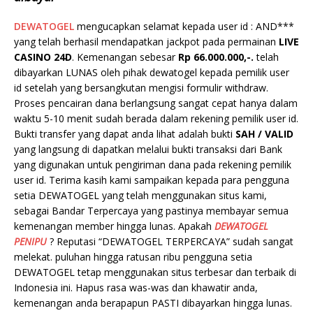
DEWATOGEL
mengucapkan selamat kepada user id : AND***
yang telah berhasil mendapatkan jackpot pada permainan
LIVE
CASINO 24D
. Kemenangan sebesar
Rp 66.000.000,-.
telah
dibayarkan LUNAS oleh pihak dewatogel kepada pemilik user
id setelah yang bersangkutan mengisi formulir withdraw.
Proses pencairan dana berlangsung sangat cepat hanya dalam
waktu 5-10 menit sudah berada dalam rekening pemilik user id.
Bukti transfer yang dapat anda lihat adalah bukti
SAH / VALID
yang langsung di dapatkan melalui bukti transaksi dari Bank
yang digunakan untuk pengiriman dana pada rekening pemilik
user id. Terima kasih kami sampaikan kepada para pengguna
setia DEWATOGEL yang telah menggunakan situs kami,
sebagai Bandar Terpercaya yang pastinya membayar semua
kemenangan member hingga lunas. Apakah
DEWATOGEL
PENIPU
? Reputasi “DEWATOGEL TERPERCAYA” sudah sangat
melekat. puluhan hingga ratusan ribu pengguna setia
DEWATOGEL tetap menggunakan situs terbesar dan terbaik di
Indonesia ini. Hapus rasa was-was dan khawatir anda,
kemenangan anda berapapun PASTI dibayarkan hingga lunas.