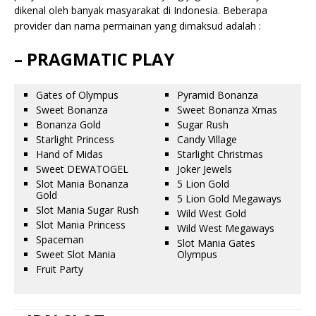
dikenal oleh banyak masyarakat di Indonesia. Beberapa
provider dan nama permainan yang dimaksud adalah :
– PRAGMATIC PLAY
Gates of Olympus
Pyramid Bonanza
Sweet Bonanza
Sweet Bonanza Xmas
Bonanza Gold
Sugar Rush
Starlight Princess
Candy Village
Hand of Midas
Starlight Christmas
Sweet DEWATOGEL
Joker Jewels
Slot Mania Bonanza
5 Lion Gold
Gold
5 Lion Gold Megaways
Slot Mania Sugar Rush
Wild West Gold
Slot Mania Princess
Wild West Megaways
Spaceman
Slot Mania Gates
Sweet Slot Mania
Olympus
Fruit Party