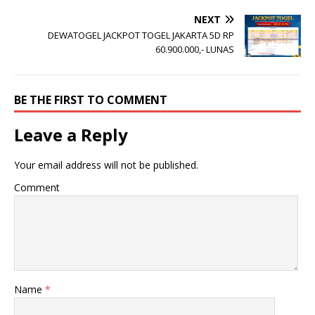
NEXT
DEWATOGEL JACKPOT TOGEL JAKARTA 5D RP
60.900.000,- LUNAS
BE THE FIRST TO COMMENT
Leave a Reply
Your email address will not be published.
Comment
Name
*