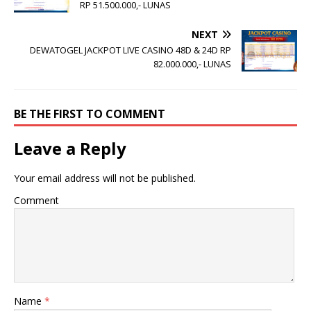
RP 51.500.000,- LUNAS
NEXT
DEWATOGEL JACKPOT LIVE CASINO 48D & 24D RP
82.000.000,- LUNAS
BE THE FIRST TO COMMENT
Leave a Reply
Your email address will not be published.
Comment
Name
*