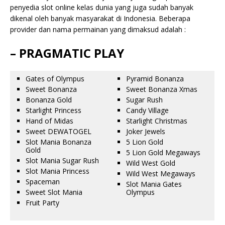
penyedia slot online kelas dunia yang juga sudah banyak
dikenal oleh banyak masyarakat di Indonesia. Beberapa
provider dan nama permainan yang dimaksud adalah :
– PRAGMATIC PLAY
Gates of Olympus
Pyramid Bonanza
Sweet Bonanza
Sweet Bonanza Xmas
Bonanza Gold
Sugar Rush
Starlight Princess
Candy Village
Hand of Midas
Starlight Christmas
Sweet DEWATOGEL
Joker Jewels
Slot Mania Bonanza
5 Lion Gold
Gold
5 Lion Gold Megaways
Slot Mania Sugar Rush
Wild West Gold
Slot Mania Princess
Wild West Megaways
Spaceman
Slot Mania Gates
Sweet Slot Mania
Olympus
Fruit Party