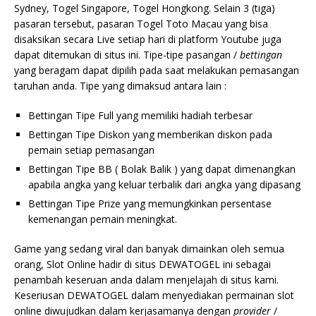
Sydney, Togel Singapore, Togel Hongkong. Selain 3 (tiga)
pasaran tersebut, pasaran Togel Toto Macau yang bisa
disaksikan secara Live setiap hari di platform Youtube juga
dapat ditemukan di situs ini. Tipe-tipe pasangan /
bettingan
yang beragam dapat dipilih pada saat melakukan pemasangan
taruhan anda. Tipe yang dimaksud antara lain :
Bettingan Tipe Full yang memiliki hadiah terbesar
Bettingan Tipe Diskon yang memberikan diskon pada
pemain setiap pemasangan
Bettingan Tipe BB ( Bolak Balik ) yang dapat dimenangkan
apabila angka yang keluar terbalik dari angka yang dipasang
Bettingan Tipe Prize yang memungkinkan persentase
kemenangan pemain meningkat.
Game yang sedang viral dan banyak dimainkan oleh semua
orang, Slot Online hadir di situs DEWATOGEL ini sebagai
penambah keseruan anda dalam menjelajah di situs kami.
Keseriusan DEWATOGEL dalam menyediakan permainan slot
online diwujudkan dalam kerjasamanya dengan
provider
/