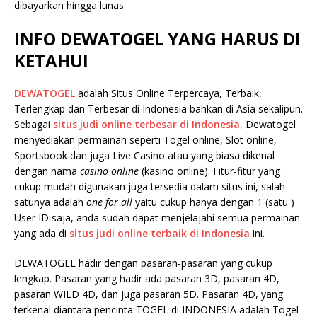
dibayarkan hingga lunas.
INFO DEWATOGEL YANG HARUS DI
KETAHUI
DEWATOGEL
adalah Situs Online Terpercaya, Terbaik,
Terlengkap dan Terbesar di Indonesia bahkan di Asia sekalipun.
Sebagai
situs judi online terbesar di Indonesia
, Dewatogel
menyediakan permainan seperti Togel online, Slot online,
Sportsbook dan juga Live Casino atau yang biasa dikenal
dengan nama
casino online
(kasino online). Fitur-fitur yang
cukup mudah digunakan juga tersedia dalam situs ini, salah
satunya adalah
one for all
yaitu cukup hanya dengan 1 (satu )
User ID saja, anda sudah dapat menjelajahi semua permainan
yang ada di
situs judi online terbaik di Indonesia
ini.
DEWATOGEL hadir dengan pasaran-pasaran yang cukup
lengkap. Pasaran yang hadir ada pasaran 3D, pasaran 4D,
pasaran WILD 4D, dan juga pasaran 5D. Pasaran 4D, yang
terkenal diantara pencinta TOGEL di INDONESIA adalah Togel