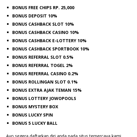
BONUS FREE CHIPS RP. 25,000
BONUS DEPOSIT 10%
BONUS CASHBACK SLOT 10%
BONUS CASHBACK CASINO 10%
BONUS CASHBACK E-LOTTERY 10%
BONUS CASHBACK SPORTBOOK 10%
BONUS REFERRAL SLOT 0.5%
BONUS REFERRAL TOGEL 2%
BONUS REFERRAL CASINO 0.2%
BONUS ROLLINGAN SLOT 0.1%
BONUS EXTRA AJAK TEMAN 15%
BONUS LOTTERY JOWOPOOLS
BONUS MYSTERY BOX
BONUS LUCKY SPIN
BONUS 5 LUCKY BALL
Ayo segera daftarkan diri anda pada situs terpercaya kami