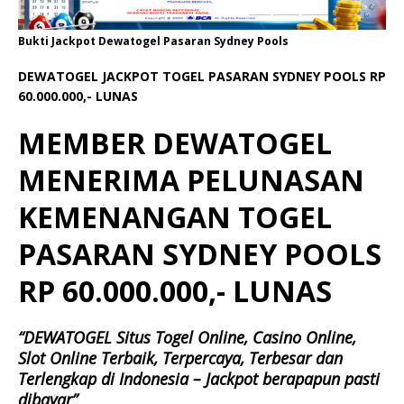
Bukti Jackpot Dewatogel Pasaran Sydney Pools
DEWATOGEL JACKPOT TOGEL PASARAN SYDNEY POOLS RP
60.000.000,- LUNAS
MEMBER DEWATOGEL
MENERIMA PELUNASAN
KEMENANGAN TOGEL
PASARAN SYDNEY POOLS
RP 60.000.000,- LUNAS
“DEWATOGEL Situs Togel Online, Casino Online,
Slot Online Terbaik, Terpercaya, Terbesar dan
Terlengkap di Indonesia – Jackpot berapapun pasti
dibayar”