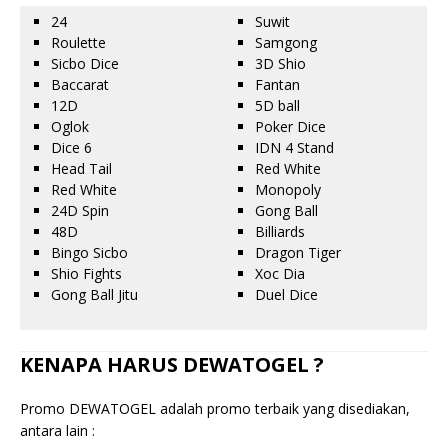
24
Suwit
Roulette
Samgong
Sicbo Dice
3D Shio
Baccarat
Fantan
12D
5D ball
Oglok
Poker Dice
Dice 6
IDN 4 Stand
Head Tail
Red White
Red White
Monopoly
24D Spin
Gong Ball
48D
Billiards
Bingo Sicbo
Dragon Tiger
Shio Fights
Xoc Dia
Gong Ball Jitu
Duel Dice
KENAPA HARUS DEWATOGEL ?
Promo DEWATOGEL adalah promo terbaik yang disediakan,
antara lain :