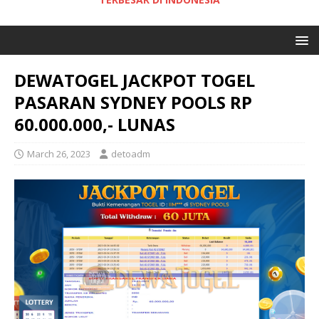
DEWATOGEL JACKPOT TOGEL
PASARAN SYDNEY POOLS RP
60.000.000,- LUNAS
March 26, 2023
detoadm