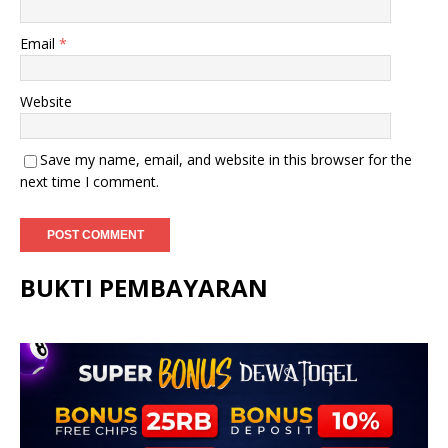
Email
*
Website
Save my name, email, and website in this browser for the
next time I comment.
BUKTI PEMBAYARAN