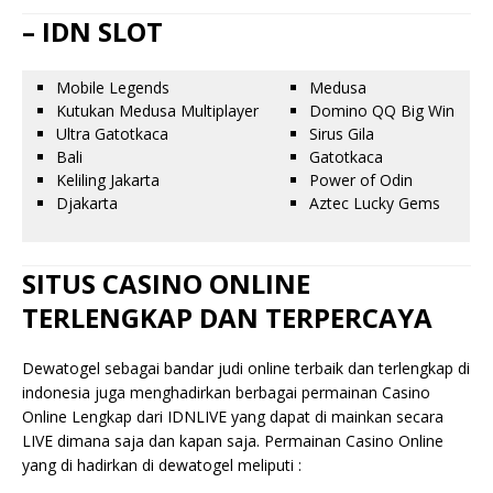
– IDN SLOT
Mobile Legends
Medusa
Kutukan Medusa Multiplayer
Domino QQ Big Win
Ultra Gatotkaca
Sirus Gila
Bali
Gatotkaca
Keliling Jakarta
Power of Odin
Djakarta
Aztec Lucky Gems
SITUS CASINO ONLINE
TERLENGKAP DAN TERPERCAYA
Dewatogel sebagai bandar judi online terbaik dan terlengkap di
indonesia juga menghadirkan berbagai permainan Casino
Online Lengkap dari IDNLIVE yang dapat di mainkan secara
LIVE dimana saja dan kapan saja. Permainan Casino Online
yang di hadirkan di dewatogel meliputi :