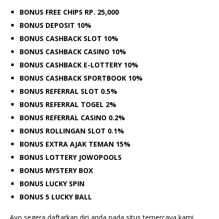
BONUS FREE CHIPS RP. 25,000
BONUS DEPOSIT 10%
BONUS CASHBACK SLOT 10%
BONUS CASHBACK CASINO 10%
BONUS CASHBACK E-LOTTERY 10%
BONUS CASHBACK SPORTBOOK 10%
BONUS REFERRAL SLOT 0.5%
BONUS REFERRAL TOGEL 2%
BONUS REFERRAL CASINO 0.2%
BONUS ROLLINGAN SLOT 0.1%
BONUS EXTRA AJAK TEMAN 15%
BONUS LOTTERY JOWOPOOLS
BONUS MYSTERY BOX
BONUS LUCKY SPIN
BONUS 5 LUCKY BALL
Ayo segera daftarkan diri anda pada situs terpercaya kami