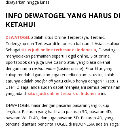
dibayarkan hingga lunas.
INFO DEWATOGEL YANG HARUS DI
KETAHUI
DEWATOGEL
adalah Situs Online Terpercaya, Terbaik,
Terlengkap dan Terbesar di Indonesia bahkan di Asia sekalipun.
Sebagai
situs judi online terbesar di Indonesia
, Dewatogel
menyediakan permainan seperti Togel online, Slot online,
Sportsbook dan juga Live Casino atau yang biasa dikenal
dengan nama
casino online
(kasino online). Fitur-fitur yang
cukup mudah digunakan juga tersedia dalam situs ini, salah
satunya adalah
one for all
yaitu cukup hanya dengan 1 (satu )
User ID saja, anda sudah dapat menjelajahi semua permainan
yang ada di
situs judi online terbaik di Indonesia
ini.
DEWATOGEL hadir dengan pasaran-pasaran yang cukup
lengkap. Pasaran yang hadir ada pasaran 3D, pasaran 4D,
pasaran WILD 4D, dan juga pasaran 5D. Pasaran 4D, yang
terkenal diantara pencinta TOGEL di INDONESIA adalah Togel