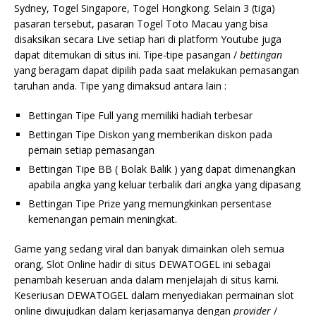
Sydney, Togel Singapore, Togel Hongkong. Selain 3 (tiga)
pasaran tersebut, pasaran Togel Toto Macau yang bisa
disaksikan secara Live setiap hari di platform Youtube juga
dapat ditemukan di situs ini. Tipe-tipe pasangan /
bettingan
yang beragam dapat dipilih pada saat melakukan pemasangan
taruhan anda. Tipe yang dimaksud antara lain :
Bettingan Tipe Full yang memiliki hadiah terbesar
Bettingan Tipe Diskon yang memberikan diskon pada
pemain setiap pemasangan
Bettingan Tipe BB ( Bolak Balik ) yang dapat dimenangkan
apabila angka yang keluar terbalik dari angka yang dipasang
Bettingan Tipe Prize yang memungkinkan persentase
kemenangan pemain meningkat.
Game yang sedang viral dan banyak dimainkan oleh semua
orang, Slot Online hadir di situs DEWATOGEL ini sebagai
penambah keseruan anda dalam menjelajah di situs kami.
Keseriusan DEWATOGEL dalam menyediakan permainan slot
online diwujudkan dalam kerjasamanya dengan
provider
/