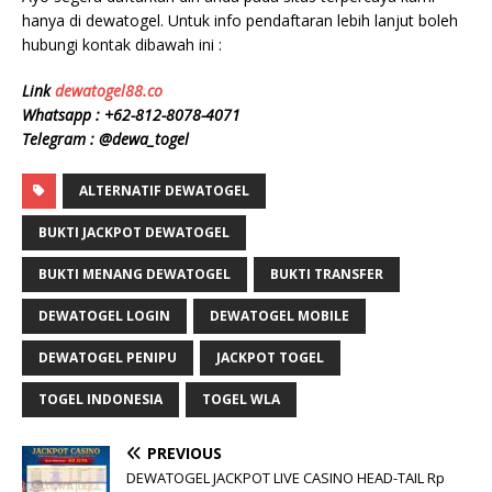
hanya di dewatogel. Untuk info pendaftaran lebih lanjut boleh
hubungi kontak dibawah ini :
Link
dewatogel88.co
Whatsapp : +62-812-8078-4071
Telegram : @dewa_togel
ALTERNATIF DEWATOGEL
BUKTI JACKPOT DEWATOGEL
BUKTI MENANG DEWATOGEL
BUKTI TRANSFER
DEWATOGEL LOGIN
DEWATOGEL MOBILE
DEWATOGEL PENIPU
JACKPOT TOGEL
TOGEL INDONESIA
TOGEL WLA
PREVIOUS
DEWATOGEL JACKPOT LIVE CASINO HEAD-TAIL Rp