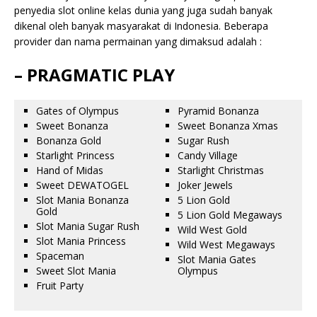
penyedia slot online kelas dunia yang juga sudah banyak
dikenal oleh banyak masyarakat di Indonesia. Beberapa
provider dan nama permainan yang dimaksud adalah :
– PRAGMATIC PLAY
Gates of Olympus
Pyramid Bonanza
Sweet Bonanza
Sweet Bonanza Xmas
Bonanza Gold
Sugar Rush
Starlight Princess
Candy Village
Hand of Midas
Starlight Christmas
Sweet DEWATOGEL
Joker Jewels
Slot Mania Bonanza
5 Lion Gold
Gold
5 Lion Gold Megaways
Slot Mania Sugar Rush
Wild West Gold
Slot Mania Princess
Wild West Megaways
Spaceman
Slot Mania Gates
Sweet Slot Mania
Olympus
Fruit Party