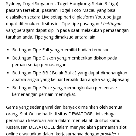
Sydney, Togel Singapore, Togel Hongkong. Selain 3 (tiga)
pasaran tersebut, pasaran Togel Toto Macau yang bisa
disaksikan secara Live setiap hari di platform Youtube juga
dapat ditemukan di situs ini. Tipe-tipe pasangan /
bettingan
yang beragam dapat dipilih pada saat melakukan pemasangan
taruhan anda. Tipe yang dimaksud antara lain :
Bettingan Tipe Full yang memiliki hadiah terbesar
Bettingan Tipe Diskon yang memberikan diskon pada
pemain setiap pemasangan
Bettingan Tipe BB ( Bolak Balik ) yang dapat dimenangkan
apabila angka yang keluar terbalik dari angka yang dipasang
Bettingan Tipe Prize yang memungkinkan persentase
kemenangan pemain meningkat.
Game yang sedang viral dan banyak dimainkan oleh semua
orang, Slot Online hadir di situs DEWATOGEL ini sebagai
penambah keseruan anda dalam menjelajah di situs kami.
Keseriusan DEWATOGEL dalam menyediakan permainan slot
online diwujudkan dalam kerjasamanya dengan
provider
/