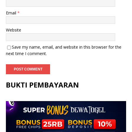
Email
*
Website
Save my name, email, and website in this browser for the
next time I comment.
BUKTI PEMBAYARAN