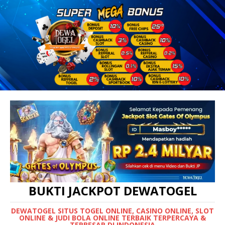
BUKTI JACKPOT DEWATOGEL
DEWATOGEL SITUS TOGEL ONLINE, CASINO ONLINE, SLOT
ONLINE & JUDI BOLA ONLINE TERBAIK TERPERCAYA &
TERBESAR DI INDONESIA