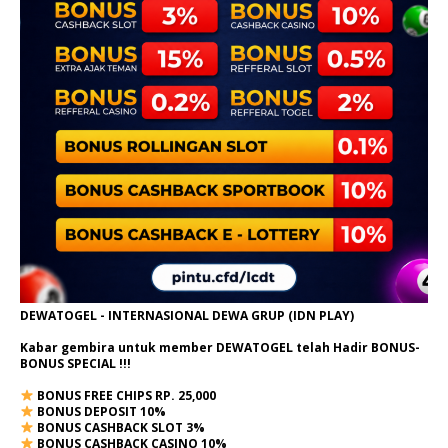
DEWATOGEL - INTERNASIONAL DEWA GRUP (IDN PLAY)
Kabar gembira untuk member DEWATOGEL telah Hadir
BONUS-
BONUS SPECIAL
!!!
BONUS FREE CHIPS RP. 25,000
BONUS DEPOSIT 10%
BONUS CASHBACK SLOT 3%
BONUS CASHBACK CASINO 10%