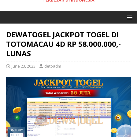
DEWATOGEL JACKPOT TOGEL DI
TOTOMACAU 4D RP 58.000.000,-
LUNAS
June 23, 2023
detoadm