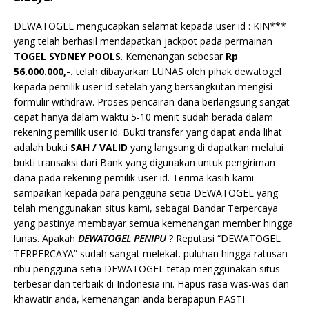
DEWATOGEL mengucapkan selamat kepada user id : KIN***
yang telah berhasil mendapatkan jackpot pada permainan
TOGEL SYDNEY POOLS
. Kemenangan sebesar
Rp
56.000.000,-.
telah dibayarkan LUNAS oleh pihak dewatogel
kepada pemilik user id setelah yang bersangkutan mengisi
formulir withdraw. Proses pencairan dana berlangsung sangat
cepat hanya dalam waktu 5-10 menit sudah berada dalam
rekening pemilik user id. Bukti transfer yang dapat anda lihat
adalah bukti
SAH / VALID
yang langsung di dapatkan melalui
bukti transaksi dari Bank yang digunakan untuk pengiriman
dana pada rekening pemilik user id. Terima kasih kami
sampaikan kepada para pengguna setia DEWATOGEL yang
telah menggunakan situs kami, sebagai Bandar Terpercaya
yang pastinya membayar semua kemenangan member hingga
lunas. Apakah
DEWATOGEL PENIPU
? Reputasi “DEWATOGEL
TERPERCAYA” sudah sangat melekat. puluhan hingga ratusan
ribu pengguna setia DEWATOGEL tetap menggunakan situs
terbesar dan terbaik di Indonesia ini. Hapus rasa was-was dan
khawatir anda, kemenangan anda berapapun PASTI