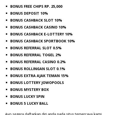
BONUS FREE CHIPS RP. 25,000
BONUS DEPOSIT 10%
BONUS CASHBACK SLOT 10%
BONUS CASHBACK CASINO 10%
BONUS CASHBACK E-LOTTERY 10%
BONUS CASHBACK SPORTBOOK 10%
BONUS REFERRAL SLOT 0.5%
BONUS REFERRAL TOGEL 2%
BONUS REFERRAL CASINO 0.2%
BONUS ROLLINGAN SLOT 0.1%
BONUS EXTRA AJAK TEMAN 15%
BONUS LOTTERY JOWOPOOLS
BONUS MYSTERY BOX
BONUS LUCKY SPIN
BONUS 5 LUCKY BALL
Ayo segera daftarkan diri anda pada situs terpercaya kami