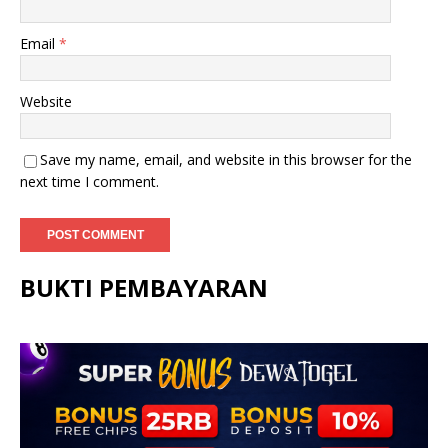
Email
*
Website
Save my name, email, and website in this browser for the
next time I comment.
BUKTI PEMBAYARAN