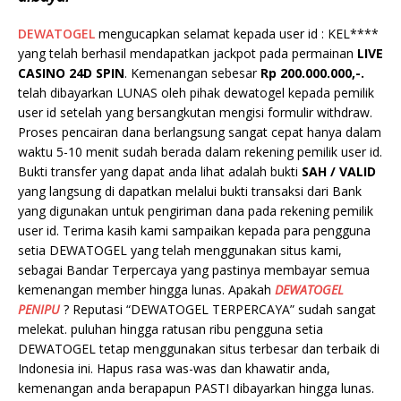
DEWATOGEL
mengucapkan selamat kepada user id : KEL****
yang telah berhasil mendapatkan jackpot pada permainan
LIVE
CASINO 24D SPIN
. Kemenangan sebesar
Rp 200.000.000,-.
telah dibayarkan LUNAS oleh pihak dewatogel kepada pemilik
user id setelah yang bersangkutan mengisi formulir withdraw.
Proses pencairan dana berlangsung sangat cepat hanya dalam
waktu 5-10 menit sudah berada dalam rekening pemilik user id.
Bukti transfer yang dapat anda lihat adalah bukti
SAH / VALID
yang langsung di dapatkan melalui bukti transaksi dari Bank
yang digunakan untuk pengiriman dana pada rekening pemilik
user id. Terima kasih kami sampaikan kepada para pengguna
setia DEWATOGEL yang telah menggunakan situs kami,
sebagai Bandar Terpercaya yang pastinya membayar semua
kemenangan member hingga lunas. Apakah
DEWATOGEL
PENIPU
? Reputasi “DEWATOGEL TERPERCAYA” sudah sangat
melekat. puluhan hingga ratusan ribu pengguna setia
DEWATOGEL tetap menggunakan situs terbesar dan terbaik di
Indonesia ini. Hapus rasa was-was dan khawatir anda,
kemenangan anda berapapun PASTI dibayarkan hingga lunas.