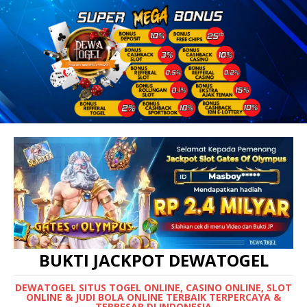
BUKTI JACKPOT DEWATOGEL
DEWATOGEL SITUS TOGEL ONLINE, CASINO ONLINE, SLOT
ONLINE & JUDI BOLA ONLINE TERBAIK TERPERCAYA &
TERBESAR DI INDONESIA