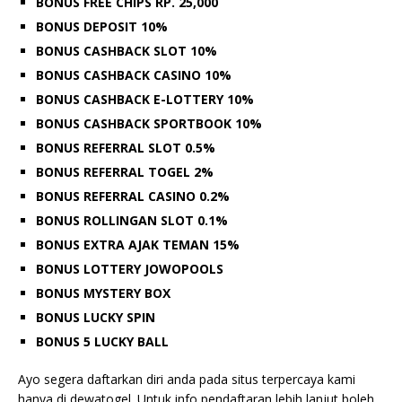
BONUS FREE CHIPS RP. 25,000
BONUS DEPOSIT 10%
BONUS CASHBACK SLOT 10%
BONUS CASHBACK CASINO 10%
BONUS CASHBACK E-LOTTERY 10%
BONUS CASHBACK SPORTBOOK 10%
BONUS REFERRAL SLOT 0.5%
BONUS REFERRAL TOGEL 2%
BONUS REFERRAL CASINO 0.2%
BONUS ROLLINGAN SLOT 0.1%
BONUS EXTRA AJAK TEMAN 15%
BONUS LOTTERY JOWOPOOLS
BONUS MYSTERY BOX
BONUS LUCKY SPIN
BONUS 5 LUCKY BALL
Ayo segera daftarkan diri anda pada situs terpercaya kami
hanya di dewatogel. Untuk info pendaftaran lebih lanjut boleh