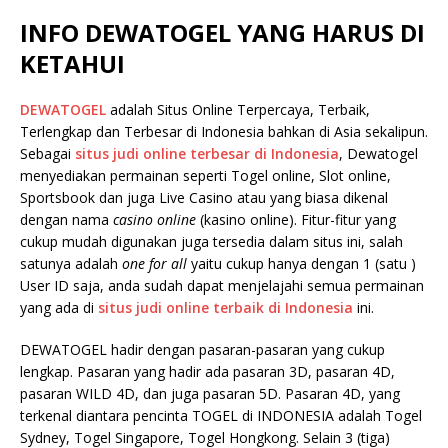
INFO DEWATOGEL YANG HARUS DI
KETAHUI
DEWATOGEL
adalah Situs Online Terpercaya, Terbaik,
Terlengkap dan Terbesar di Indonesia bahkan di Asia sekalipun.
Sebagai
situs judi online terbesar di Indonesia
, Dewatogel
menyediakan permainan seperti Togel online, Slot online,
Sportsbook dan juga Live Casino atau yang biasa dikenal
dengan nama
casino online
(kasino online). Fitur-fitur yang
cukup mudah digunakan juga tersedia dalam situs ini, salah
satunya adalah
one for all
yaitu cukup hanya dengan 1 (satu )
User ID saja, anda sudah dapat menjelajahi semua permainan
yang ada di
situs judi online terbaik di Indonesia
ini.
DEWATOGEL hadir dengan pasaran-pasaran yang cukup
lengkap. Pasaran yang hadir ada pasaran 3D, pasaran 4D,
pasaran WILD 4D, dan juga pasaran 5D. Pasaran 4D, yang
terkenal diantara pencinta TOGEL di INDONESIA adalah Togel
Sydney, Togel Singapore, Togel Hongkong. Selain 3 (tiga)