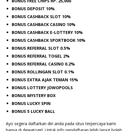
BONUS FREE CHIPS RP. 25,000
BONUS DEPOSIT 10%
BONUS CASHBACK SLOT 10%
BONUS CASHBACK CASINO 10%
BONUS CASHBACK E-LOTTERY 10%
BONUS CASHBACK SPORTBOOK 10%
BONUS REFERRAL SLOT 0.5%
BONUS REFERRAL TOGEL 2%
BONUS REFERRAL CASINO 0.2%
BONUS ROLLINGAN SLOT 0.1%
BONUS EXTRA AJAK TEMAN 15%
BONUS LOTTERY JOWOPOOLS
BONUS MYSTERY BOX
BONUS LUCKY SPIN
BONUS 5 LUCKY BALL
Ayo segera daftarkan diri anda pada situs terpercaya kami
hanya di dewatogel. Untuk info pendaftaran lebih lanjut boleh