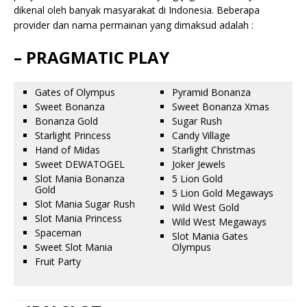
dikenal oleh banyak masyarakat di Indonesia. Beberapa
provider dan nama permainan yang dimaksud adalah :
– PRAGMATIC PLAY
Gates of Olympus
Pyramid Bonanza
Sweet Bonanza
Sweet Bonanza Xmas
Bonanza Gold
Sugar Rush
Starlight Princess
Candy Village
Hand of Midas
Starlight Christmas
Sweet DEWATOGEL
Joker Jewels
Slot Mania Bonanza
5 Lion Gold
Gold
5 Lion Gold Megaways
Slot Mania Sugar Rush
Wild West Gold
Slot Mania Princess
Wild West Megaways
Spaceman
Slot Mania Gates
Sweet Slot Mania
Olympus
Fruit Party