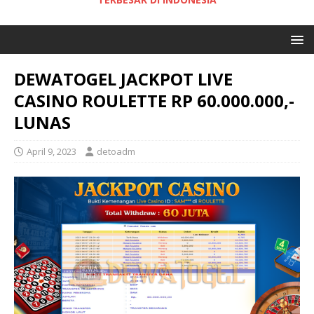
DEWATOGEL JACKPOT LIVE
CASINO ROULETTE RP 60.000.000,-
LUNAS
April 9, 2023
detoadm