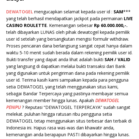
DEWATOGEL
mengucapkan selamat kepada user id :
SAM
***
yang telah berhasil mendapatkan jackpot pada permainan
LIVE
CASINO ROULETTE
. Kemenangan sebesar
Rp 60.000.000,-.
telah dibayarkan LUNAS oleh pihak dewatogel kepada pemilik
user id setelah yang bersangkutan mengisi formulir withdraw.
Proses pencairan dana berlangsung sangat cepat hanya dalam
waktu 5-10 menit sudah berada dalam rekening pemilik user id.
Bukti transfer yang dapat anda lihat adalah bukti
SAH / VALID
yang langsung di dapatkan melalui bukti transaksi dari Bank
yang digunakan untuk pengiriman dana pada rekening pemilik
user id. Terima kasih kami sampaikan kepada para pengguna
setia DEWATOGEL yang telah menggunakan situs kami,
sebagai Bandar Terpercaya yang pastinya membayar semua
kemenangan member hingga lunas. Apakah
DEWATOGEL
PENIPU
? Reputasi “DEWATOGEL TERPERCAYA” sudah sangat
melekat. puluhan hingga ratusan ribu pengguna setia
DEWATOGEL tetap menggunakan situs terbesar dan terbaik di
Indonesia ini. Hapus rasa was-was dan khawatir anda,
kemenangan anda berapapun PASTI dibayarkan hingga lunas.