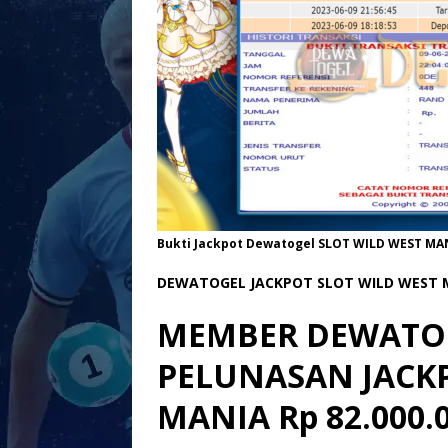
Bukti Jackpot Dewatogel SLOT WILD WEST MA
DEWATOGEL JACKPOT SLOT WILD WEST MA
MEMBER DEWATO
PELUNASAN JACKP
MANIA Rp 82.000.