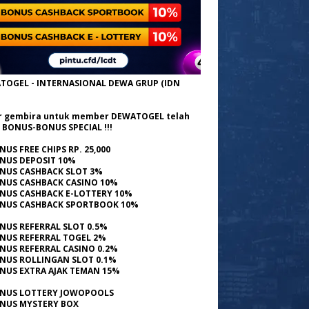
TOGEL - INTERNASIONAL DEWA GRUP (IDN
r gembira untuk member DEWATOGEL telah
r
BONUS-BONUS SPECIAL
!!!
US FREE CHIPS RP. 25,000
NUS DEPOSIT 10%
NUS CASHBACK SLOT 3%
NUS CASHBACK CASINO 10%
NUS CASHBACK E-LOTTERY 10%
NUS CASHBACK SPORTBOOK 10%
NUS REFERRAL SLOT 0.5%
NUS REFERRAL TOGEL 2%
NUS REFERRAL CASINO 0.2%
NUS ROLLINGAN SLOT 0.1%
NUS EXTRA AJAK TEMAN 15%
NUS LOTTERY JOWOPOOLS
NUS MYSTERY BOX