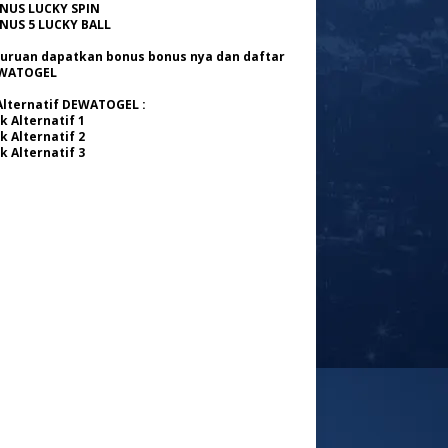
NUS LUCKY SPIN
NUS 5 LUCKY BALL
uruan dapatkan bonus bonus nya dan daftar
EWATOGEL
Alternatif
DEWATOGEL
:
k Alternatif 1
k Alternatif 2
k Alternatif 3