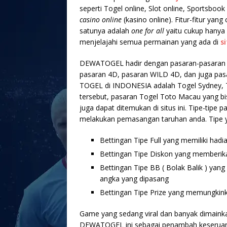
seperti Togel online, Slot online, Sportsboo
casino online
(kasino online). Fitur-fitur yan
satunya adalah
one for all
yaitu cukup hanya 
menjelajahi semua permainan yang ada di
s
DEWATOGEL hadir dengan pasaran-pasaran y
pasaran 4D, pasaran WILD 4D, dan juga pasa
TOGEL di INDONESIA adalah Togel Sydney, To
tersebut, pasaran Togel Toto Macau yang bis
juga dapat ditemukan di situs ini. Tipe-tipe 
melakukan pemasangan taruhan anda. Tipe ya
Bettingan Tipe Full yang memiliki hadi
Bettingan Tipe Diskon yang memberik
Bettingan Tipe BB ( Bolak Balik ) yang
angka yang dipasang
Bettingan Tipe Prize yang memungki
Game yang sedang viral dan banyak dimainkan
DEWATOGEL ini sebagai penambah keseruan a