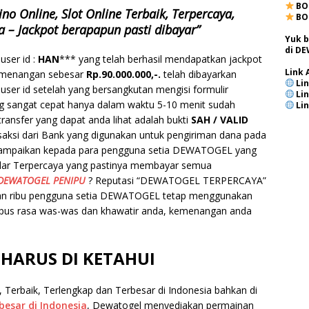
BO
no Online, Slot Online Terbaik, Terpercaya,
BO
a – Jackpot berapapun pasti dibayar”
Yuk b
di D
ser id :
HAN
*** yang telah berhasil mendapatkan jackpot
Link 
emenangan sebesar
Rp.90.000.000,-.
telah dibayarkan
Lin
ser id setelah yang bersangkutan mengisi formulir
Lin
ng sangat cepat hanya dalam waktu 5-10 menit sudah
Lin
transfer yang dapat anda lihat adalah bukti
SAH / VALID
nsaksi dari Bank yang digunakan untuk pengiriman dana pada
mi sampaikan kepada para pengguna setia DEWATOGEL yang
ndar Terpercaya yang pastinya membayar semua
DEWATOGEL PENIPU
? Reputasi “DEWATOGEL TERPERCAYA”
usan ribu pengguna setia DEWATOGEL tetap menggunakan
. Hapus rasa was-was dan khawatir anda, kemenangan anda
HARUS DI KETAHUI
, Terbaik, Terlengkap dan Terbesar di Indonesia bahkan di
rbesar di Indonesia
, Dewatogel menyediakan permainan