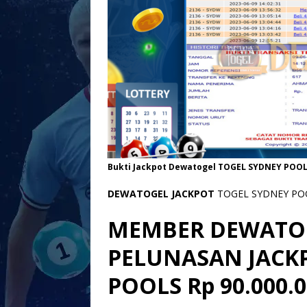
Bukti Jackpot Dewatogel TOGEL SYDNEY POO
DEWATOGEL JACKPOT
TOGEL SYDNEY POO
MEMBER DEWATO
PELUNASAN JACK
POOLS Rp 90.000.