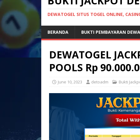
BUKTI JACKPOT D
DEWATOGEL SITUS TOGEL ONLINE, CASINO
BERANDA
BUKTI PEMBAYARAN DEW
DEWATOGEL JACK
POOLS Rp 90.000.
June 10, 2023
detoadm
Bukti Jack