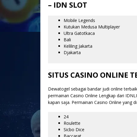
– IDN SLOT
Mobile Legends
Kutukan Medusa Multiplayer
Ultra Gatotkaca
Bali
Keliling Jakarta
Djakarta
SITUS CASINO ONLINE 
Dewatogel sebagai bandar judi online terbai
permainan Casino Online Lengkap dari IDNLI
kapan saja. Permainan Casino Online yang di 
24
Roulette
Sicbo Dice
Baccarat