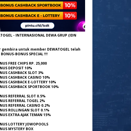
TOGEL - INTERNASIONAL DEWA GRUP (IDN
r gembira untuk member DEWATOGEL telah
r
BONUS-BONUS SPECIAL
!!!
US FREE CHIPS RP. 25,000
NUS DEPOSIT 10%
NUS CASHBACK SLOT 3%
NUS CASHBACK CASINO 10%
NUS CASHBACK E-LOTTERY 10%
NUS CASHBACK SPORTBOOK 10%
NUS REFERRAL SLOT 0.5%
NUS REFERRAL TOGEL 2%
NUS REFERRAL CASINO 0.2%
NUS ROLLINGAN SLOT 0.1%
NUS EXTRA AJAK TEMAN 15%
NUS LOTTERY JOWOPOOLS
NUS MYSTERY BOX