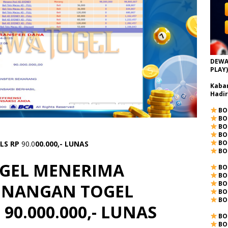
DEWA
PLAY)
Kaba
Hadi
BON
BO
BO
BO
BO
LS RP
90.0
00.000,- LUNAS
BO
GEL MENERIMA
BO
BO
BO
ENANGAN TOGEL
BO
BO
90.000.000,- LUNAS
BO
BO