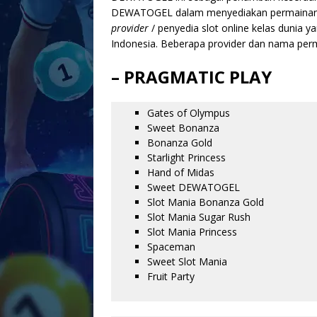
DEWATOGEL dalam menyediakan permainan s
provider
/ penyedia slot online kelas dunia 
Indonesia. Beberapa provider dan nama per
– PRAGMATIC PLAY
Gates of Olympus
Sweet Bonanza
Bonanza Gold
Starlight Princess
Hand of Midas
Sweet DEWATOGEL
Slot Mania Bonanza Gold
Slot Mania Sugar Rush
Slot Mania Princess
Spaceman
Sweet Slot Mania
Fruit Party