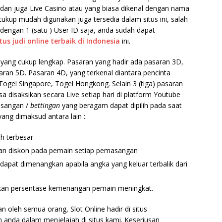
k dan juga Live Casino atau yang biasa dikenal dengan nama
g cukup mudah digunakan juga tersedia dalam situs ini, salah
dengan 1 (satu ) User ID saja, anda sudah dapat
itus judi online terbaik di Indonesia
ini.
ang cukup lengkap. Pasaran yang hadir ada pasaran 3D,
ran 5D. Pasaran 4D, yang terkenal diantara pencinta
gel Singapore, Togel Hongkong. Selain 3 (tiga) pasaran
a disaksikan secara Live setiap hari di platform Youtube
pasangan /
bettingan
yang beragam dapat dipilih pada saat
ng dimaksud antara lain :
ah terbesar
an diskon pada pemain setiap pemasangan
 dapat dimenangkan apabila angka yang keluar terbalik dari
nkan persentase kemenangan pemain meningkat.
 oleh semua orang, Slot Online hadir di situs
nda dalam menjelajah di situs kami. Keseriusan