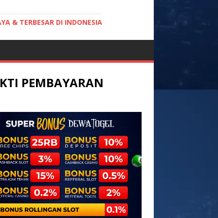
YA & TERBESAR DI INDONESIA
KTI PEMBAYARAN