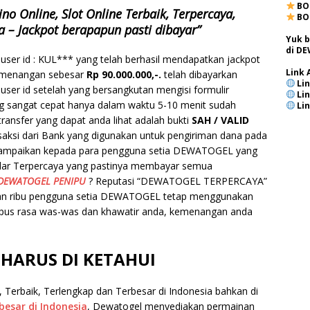
BO
no Online, Slot Online Terbaik, Terpercaya,
BO
a – Jackpot berapapun pasti dibayar”
Yuk b
di D
er id : KUL*** yang telah berhasil mendapatkan jackpot
Link 
emenangan sebesar
Rp 90.000.000,-.
telah dibayarkan
Lin
ser id setelah yang bersangkutan mengisi formulir
Lin
ng sangat cepat hanya dalam waktu 5-10 menit sudah
Lin
transfer yang dapat anda lihat adalah bukti
SAH / VALID
nsaksi dari Bank yang digunakan untuk pengiriman dana pada
mi sampaikan kepada para pengguna setia DEWATOGEL yang
ndar Terpercaya yang pastinya membayar semua
DEWATOGEL PENIPU
? Reputasi “DEWATOGEL TERPERCAYA”
usan ribu pengguna setia DEWATOGEL tetap menggunakan
. Hapus rasa was-was dan khawatir anda, kemenangan anda
HARUS DI KETAHUI
, Terbaik, Terlengkap dan Terbesar di Indonesia bahkan di
rbesar di Indonesia
, Dewatogel menyediakan permainan