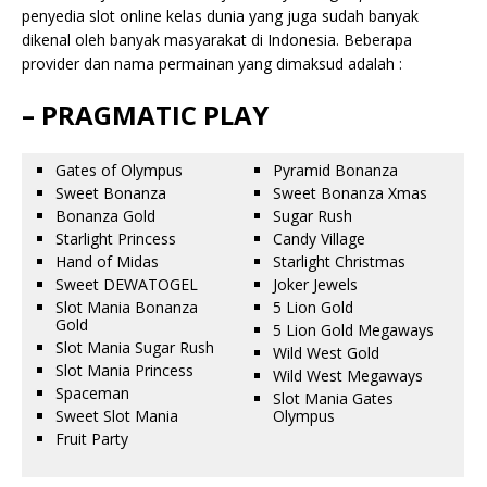
penyedia slot online kelas dunia yang juga sudah banyak
dikenal oleh banyak masyarakat di Indonesia. Beberapa
provider dan nama permainan yang dimaksud adalah :
– PRAGMATIC PLAY
Gates of Olympus
Pyramid Bonanza
Sweet Bonanza
Sweet Bonanza Xmas
Bonanza Gold
Sugar Rush
Starlight Princess
Candy Village
Hand of Midas
Starlight Christmas
Sweet DEWATOGEL
Joker Jewels
Slot Mania Bonanza
5 Lion Gold
Gold
5 Lion Gold Megaways
Slot Mania Sugar Rush
Wild West Gold
Slot Mania Princess
Wild West Megaways
Spaceman
Slot Mania Gates
Sweet Slot Mania
Olympus
Fruit Party