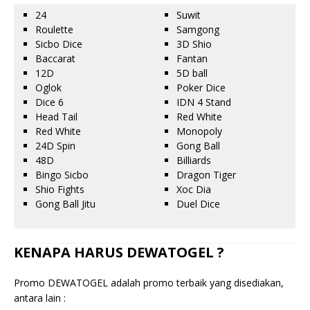
24
Suwit
Roulette
Samgong
Sicbo Dice
3D Shio
Baccarat
Fantan
12D
5D ball
Oglok
Poker Dice
Dice 6
IDN 4 Stand
Head Tail
Red White
Red White
Monopoly
24D Spin
Gong Ball
48D
Billiards
Bingo Sicbo
Dragon Tiger
Shio Fights
Xoc Dia
Gong Ball Jitu
Duel Dice
KENAPA HARUS DEWATOGEL ?
Promo DEWATOGEL adalah promo terbaik yang disediakan,
antara lain :