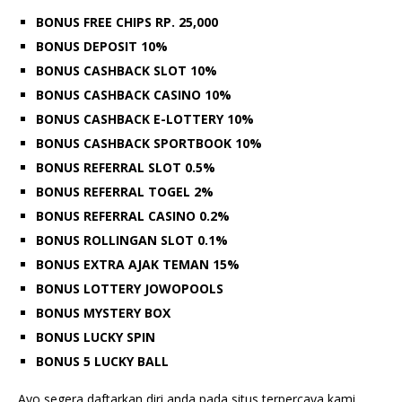
BONUS FREE CHIPS RP. 25,000
BONUS DEPOSIT 10%
BONUS CASHBACK SLOT 10%
BONUS CASHBACK CASINO 10%
BONUS CASHBACK E-LOTTERY 10%
BONUS CASHBACK SPORTBOOK 10%
BONUS REFERRAL SLOT 0.5%
BONUS REFERRAL TOGEL 2%
BONUS REFERRAL CASINO 0.2%
BONUS ROLLINGAN SLOT 0.1%
BONUS EXTRA AJAK TEMAN 15%
BONUS LOTTERY JOWOPOOLS
BONUS MYSTERY BOX
BONUS LUCKY SPIN
BONUS 5 LUCKY BALL
Ayo segera daftarkan diri anda pada situs terpercaya kami