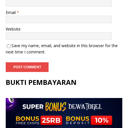
Email
*
Website
Save my name, email, and website in this browser for the
next time I comment.
BUKTI PEMBAYARAN