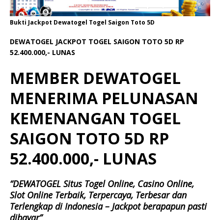
Bukti Jackpot Dewatogel Togel Saigon Toto 5D
DEWATOGEL JACKPOT TOGEL SAIGON TOTO 5D RP
52.400.000,- LUNAS
MEMBER DEWATOGEL
MENERIMA PELUNASAN
KEMENANGAN TOGEL
SAIGON TOTO 5D RP
52.400.000,- LUNAS
“DEWATOGEL Situs Togel Online, Casino Online,
Slot Online Terbaik, Terpercaya, Terbesar dan
Terlengkap di Indonesia – Jackpot berapapun pasti
dibayar”