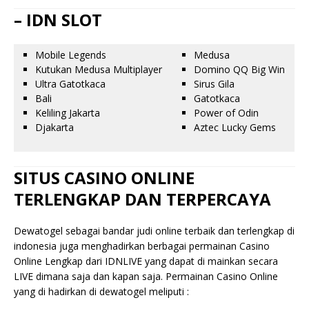
– IDN SLOT
Mobile Legends
Medusa
Kutukan Medusa Multiplayer
Domino QQ Big Win
Ultra Gatotkaca
Sirus Gila
Bali
Gatotkaca
Keliling Jakarta
Power of Odin
Djakarta
Aztec Lucky Gems
SITUS CASINO ONLINE
TERLENGKAP DAN TERPERCAYA
Dewatogel sebagai bandar judi online terbaik dan terlengkap di
indonesia juga menghadirkan berbagai permainan Casino
Online Lengkap dari IDNLIVE yang dapat di mainkan secara
LIVE dimana saja dan kapan saja. Permainan Casino Online
yang di hadirkan di dewatogel meliputi :