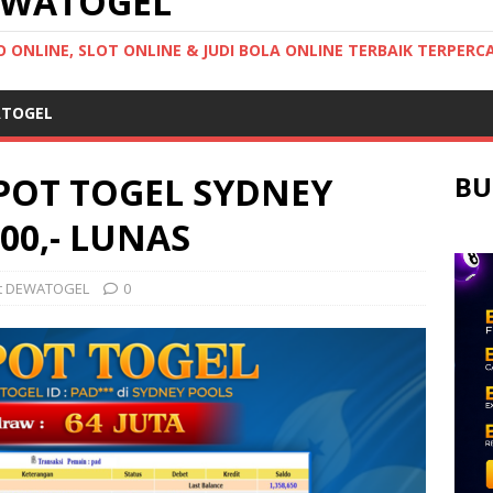
EWATOGEL
 ONLINE, SLOT ONLINE & JUDI BOLA ONLINE TERBAIK TERPERCA
ATOGEL
POT TOGEL SYDNEY
BU
000,- LUNAS
ot DEWATOGEL
0