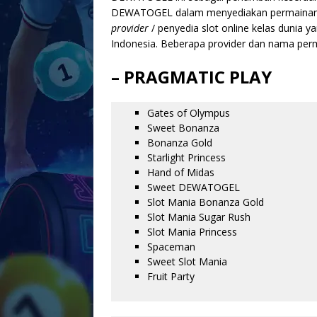
DEWATOGEL dalam menyediakan permainan s
provider
/ penyedia slot online kelas dunia 
Indonesia. Beberapa provider dan nama per
– PRAGMATIC PLAY
Gates of Olympus
Sweet Bonanza
Bonanza Gold
Starlight Princess
Hand of Midas
Sweet DEWATOGEL
Slot Mania Bonanza Gold
Slot Mania Sugar Rush
Slot Mania Princess
Spaceman
Sweet Slot Mania
Fruit Party