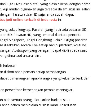
k dan juga Live Casino atau yang biasa dikenal dengan nama
g cukup mudah digunakan juga tersedia dalam situs ini, salah
dengan 1 (satu ) User ID saja, anda sudah dapat
itus judi online terbaik di Indonesia
ini.
ang cukup lengkap. Pasaran yang hadir ada pasaran 3D,
ran 5D. Pasaran 4D, yang terkenal diantara pencinta
gel Singapore, Togel Hongkong. Selain 3 (tiga) pasaran
a disaksikan secara Live setiap hari di platform Youtube
pasangan /
bettingan
yang beragam dapat dipilih pada saat
ng dimaksud antara lain :
ah terbesar
an diskon pada pemain setiap pemasangan
 dapat dimenangkan apabila angka yang keluar terbalik dari
nkan persentase kemenangan pemain meningkat.
 oleh semua orang, Slot Online hadir di situs
nda dalam menjelajah di situs kami. Keseriusan