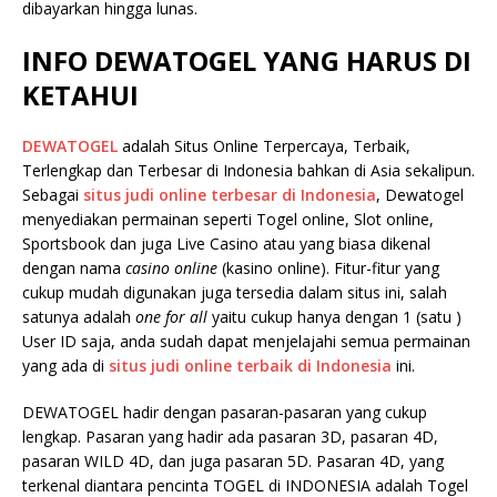
dibayarkan hingga lunas.
INFO DEWATOGEL YANG HARUS DI
KETAHUI
DEWATOGEL
adalah Situs Online Terpercaya, Terbaik,
Terlengkap dan Terbesar di Indonesia bahkan di Asia sekalipun.
Sebagai
situs judi online terbesar di Indonesia
, Dewatogel
menyediakan permainan seperti Togel online, Slot online,
Sportsbook dan juga Live Casino atau yang biasa dikenal
dengan nama
casino online
(kasino online). Fitur-fitur yang
cukup mudah digunakan juga tersedia dalam situs ini, salah
satunya adalah
one for all
yaitu cukup hanya dengan 1 (satu )
User ID saja, anda sudah dapat menjelajahi semua permainan
yang ada di
situs judi online terbaik di Indonesia
ini.
DEWATOGEL hadir dengan pasaran-pasaran yang cukup
lengkap. Pasaran yang hadir ada pasaran 3D, pasaran 4D,
pasaran WILD 4D, dan juga pasaran 5D. Pasaran 4D, yang
terkenal diantara pencinta TOGEL di INDONESIA adalah Togel