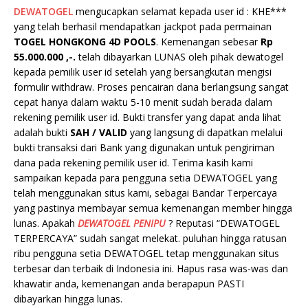
DEWATOGEL
mengucapkan selamat kepada user id : KHE***
yang telah berhasil mendapatkan jackpot pada permainan
TOGEL HONGKONG 4D POOLS
. Kemenangan sebesar
Rp
55.000.000 ,-.
telah dibayarkan LUNAS oleh pihak dewatogel
kepada pemilik user id setelah yang bersangkutan mengisi
formulir withdraw. Proses pencairan dana berlangsung sangat
cepat hanya dalam waktu 5-10 menit sudah berada dalam
rekening pemilik user id. Bukti transfer yang dapat anda lihat
adalah bukti
SAH / VALID
yang langsung di dapatkan melalui
bukti transaksi dari Bank yang digunakan untuk pengiriman
dana pada rekening pemilik user id. Terima kasih kami
sampaikan kepada para pengguna setia DEWATOGEL yang
telah menggunakan situs kami, sebagai Bandar Terpercaya
yang pastinya membayar semua kemenangan member hingga
lunas. Apakah
DEWATOGEL PENIPU
? Reputasi “DEWATOGEL
TERPERCAYA” sudah sangat melekat. puluhan hingga ratusan
ribu pengguna setia DEWATOGEL tetap menggunakan situs
terbesar dan terbaik di Indonesia ini. Hapus rasa was-was dan
khawatir anda, kemenangan anda berapapun PASTI
dibayarkan hingga lunas.