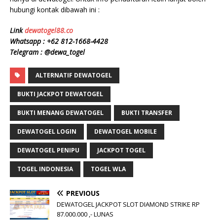
hubungi kontak dibawah ini :
Link
dewatogel88.co
Whatsapp : +62 812-1668-4428
Telegram : @dewa_togel
ALTERNATIF DEWATOGEL
BUKTI JACKPOT DEWATOGEL
BUKTI MENANG DEWATOGEL
BUKTI TRANSFER
DEWATOGEL LOGIN
DEWATOGEL MOBILE
DEWATOGEL PENIPU
JACKPOT TOGEL
TOGEL INDONESIA
TOGEL WLA
PREVIOUS
DEWATOGEL JACKPOT SLOT DIAMOND STRIKE RP
87.000.000 ,- LUNAS