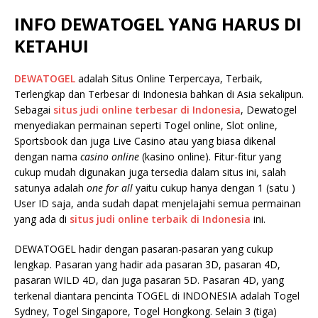
INFO DEWATOGEL YANG HARUS DI
KETAHUI
DEWATOGEL
adalah Situs Online Terpercaya, Terbaik,
Terlengkap dan Terbesar di Indonesia bahkan di Asia sekalipun.
Sebagai
situs judi online terbesar di Indonesia
, Dewatogel
menyediakan permainan seperti Togel online, Slot online,
Sportsbook dan juga Live Casino atau yang biasa dikenal
dengan nama
casino online
(kasino online). Fitur-fitur yang
cukup mudah digunakan juga tersedia dalam situs ini, salah
satunya adalah
one for all
yaitu cukup hanya dengan 1 (satu )
User ID saja, anda sudah dapat menjelajahi semua permainan
yang ada di
situs judi online terbaik di Indonesia
ini.
DEWATOGEL hadir dengan pasaran-pasaran yang cukup
lengkap. Pasaran yang hadir ada pasaran 3D, pasaran 4D,
pasaran WILD 4D, dan juga pasaran 5D. Pasaran 4D, yang
terkenal diantara pencinta TOGEL di INDONESIA adalah Togel
Sydney, Togel Singapore, Togel Hongkong. Selain 3 (tiga)