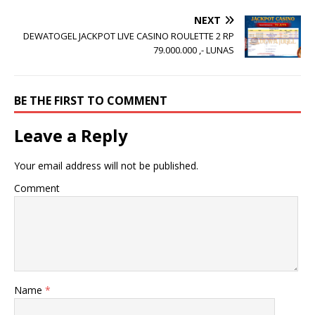
NEXT
DEWATOGEL JACKPOT LIVE CASINO ROULETTE 2 RP
79.000.000 ,- LUNAS
BE THE FIRST TO COMMENT
Leave a Reply
Your email address will not be published.
Comment
Name
*