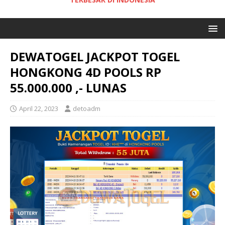
DEWATOGEL JACKPOT TOGEL
HONGKONG 4D POOLS RP
55.000.000 ,- LUNAS
April 22, 2023
detoadm