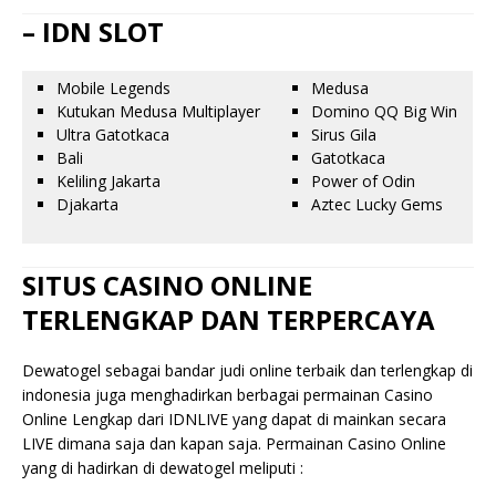
– IDN SLOT
Mobile Legends
Medusa
Kutukan Medusa Multiplayer
Domino QQ Big Win
Ultra Gatotkaca
Sirus Gila
Bali
Gatotkaca
Keliling Jakarta
Power of Odin
Djakarta
Aztec Lucky Gems
SITUS CASINO ONLINE
TERLENGKAP DAN TERPERCAYA
Dewatogel sebagai bandar judi online terbaik dan terlengkap di
indonesia juga menghadirkan berbagai permainan Casino
Online Lengkap dari IDNLIVE yang dapat di mainkan secara
LIVE dimana saja dan kapan saja. Permainan Casino Online
yang di hadirkan di dewatogel meliputi :