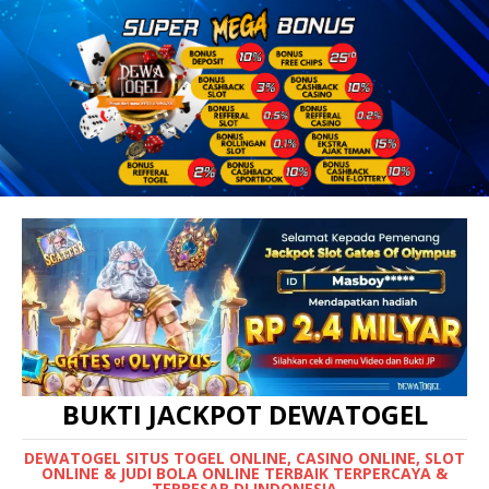
BUKTI JACKPOT DEWATOGEL
DEWATOGEL SITUS TOGEL ONLINE, CASINO ONLINE, SLOT
ONLINE & JUDI BOLA ONLINE TERBAIK TERPERCAYA &
TERBESAR DI INDONESIA