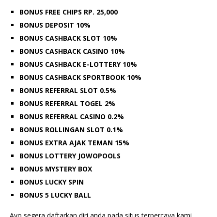
BONUS FREE CHIPS RP. 25,000
BONUS DEPOSIT 10%
BONUS CASHBACK SLOT 10%
BONUS CASHBACK CASINO 10%
BONUS CASHBACK E-LOTTERY 10%
BONUS CASHBACK SPORTBOOK 10%
BONUS REFERRAL SLOT 0.5%
BONUS REFERRAL TOGEL 2%
BONUS REFERRAL CASINO 0.2%
BONUS ROLLINGAN SLOT 0.1%
BONUS EXTRA AJAK TEMAN 15%
BONUS LOTTERY JOWOPOOLS
BONUS MYSTERY BOX
BONUS LUCKY SPIN
BONUS 5 LUCKY BALL
Ayo segera daftarkan diri anda pada situs terpercaya kami