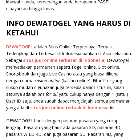
khawatir anda, kemenangan anda berapapun PASTI
dibayarkan hingga lunas.
INFO DEWATOGEL YANG HARUS DI
KETAHUI
DEWATOGEL
adalah Situs Online Terpercaya, Terbaik,
Terlengkap dan Terbesar di Indonesia bahkan di Asia sekalipun.
Sebagai
situs judi online terbesar di Indonesia
, Dewatogel
menyediakan permainan seperti Togel online, Slot online,
Sportsbook dan juga Live Casino atau yang biasa dikenal
dengan nama
casino online
(kasino online). Fitur-fitur yang
cukup mudah digunakan juga tersedia dalam situs ini, salah
satunya adalah
one for all
yaitu cukup hanya dengan 1 (satu )
User ID saja, anda sudah dapat menjelajahi semua permainan
yang ada di
situs judi online terbaik di Indonesia
ini.
DEWATOGEL hadir dengan pasaran-pasaran yang cukup
lengkap. Pasaran yang hadir ada pasaran 3D, pasaran 4D,
pasaran WILD 4D, dan juga pasaran 5D. Pasaran 4D, yang