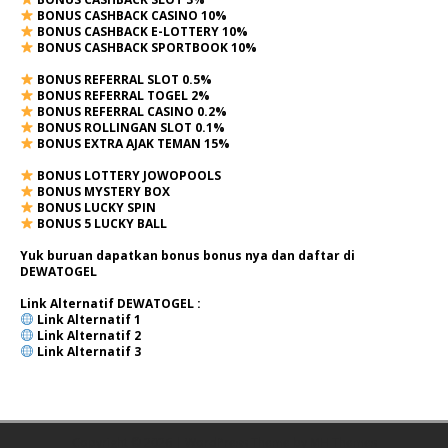
BONUS CASHBACK CASINO 10%
BONUS CASHBACK E-LOTTERY 10%
BONUS CASHBACK SPORTBOOK 10%
BONUS REFERRAL SLOT 0.5%
BONUS REFERRAL TOGEL 2%
BONUS REFERRAL CASINO 0.2%
BONUS ROLLINGAN SLOT 0.1%
BONUS EXTRA AJAK TEMAN 15%
BONUS LOTTERY JOWOPOOLS
BONUS MYSTERY BOX
BONUS LUCKY SPIN
BONUS 5 LUCKY BALL
Yuk buruan dapatkan bonus bonus nya dan daftar di
DEWATOGEL
Link Alternatif
DEWATOGEL
:
Link Alternatif 1
Link Alternatif 2
Link Alternatif 3
Copyright © 2026 | WordPress Theme by
MH Themes