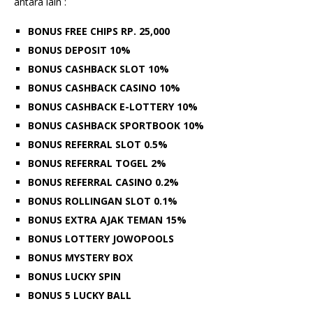
antara lain :
BONUS FREE CHIPS RP. 25,000
BONUS DEPOSIT 10%
BONUS CASHBACK SLOT 10%
BONUS CASHBACK CASINO 10%
BONUS CASHBACK E-LOTTERY 10%
BONUS CASHBACK SPORTBOOK 10%
BONUS REFERRAL SLOT 0.5%
BONUS REFERRAL TOGEL 2%
BONUS REFERRAL CASINO 0.2%
BONUS ROLLINGAN SLOT 0.1%
BONUS EXTRA AJAK TEMAN 15%
BONUS LOTTERY JOWOPOOLS
BONUS MYSTERY BOX
BONUS LUCKY SPIN
BONUS 5 LUCKY BALL