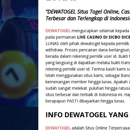
“DEWATOGEL Situs Togel Online, Casi
Terbesar dan Terlengkap di Indonesi
DEWATOGEL
mengucapkan selamat kepada u
pada permainan
LIVE CASINO DI SICBO DICE
LUNAS oleh pihak dewatogel kepada pemilik u
withdraw. Proses pencairan dana berlangsu
berada dalam rekening pemilik user id. Bukti 
yang langsung di dapatkan melalui bukti tra
rekening pemilik user id. Terima kasih ka
telah menggunakan situs kami, sebagai Ba
kemenangan member hingga lunas. Apakah
sudah sangat melekat. puluhan hingga rat
situs terbesar dan terbaik di Indonesia ini
berapapun PASTI dibayarkan hingga lunas.
INFO DEWATOGEL YANG 
DEWATOGEL
adalah Situs Online Terpercaya