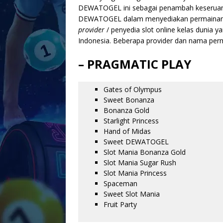
DEWATOGEL ini sebagai penambah keseruan a
DEWATOGEL dalam menyediakan permainan s
provider
/ penyedia slot online kelas dunia 
Indonesia. Beberapa provider dan nama per
– PRAGMATIC PLAY
Gates of Olympus
Sweet Bonanza
Bonanza Gold
Starlight Princess
Hand of Midas
Sweet DEWATOGEL
Slot Mania Bonanza Gold
Slot Mania Sugar Rush
Slot Mania Princess
Spaceman
Sweet Slot Mania
Fruit Party