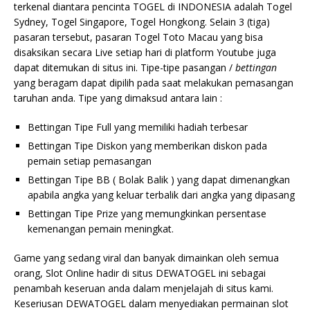
terkenal diantara pencinta TOGEL di INDONESIA adalah Togel
Sydney, Togel Singapore, Togel Hongkong. Selain 3 (tiga)
pasaran tersebut, pasaran Togel Toto Macau yang bisa
disaksikan secara Live setiap hari di platform Youtube juga
dapat ditemukan di situs ini. Tipe-tipe pasangan /
bettingan
yang beragam dapat dipilih pada saat melakukan pemasangan
taruhan anda. Tipe yang dimaksud antara lain :
Bettingan Tipe Full yang memiliki hadiah terbesar
Bettingan Tipe Diskon yang memberikan diskon pada
pemain setiap pemasangan
Bettingan Tipe BB ( Bolak Balik ) yang dapat dimenangkan
apabila angka yang keluar terbalik dari angka yang dipasang
Bettingan Tipe Prize yang memungkinkan persentase
kemenangan pemain meningkat.
Game yang sedang viral dan banyak dimainkan oleh semua
orang, Slot Online hadir di situs DEWATOGEL ini sebagai
penambah keseruan anda dalam menjelajah di situs kami.
Keseriusan DEWATOGEL dalam menyediakan permainan slot