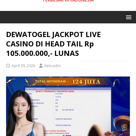
DEWATOGEL JACKPOT LIVE
CASINO DI HEAD TAIL Rp
105.000.000,- LUNAS
April 29, 2026
detoadm