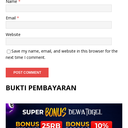
Name
*
Email
*
Website
Save my name, email, and website in this browser for the
next time I comment.
BUKTI PEMBAYARAN