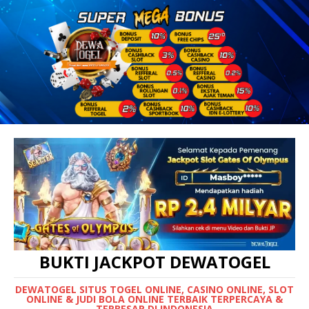
BUKTI JACKPOT DEWATOGEL
DEWATOGEL SITUS TOGEL ONLINE, CASINO ONLINE, SLOT
ONLINE & JUDI BOLA ONLINE TERBAIK TERPERCAYA &
TERBESAR DI INDONESIA