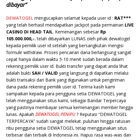
dibayar”
DEWATOGEL
mengucapkan selamat kepada user id :
RAT***
yang telah berhasil mendapatkan jackpot pada permainan
LIVE
CASINO DI HEAD TAIL
. Kemenangan sebesar
Rp
105.000.000,-.
telah dibayarkan LUNAS oleh pihak dewatogel
kepada pemilik user id setelah yang bersangkutan mengisi
formulir withdraw. Proses pencairan dana berlangsung sangat
cepat hanya dalam waktu 5-10 menit sudah berada dalam
rekening pemilik user id. Bukti transfer yang dapat anda lihat
adalah bukti
SAH / VALID
yang langsung di dapatkan melalui
bukti transaksi dari Bank yang digunakan untuk pengiriman
dana pada rekening pemilik user id. Terima kasih kami
sampaikan kepada para pengguna setia DEWATOGEL yang
telah menggunakan situs kami, sebagai Bandar Terpercaya
yang pastinya membayar semua kemenangan member hingga
lunas. Apakah
DEWATOGEL PENIPU
? Reputasi “DEWATOGEL
TERPERCAYA” sudah sangat melekat. puluhan hingga ratusan
ribu pengguna setia DEWATOGEL tetap menggunakan situs
terbesar dan terbaik di Indonesia ini. Hapus rasa was-was dan