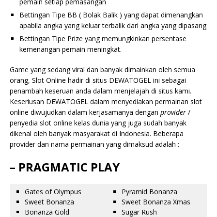
pemain setiap pemasangan
Bettingan Tipe BB ( Bolak Balik ) yang dapat dimenangkan
apabila angka yang keluar terbalik dari angka yang dipasang
Bettingan Tipe Prize yang memungkinkan persentase
kemenangan pemain meningkat.
Game yang sedang viral dan banyak dimainkan oleh semua
orang, Slot Online hadir di situs DEWATOGEL ini sebagai
penambah keseruan anda dalam menjelajah di situs kami.
Keseriusan DEWATOGEL dalam menyediakan permainan slot
online diwujudkan dalam kerjasamanya dengan
provider
/
penyedia slot online kelas dunia yang juga sudah banyak
dikenal oleh banyak masyarakat di Indonesia. Beberapa
provider dan nama permainan yang dimaksud adalah :
– PRAGMATIC PLAY
Gates of Olympus
Pyramid Bonanza
Sweet Bonanza
Sweet Bonanza Xmas
Bonanza Gold
Sugar Rush