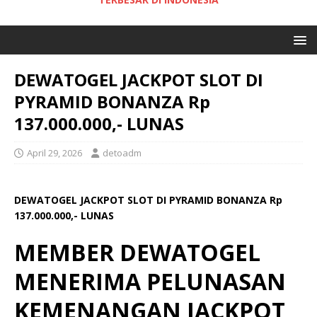
DEWATOGEL JACKPOT SLOT DI
PYRAMID BONANZA Rp
137.000.000,- LUNAS
April 29, 2026
detoadm
DEWATOGEL JACKPOT SLOT DI
PYRAMID BONANZA
Rp
137.000.000,- LUNAS
MEMBER DEWATOGEL
MENERIMA PELUNASAN
KEMENANGAN JACKPOT