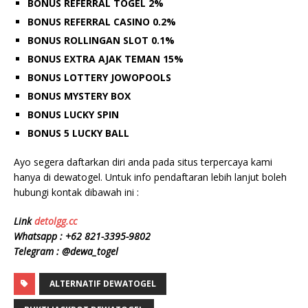
BONUS REFERRAL TOGEL 2%
BONUS REFERRAL CASINO 0.2%
BONUS ROLLINGAN SLOT 0.1%
BONUS EXTRA AJAK TEMAN 15%
BONUS LOTTERY JOWOPOOLS
BONUS MYSTERY BOX
BONUS LUCKY SPIN
BONUS 5 LUCKY BALL
Ayo segera daftarkan diri anda pada situs terpercaya kami
hanya di dewatogel. Untuk info pendaftaran lebih lanjut boleh
hubungi kontak dibawah ini :
Link
detolgg.cc
Whatsapp :
+62 8
21-3395-9802
Telegram : @dewa_togel
ALTERNATIF DEWATOGEL