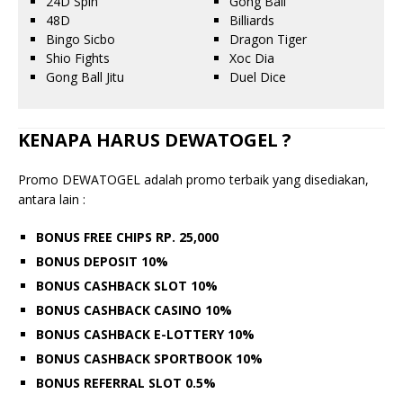
24D Spin
Gong Ball
48D
Billiards
Bingo Sicbo
Dragon Tiger
Shio Fights
Xoc Dia
Gong Ball Jitu
Duel Dice
KENAPA HARUS DEWATOGEL ?
Promo DEWATOGEL adalah promo terbaik yang disediakan,
antara lain :
BONUS FREE CHIPS RP. 25,000
BONUS DEPOSIT 10%
BONUS CASHBACK SLOT 10%
BONUS CASHBACK CASINO 10%
BONUS CASHBACK E-LOTTERY 10%
BONUS CASHBACK SPORTBOOK 10%
BONUS REFERRAL SLOT 0.5%