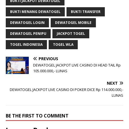
BUKTI JACKPOT DEWATOGEL
BUKTI MENANG DEWATOGEL
BUKTI TRANSFER
DEWATOGEL LOGIN
DEWATOGEL MOBILE
DEWATOGEL PENIPU
JACKPOT TOGEL
TOGEL INDONESIA
TOGEL WLA
PREVIOUS
DEWATOGEL JACKPOT LIVE CASINO DI HEAD TAIL Rp
105.000.000,- LUNAS
NEXT
DEWATOGEL JACKPOT LIVE CASINO DI POKER DICE Rp 114.000.000,-
LUNAS
BE THE FIRST TO COMMENT