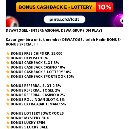
DEWATOGEL - INTERNASIONAL DEWA GRUP (IDN PLAY)
Kabar gembira untuk member DEWATOGEL telah Hadir
BONUS-
BONUS SPECIAL
!!!
BONUS FREE CHIPS RP. 25,000
BONUS DEPOSIT 10%
BONUS CASHBACK SLOT 3%
BONUS CASHBACK CASINO 10%
BONUS CASHBACK E-LOTTERY 10%
BONUS CASHBACK SPORTBOOK 10%
BONUS REFERRAL SLOT 0.5%
BONUS REFERRAL TOGEL 2%
BONUS REFERRAL CASINO 0.2%
BONUS ROLLINGAN SLOT 0.1%
BONUS EXTRA AJAK TEMAN 15%
BONUS LOTTERY JOWOPOOLS
BONUS MYSTERY BOX
BONUS LUCKY SPIN
BONUS 5 LUCKY BALL