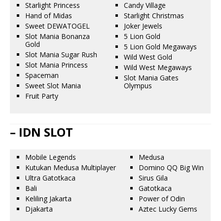
Starlight Princess
Candy Village
Hand of Midas
Starlight Christmas
Sweet DEWATOGEL
Joker Jewels
Slot Mania Bonanza
5 Lion Gold
Gold
5 Lion Gold Megaways
Slot Mania Sugar Rush
Wild West Gold
Slot Mania Princess
Wild West Megaways
Spaceman
Slot Mania Gates
Sweet Slot Mania
Olympus
Fruit Party
– IDN SLOT
Mobile Legends
Medusa
Kutukan Medusa Multiplayer
Domino QQ Big Win
Ultra Gatotkaca
Sirus Gila
Bali
Gatotkaca
Keliling Jakarta
Power of Odin
Djakarta
Aztec Lucky Gems