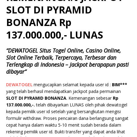
SLOT DI PYRAMID
BONANZA Rp
137.000.000,- LUNAS
“DEWATOGEL Situs Togel Online, Casino Online,
Slot Online Terbaik, Terpercaya, Terbesar dan
Terlengkap di Indonesia – Jackpot berapapun pasti
dibayar”
DEWATOGEL
mengucapkan selamat kepada user id :
BIM***
yang telah berhasil mendapatkan jackpot pada permainan
SLOT DI PYRAMID BONANZA
. Kemenangan sebesar
Rp
137.000.000,-.
telah dibayarkan LUNAS oleh pihak dewatogel
kepada pemilik user id setelah yang bersangkutan mengisi
formulir withdraw. Proses pencairan dana berlangsung sangat
cepat hanya dalam waktu 5-10 menit sudah berada dalam
rekening pemilik user id. Bukti transfer yang dapat anda lihat