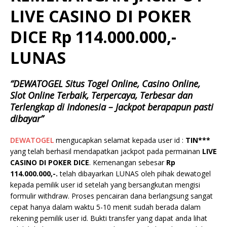
LIVE CASINO DI POKER
DICE Rp 114.000.000,-
LUNAS
“DEWATOGEL Situs Togel Online, Casino Online,
Slot Online Terbaik, Terpercaya, Terbesar dan
Terlengkap di Indonesia – Jackpot berapapun pasti
dibayar”
DEWATOGEL
mengucapkan selamat kepada user id :
TIN***
yang telah berhasil mendapatkan jackpot pada permainan
LIVE
CASINO DI POKER DICE
. Kemenangan sebesar
Rp
114.000.000,-.
telah dibayarkan LUNAS oleh pihak dewatogel
kepada pemilik user id setelah yang bersangkutan mengisi
formulir withdraw. Proses pencairan dana berlangsung sangat
cepat hanya dalam waktu 5-10 menit sudah berada dalam
rekening pemilik user id. Bukti transfer yang dapat anda lihat