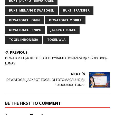
BUKTI JACKPOT DEWATOGEL
BUKTI MENANG DEWATOGEL
BUKTI TRANSFER
DEWATOGEL LOGIN
DEWATOGEL MOBILE
DEWATOGEL PENIPU
JACKPOT TOGEL
TOGEL INDONESIA
TOGEL WLA
PREVIOUS
DEWATOGEL JACKPOT SLOT DI PYRAMID BONANZA Rp 137.000.000,-
LUNAS
NEXT
DEWATOGEL JACKPOT TOGEL DI TOTOMACAU 4D Rp
103.000.000,- LUNAS
BE THE FIRST TO COMMENT