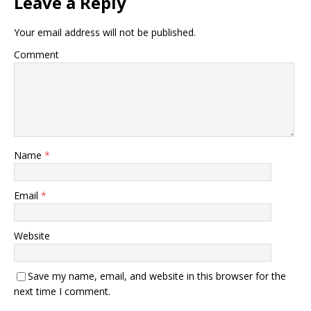
Leave a Reply
Your email address will not be published.
Comment
Name
*
Email
*
Website
Save my name, email, and website in this browser for the
next time I comment.