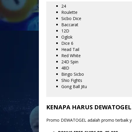
24
Roulette
Sicbo Dice
Baccarat
12D
Oglok
Dice 6
Head Tail
Red White
24D Spin
48D
Bingo Sicbo
Shio Fights
Gong Ball Jitu
KENAPA HARUS DEWATOGEL
Promo DEWATOGEL adalah promo terbaik yang