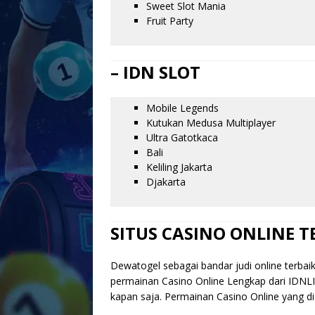
Sweet Slot Mania
Fruit Party
– IDN SLOT
Mobile Legends
Kutukan Medusa Multiplayer
Ultra Gatotkaca
Bali
Keliling Jakarta
Djakarta
SITUS CASINO ONLINE 
Dewatogel sebagai bandar judi online terbai
permainan Casino Online Lengkap dari IDNLI
kapan saja. Permainan Casino Online yang di 