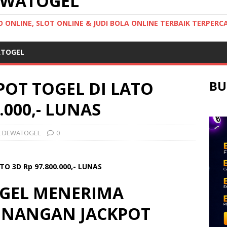
EWATOGEL
 ONLINE, SLOT ONLINE & JUDI BOLA ONLINE TERBAIK TERPERCA
ATOGEL
OT TOGEL DI LATO
BU
.000,- LUNAS
ot DEWATOGEL
0
 3D Rp 97.800.000,- LUNAS
GEL MENERIMA
ENANGAN JACKPOT