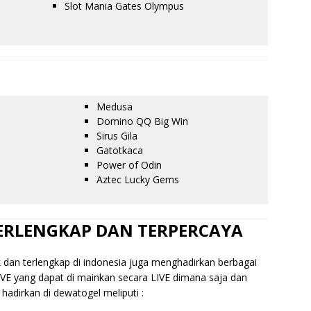
Slot Mania Gates Olympus
Medusa
Domino QQ Big Win
Sirus Gila
Gatotkaca
Power of Odin
Aztec Lucky Gems
TERLENGKAP DAN TERPERCAYA
k dan terlengkap di indonesia juga menghadirkan berbagai
VE yang dapat di mainkan secara LIVE dimana saja dan
hadirkan di dewatogel meliputi :