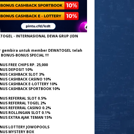
TOGEL - INTERNASIONAL DEWA GRUP (IDN
r gembira untuk member DEWATOGEL telah
r
BONUS-BONUS SPECIAL
!!!
US FREE CHIPS RP. 25,000
NUS DEPOSIT 10%
NUS CASHBACK SLOT 3%
NUS CASHBACK CASINO 10%
NUS CASHBACK E-LOTTERY 10%
NUS CASHBACK SPORTBOOK 10%
NUS REFERRAL SLOT 0.5%
NUS REFERRAL TOGEL 2%
NUS REFERRAL CASINO 0.2%
NUS ROLLINGAN SLOT 0.1%
NUS EXTRA AJAK TEMAN 15%
NUS LOTTERY JOWOPOOLS
NUS MYSTERY BOX