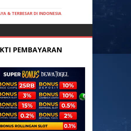
YA & TERBESAR DI INDONESIA
KTI PEMBAYARAN