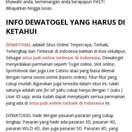
khawatir anda, kemenangan anda berapapun PASTI
dibayarkan hingga lunas.
INFO DEWATOGEL YANG HARUS DI
KETAHUI
DEWATOGEL
adalah Situs Online Terpercaya, Terbaik,
Terlengkap dan Terbesar di Indonesia bahkan di Asia sekalipun.
Sebagai
situs jud
i
online terbesar di Indonesia
, Dewatogel
menyediakan permainan seperti Togel online, Slot online,
Sportsbook dan juga Live Casino atau yang biasa dikenal
dengan nama
casino online
(kasino online). Fitur-fitur yang
cukup mudah digunakan juga tersedia dalam situs ini, salah
satunya adalah
one for all
yaitu cukup hanya dengan 1 (satu )
User ID saja, anda sudah dapat menjelajahi semua permainan
yang ada di
situs judi online terbaik di Indonesia
ini.
DEWATOGEL hadir dengan pasaran-pasaran yang cukup
lengkap. Pasaran yang hadir ada pasaran 3D, pasaran 4D,
pasaran WILD 4D, dan juga pasaran 5D. Pasaran 4D, yang