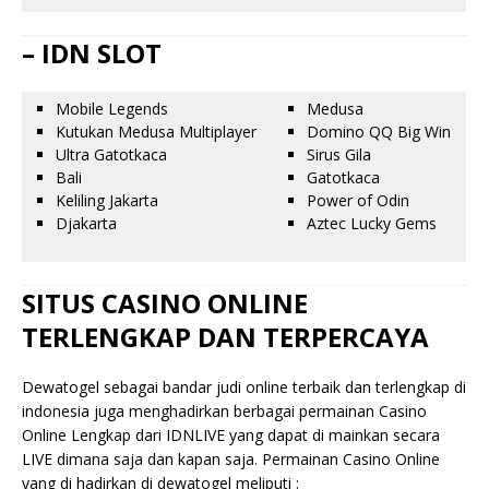
– IDN SLOT
Mobile Legends
Medusa
Kutukan Medusa Multiplayer
Domino QQ Big Win
Ultra Gatotkaca
Sirus Gila
Bali
Gatotkaca
Keliling Jakarta
Power of Odin
Djakarta
Aztec Lucky Gems
SITUS CASINO ONLINE
TERLENGKAP DAN TERPERCAYA
Dewatogel sebagai bandar judi online terbaik dan terlengkap di
indonesia juga menghadirkan berbagai permainan Casino
Online Lengkap dari IDNLIVE yang dapat di mainkan secara
LIVE dimana saja dan kapan saja. Permainan Casino Online
yang di hadirkan di dewatogel meliputi :