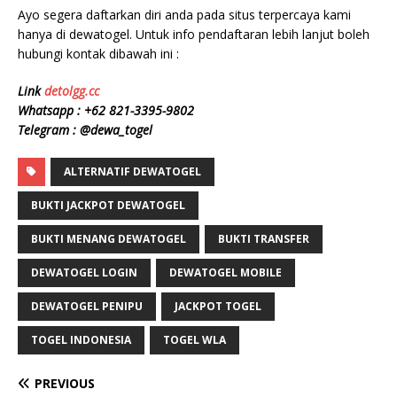
Ayo segera daftarkan diri anda pada situs terpercaya kami
hanya di dewatogel. Untuk info pendaftaran lebih lanjut boleh
hubungi kontak dibawah ini :
Link
detolgg.cc
Whatsapp :
+62 8
21-3395-9802
Telegram : @dewa_togel
ALTERNATIF DEWATOGEL
BUKTI JACKPOT DEWATOGEL
BUKTI MENANG DEWATOGEL
BUKTI TRANSFER
DEWATOGEL LOGIN
DEWATOGEL MOBILE
DEWATOGEL PENIPU
JACKPOT TOGEL
TOGEL INDONESIA
TOGEL WLA
PREVIOUS