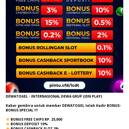
DEWATOGEL - INTERNASIONAL DEWA GRUP (IDN PLAY)
Kabar gembira untuk member DEWATOGEL telah Hadir
BONUS-
BONUS SPECIAL
!!!
BONUS FREE CHIPS RP. 25,000
BONUS DEPOSIT 10%
BONUS CASHBACK SLOT 3%