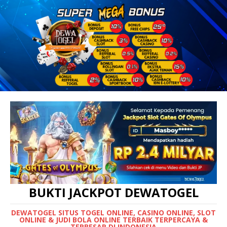
BUKTI JACKPOT DEWATOGEL
DEWATOGEL SITUS TOGEL ONLINE, CASINO ONLINE, SLOT
ONLINE & JUDI BOLA ONLINE TERBAIK TERPERCAYA &
TERBESAR DI INDONESIA