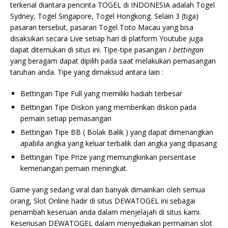
terkenal diantara pencinta TOGEL di INDONESIA adalah Togel
Sydney, Togel Singapore, Togel Hongkong. Selain 3 (tiga)
pasaran tersebut, pasaran Togel Toto Macau yang bisa
disaksikan secara Live setiap hari di platform Youtube juga
dapat ditemukan di situs ini. Tipe-tipe pasangan /
bettingan
yang beragam dapat dipilih pada saat melakukan pemasangan
taruhan anda. Tipe yang dimaksud antara lain :
Bettingan Tipe Full yang memiliki hadiah terbesar
Bettingan Tipe Diskon yang memberikan diskon pada
pemain setiap pemasangan
Bettingan Tipe BB ( Bolak Balik ) yang dapat dimenangkan
apabila angka yang keluar terbalik dari angka yang dipasang
Bettingan Tipe Prize yang memungkinkan persentase
kemenangan pemain meningkat.
Game yang sedang viral dan banyak dimainkan oleh semua
orang, Slot Online hadir di situs DEWATOGEL ini sebagai
penambah keseruan anda dalam menjelajah di situs kami.
Keseriusan DEWATOGEL dalam menyediakan permainan slot