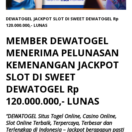
DEWATOGEL JACKPOT SLOT DI SWEET DEWATOGEL Rp
120.000.000,- LUNAS
MEMBER DEWATOGEL
MENERIMA PELUNASAN
KEMENANGAN JACKPOT
SLOT DI SWEET
DEWATOGEL Rp
120.000.000,- LUNAS
“DEWATOGEL Situs Togel Online, Casino Online,
Slot Online Terbaik, Terpercaya, Terbesar dan
Terlengkap di Indonesia – Jackpot berapapun pasti