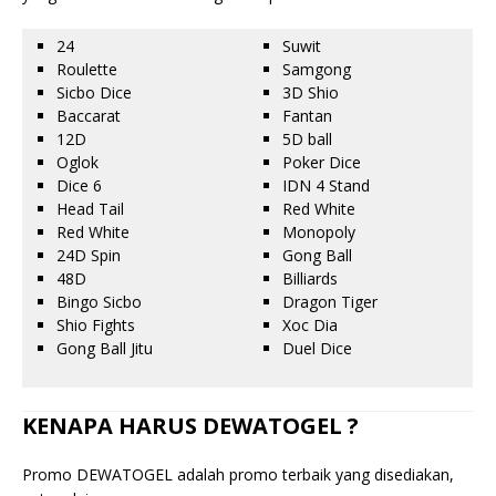
24
Suwit
Roulette
Samgong
Sicbo Dice
3D Shio
Baccarat
Fantan
12D
5D ball
Oglok
Poker Dice
Dice 6
IDN 4 Stand
Head Tail
Red White
Red White
Monopoly
24D Spin
Gong Ball
48D
Billiards
Bingo Sicbo
Dragon Tiger
Shio Fights
Xoc Dia
Gong Ball Jitu
Duel Dice
KENAPA HARUS DEWATOGEL ?
Promo DEWATOGEL adalah promo terbaik yang disediakan,