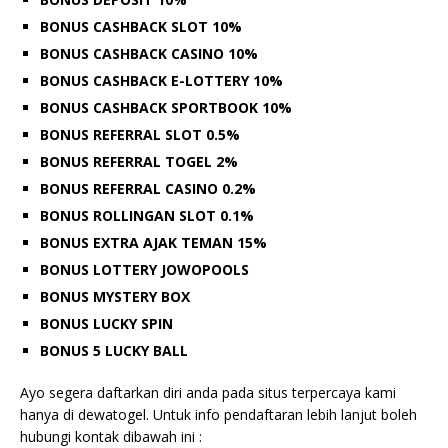
BONUS CASHBACK SLOT 10%
BONUS CASHBACK CASINO 10%
BONUS CASHBACK E-LOTTERY 10%
BONUS CASHBACK SPORTBOOK 10%
BONUS REFERRAL SLOT 0.5%
BONUS REFERRAL TOGEL 2%
BONUS REFERRAL CASINO 0.2%
BONUS ROLLINGAN SLOT 0.1%
BONUS EXTRA AJAK TEMAN 15%
BONUS LOTTERY JOWOPOOLS
BONUS MYSTERY BOX
BONUS LUCKY SPIN
BONUS 5 LUCKY BALL
Ayo segera daftarkan diri anda pada situs terpercaya kami
hanya di dewatogel. Untuk info pendaftaran lebih lanjut boleh
hubungi kontak dibawah ini :