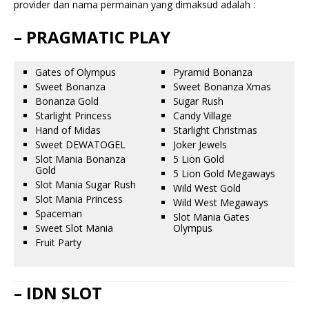
provider dan nama permainan yang dimaksud adalah :
– PRAGMATIC PLAY
Gates of Olympus
Pyramid Bonanza
Sweet Bonanza
Sweet Bonanza Xmas
Bonanza Gold
Sugar Rush
Starlight Princess
Candy Village
Hand of Midas
Starlight Christmas
Sweet DEWATOGEL
Joker Jewels
Slot Mania Bonanza
5 Lion Gold
Gold
5 Lion Gold Megaways
Slot Mania Sugar Rush
Wild West Gold
Slot Mania Princess
Wild West Megaways
Spaceman
Slot Mania Gates
Sweet Slot Mania
Olympus
Fruit Party
– IDN SLOT