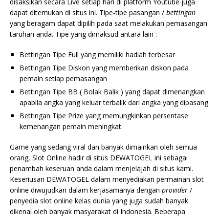
disaksikan secara Live setiap hari di platform Youtube juga
dapat ditemukan di situs ini. Tipe-tipe pasangan /
bettingan
yang beragam dapat dipilih pada saat melakukan pemasangan
taruhan anda. Tipe yang dimaksud antara lain :
Bettingan Tipe Full yang memiliki hadiah terbesar
Bettingan Tipe Diskon yang memberikan diskon pada
pemain setiap pemasangan
Bettingan Tipe BB ( Bolak Balik ) yang dapat dimenangkan
apabila angka yang keluar terbalik dari angka yang dipasang
Bettingan Tipe Prize yang memungkinkan persentase
kemenangan pemain meningkat.
Game yang sedang viral dan banyak dimainkan oleh semua
orang, Slot Online hadir di situs DEWATOGEL ini sebagai
penambah keseruan anda dalam menjelajah di situs kami.
Keseriusan DEWATOGEL dalam menyediakan permainan slot
online diwujudkan dalam kerjasamanya dengan
provider
/
penyedia slot online kelas dunia yang juga sudah banyak
dikenal oleh banyak masyarakat di Indonesia. Beberapa