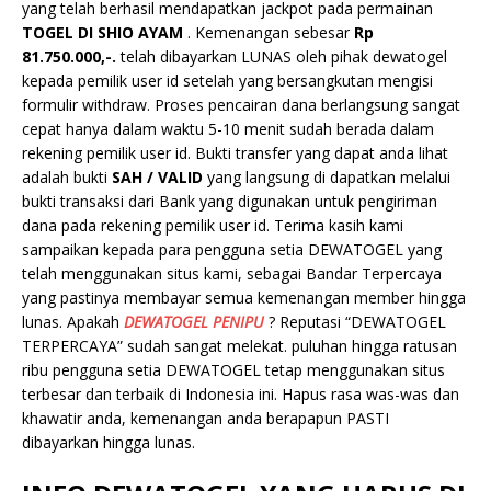
yang telah berhasil mendapatkan jackpot pada permainan
TOGEL DI SHIO AYAM
. Kemenangan sebesar
Rp
81.750.000,-.
telah dibayarkan LUNAS oleh pihak dewatogel
kepada pemilik user id setelah yang bersangkutan mengisi
formulir withdraw. Proses pencairan dana berlangsung sangat
cepat hanya dalam waktu 5-10 menit sudah berada dalam
rekening pemilik user id. Bukti transfer yang dapat anda lihat
adalah bukti
SAH / VALID
yang langsung di dapatkan melalui
bukti transaksi dari Bank yang digunakan untuk pengiriman
dana pada rekening pemilik user id. Terima kasih kami
sampaikan kepada para pengguna setia DEWATOGEL yang
telah menggunakan situs kami, sebagai Bandar Terpercaya
yang pastinya membayar semua kemenangan member hingga
lunas. Apakah
DEWATOGEL PENIPU
? Reputasi “DEWATOGEL
TERPERCAYA” sudah sangat melekat. puluhan hingga ratusan
ribu pengguna setia DEWATOGEL tetap menggunakan situs
terbesar dan terbaik di Indonesia ini. Hapus rasa was-was dan
khawatir anda, kemenangan anda berapapun PASTI
dibayarkan hingga lunas.