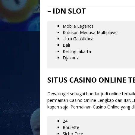
– IDN SLOT
Mobile Legends
Kutukan Medusa Multiplayer
Ultra Gatotkaca
Bali
Keliling Jakarta
Djakarta
SITUS CASINO ONLINE 
Dewatogel sebagai bandar judi online terbai
permainan Casino Online Lengkap dari IDNLI
kapan saja. Permainan Casino Online yang di 
24
Roulette
Sicbo Dice