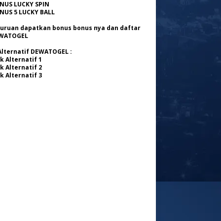
NUS LUCKY SPIN
NUS 5 LUCKY BALL
uruan dapatkan bonus bonus nya dan daftar
EWATOGEL
Alternatif
DEWATOGEL
:
k Alternatif 1
k Alternatif 2
k Alternatif 3