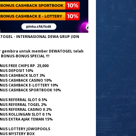
TOGEL - INTERNASIONAL DEWA GRUP (IDN
r gembira untuk member DEWATOGEL telah
r
BONUS-BONUS SPECIAL
!!!
US FREE CHIPS RP. 25,000
NUS DEPOSIT 10%
NUS CASHBACK SLOT 3%
NUS CASHBACK CASINO 10%
NUS CASHBACK E-LOTTERY 10%
NUS CASHBACK SPORTBOOK 10%
NUS REFERRAL SLOT 0.5%
NUS REFERRAL TOGEL 2%
NUS REFERRAL CASINO 0.2%
NUS ROLLINGAN SLOT 0.1%
NUS EXTRA AJAK TEMAN 15%
NUS LOTTERY JOWOPOOLS
NUS MYSTERY BOX