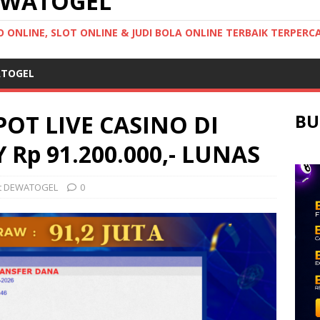
EWATOGEL
 ONLINE, SLOT ONLINE & JUDI BOLA ONLINE TERBAIK TERPERCA
ATOGEL
OT LIVE CASINO DI
BU
 Rp 91.200.000,- LUNAS
ot DEWATOGEL
0