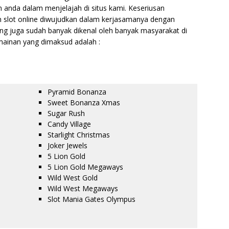
nda dalam menjelajah di situs kami. Keseriusan
lot online diwujudkan dalam kerjasamanya dengan
yang juga sudah banyak dikenal oleh banyak masyarakat di
mainan yang dimaksud adalah :
Pyramid Bonanza
Sweet Bonanza Xmas
Sugar Rush
Candy Village
Starlight Christmas
Joker Jewels
5 Lion Gold
5 Lion Gold Megaways
Wild West Gold
Wild West Megaways
Slot Mania Gates Olympus