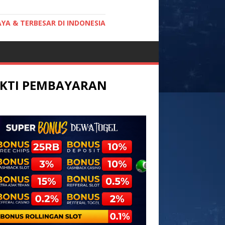
YA & TERBESAR DI INDONESIA
KTI PEMBAYARAN