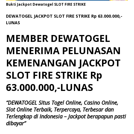
Bukti Jackpot Dewatogel SLOT FIRE STRIKE
DEWATOGEL JACKPOT SLOT FIRE STRIKE Rp 63.000.000,-
LUNAS
MEMBER DEWATOGEL
MENERIMA PELUNASAN
KEMENANGAN JACKPOT
SLOT FIRE STRIKE Rp
63.000.000,-LUNAS
“DEWATOGEL Situs Togel Online, Casino Online,
Slot Online Terbaik, Terpercaya, Terbesar dan
Terlengkap di Indonesia – Jackpot berapapun pasti
dibayar”