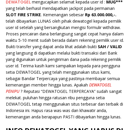
DEWATOGEL
mengucapkan selamat kepada user id :
MUG***
yang telah berhasil mendapatkan jackpot pada permainan
SLOT FIRE STRIKE
. Kemenangan sebesar
Rp 63.000.000,-.
telah dibayarkan LUNAS oleh pihak dewatogel kepada pemilik
user id setelah yang bersangkutan mengisi formulir withdraw.
Proses pencairan dana berlangsung sangat cepat hanya dalam
waktu 5-10 menit sudah berada dalam rekening pemilik user id.
Bukti transfer yang dapat anda lihat adalah bukti
SAH / VALID
yang langsung di dapatkan melalui bukti transaksi dari Bank
yang digunakan untuk pengiriman dana pada rekening pemilik
user id. Terima kasih kami sampaikan kepada para pengguna
setia DEWATOGEL yang telah menggunakan situs kami,
sebagai Bandar Terpercaya yang pastinya membayar semua
kemenangan member hingga lunas. Apakah
DEWATOGEL
PENIPU
? Reputasi “DEWATOGEL TERPERCAYA” sudah sangat
melekat. puluhan hingga ratusan ribu pengguna setia
DEWATOGEL tetap menggunakan situs terbesar dan terbaik di
Indonesia ini. Hapus rasa was-was dan khawatir anda,
kemenangan anda berapapun PASTI dibayarkan hingga lunas.