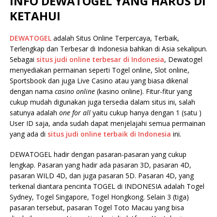
INFO DEWATOGEL YANG HARUS DI
KETAHUI
DEWATOGEL
adalah Situs Online Terpercaya, Terbaik,
Terlengkap dan Terbesar di Indonesia bahkan di Asia sekalipun.
Sebagai
situs judi online terbesar di Indonesia
, Dewatogel
menyediakan permainan seperti Togel online, Slot online,
Sportsbook dan juga Live Casino atau yang biasa dikenal
dengan nama
casino online
(kasino online). Fitur-fitur yang
cukup mudah digunakan juga tersedia dalam situs ini, salah
satunya adalah
one for all
yaitu cukup hanya dengan 1 (satu )
User ID saja, anda sudah dapat menjelajahi semua permainan
yang ada di
situs judi online terbaik di Indonesia
ini.
DEWATOGEL hadir dengan pasaran-pasaran yang cukup
lengkap. Pasaran yang hadir ada pasaran 3D, pasaran 4D,
pasaran WILD 4D, dan juga pasaran 5D. Pasaran 4D, yang
terkenal diantara pencinta TOGEL di INDONESIA adalah Togel
Sydney, Togel Singapore, Togel Hongkong. Selain 3 (tiga)
pasaran tersebut, pasaran Togel Toto Macau yang bisa