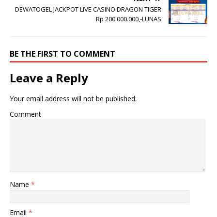
DEWATOGEL JACKPOT LIVE CASINO DRAGON TIGER
Rp 200.000.000,-LUNAS
BE THE FIRST TO COMMENT
Leave a Reply
Your email address will not be published.
Comment
Name
*
Email
*