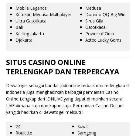
Mobile Legends
Medusa
Kutukan Medusa Multiplayer
Domino QQ Big Win
Ultra Gatotkaca
Sirus Gila
Bali
Gatotkaca
Keliling Jakarta
Power of Odin
Djakarta
Aztec Lucky Gems
SITUS CASINO ONLINE
TERLENGKAP DAN TERPERCAYA
Dewatogel sebagai bandar judi online terbaik dan terlengkap di
indonesia juga menghadirkan berbagai permainan Casino
Online Lengkap dari IDNLIVE yang dapat di mainkan secara
LIVE dimana saja dan kapan saja. Permainan Casino Online
yang di hadirkan di dewatogel meliputi :
24
Suwit
Roulette
Samgong