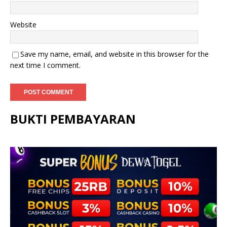
Website
Save my name, email, and website in this browser for the
next time I comment.
BUKTI PEMBAYARAN