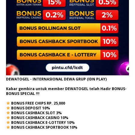
DEWATOGEL - INTERNASIONAL DEWA GRUP (IDN PLAY)
Kabar gembira untuk member DEWATOGEL telah Hadir
BONUS-
BONUS SPECIAL
!!!
BONUS FREE CHIPS RP. 25,000
BONUS DEPOSIT 10%
BONUS CASHBACK SLOT 3%
BONUS CASHBACK CASINO 10%
BONUS CASHBACK E-LOTTERY 10%
BONUS CASHBACK SPORTBOOK 10%