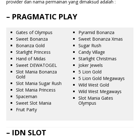
provider dan nama permainan yang dimaksud adalah :
– PRAGMATIC PLAY
Gates of Olympus
Pyramid Bonanza
Sweet Bonanza
Sweet Bonanza Xmas
Bonanza Gold
Sugar Rush
Starlight Princess
Candy Village
Hand of Midas
Starlight Christmas
Sweet DEWATOGEL
Joker Jewels
Slot Mania Bonanza
5 Lion Gold
Gold
5 Lion Gold Megaways
Slot Mania Sugar Rush
Wild West Gold
Slot Mania Princess
Wild West Megaways
Spaceman
Slot Mania Gates
Sweet Slot Mania
Olympus
Fruit Party
– IDN SLOT