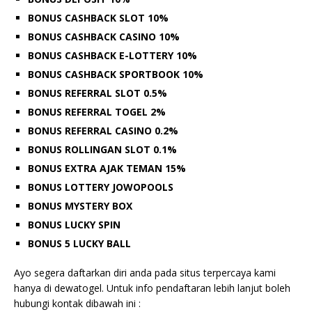
BONUS CASHBACK SLOT 10%
BONUS CASHBACK CASINO 10%
BONUS CASHBACK E-LOTTERY 10%
BONUS CASHBACK SPORTBOOK 10%
BONUS REFERRAL SLOT 0.5%
BONUS REFERRAL TOGEL 2%
BONUS REFERRAL CASINO 0.2%
BONUS ROLLINGAN SLOT 0.1%
BONUS EXTRA AJAK TEMAN 15%
BONUS LOTTERY JOWOPOOLS
BONUS MYSTERY BOX
BONUS LUCKY SPIN
BONUS 5 LUCKY BALL
Ayo segera daftarkan diri anda pada situs terpercaya kami
hanya di dewatogel. Untuk info pendaftaran lebih lanjut boleh
hubungi kontak dibawah ini :