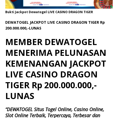
Bukti Jackpot Dewatogel LIVE CASINO DRAGON TIGER
DEWATOGEL JACKPOT LIVE CASINO DRAGON TIGER Rp
200.000.000,-LUNAS
MEMBER DEWATOGEL
MENERIMA PELUNASAN
KEMENANGAN JACKPOT
LIVE CASINO DRAGON
TIGER Rp 200.000.000,-
LUNAS
“DEWATOGEL Situs Togel Online, Casino Online,
Slot Online Terbaik, Terpercaya, Terbesar dan