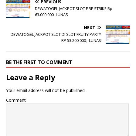
PREVIOUS
DEWATOGEL JACKPOT SLOT FIRE STRIKE Rp
63.000.000,-LUNAS
NEXT
DEWATOGEL JACKPOT SLOT DI SLOT FRUITY PARTY
RP 53.200.000,- LUNAS
BE THE FIRST TO COMMENT
Leave a Reply
Your email address will not be published.
Comment