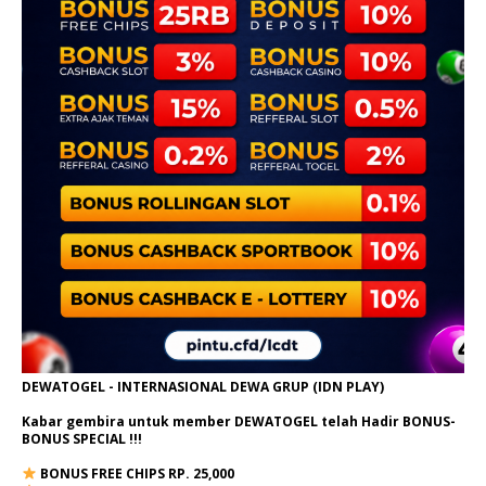
DEWATOGEL - INTERNASIONAL DEWA GRUP (IDN PLAY)
Kabar gembira untuk member DEWATOGEL telah Hadir
BONUS-
BONUS SPECIAL
!!!
BONUS FREE CHIPS RP. 25,000