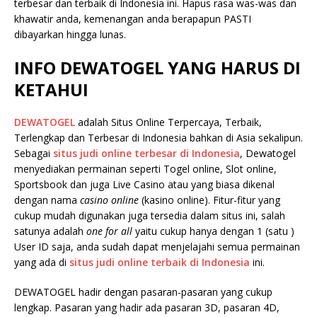
terbesar dan terbaik di Indonesia ini. Hapus rasa was-was dan
khawatir anda, kemenangan anda berapapun PASTI
dibayarkan hingga lunas.
INFO DEWATOGEL YANG HARUS DI
KETAHUI
DEWATOGEL
adalah Situs Online Terpercaya, Terbaik,
Terlengkap dan Terbesar di Indonesia bahkan di Asia sekalipun.
Sebagai
situs judi online terbesar di Indonesia
, Dewatogel
menyediakan permainan seperti Togel online, Slot online,
Sportsbook dan juga Live Casino atau yang biasa dikenal
dengan nama
casino online
(kasino online). Fitur-fitur yang
cukup mudah digunakan juga tersedia dalam situs ini, salah
satunya adalah
one for all
yaitu cukup hanya dengan 1 (satu )
User ID saja, anda sudah dapat menjelajahi semua permainan
yang ada di
situs judi online terbaik di Indonesia
ini.
DEWATOGEL hadir dengan pasaran-pasaran yang cukup
lengkap. Pasaran yang hadir ada pasaran 3D, pasaran 4D,