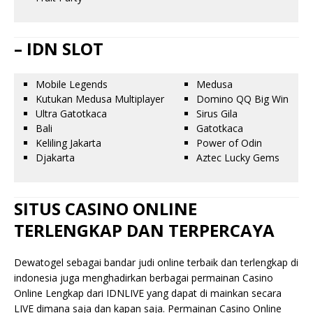
– IDN SLOT
Mobile Legends
Medusa
Kutukan Medusa Multiplayer
Domino QQ Big Win
Ultra Gatotkaca
Sirus Gila
Bali
Gatotkaca
Keliling Jakarta
Power of Odin
Djakarta
Aztec Lucky Gems
SITUS CASINO ONLINE
TERLENGKAP DAN TERPERCAYA
Dewatogel sebagai bandar judi online terbaik dan terlengkap di
indonesia juga menghadirkan berbagai permainan Casino
Online Lengkap dari IDNLIVE yang dapat di mainkan secara
LIVE dimana saja dan kapan saja. Permainan Casino Online