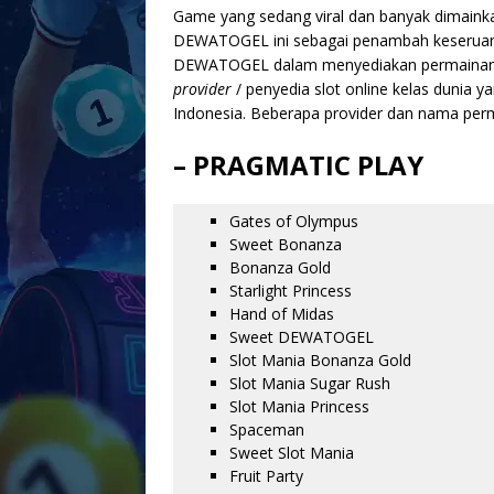
Game yang sedang viral dan banyak dimainkan
DEWATOGEL ini sebagai penambah keseruan a
DEWATOGEL dalam menyediakan permainan s
provider
/ penyedia slot online kelas dunia 
Indonesia. Beberapa provider dan nama per
– PRAGMATIC PLAY
Gates of Olympus
Sweet Bonanza
Bonanza Gold
Starlight Princess
Hand of Midas
Sweet DEWATOGEL
Slot Mania Bonanza Gold
Slot Mania Sugar Rush
Slot Mania Princess
Spaceman
Sweet Slot Mania
Fruit Party