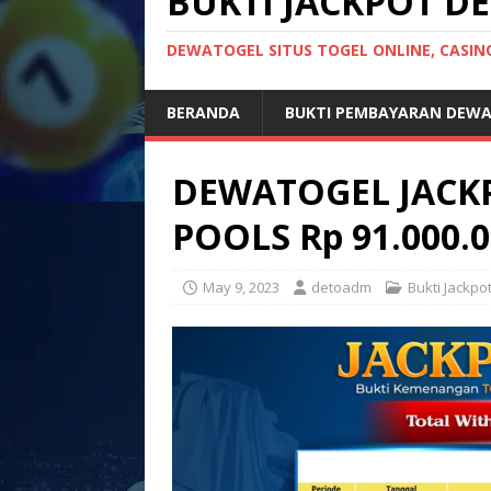
BUKTI JACKPOT D
DEWATOGEL SITUS TOGEL ONLINE, CASINO
BERANDA
BUKTI PEMBAYARAN DEW
DEWATOGEL JACKP
POOLS Rp 91.000.0
May 9, 2023
detoadm
Bukti Jackp