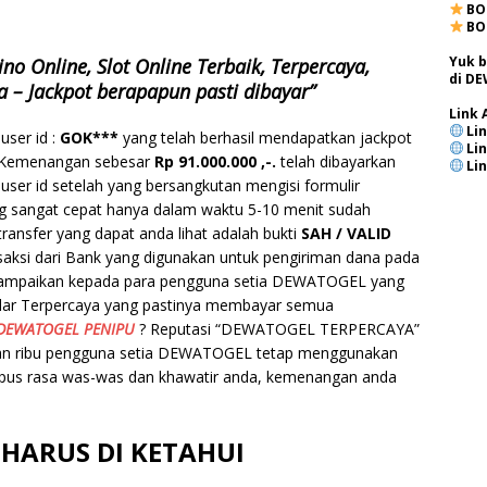
BO
BO
Yuk b
no Online, Slot Online Terbaik, Terpercaya,
di D
a – Jackpot berapapun pasti dibayar”
Link 
Lin
ser id :
GOK***
yang telah berhasil mendapatkan jackpot
Lin
 Kemenangan sebesar
Rp
91.000.000
,-.
telah dibayarkan
Lin
ser id setelah yang bersangkutan mengisi formulir
ng sangat cepat hanya dalam waktu 5-10 menit sudah
transfer yang dapat anda lihat adalah bukti
SAH / VALID
nsaksi dari Bank yang digunakan untuk pengiriman dana pada
mi sampaikan kepada para pengguna setia DEWATOGEL yang
ndar Terpercaya yang pastinya membayar semua
DEWATOGEL PENIPU
? Reputasi “DEWATOGEL TERPERCAYA”
usan ribu pengguna setia DEWATOGEL tetap menggunakan
. Hapus rasa was-was dan khawatir anda, kemenangan anda
HARUS DI KETAHUI