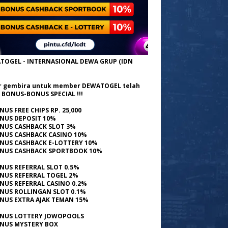
TOGEL - INTERNASIONAL DEWA GRUP (IDN
r gembira untuk member DEWATOGEL telah
r
BONUS-BONUS SPECIAL
!!!
US FREE CHIPS RP. 25,000
NUS DEPOSIT 10%
NUS CASHBACK SLOT 3%
NUS CASHBACK CASINO 10%
NUS CASHBACK E-LOTTERY 10%
NUS CASHBACK SPORTBOOK 10%
NUS REFERRAL SLOT 0.5%
NUS REFERRAL TOGEL 2%
NUS REFERRAL CASINO 0.2%
NUS ROLLINGAN SLOT 0.1%
NUS EXTRA AJAK TEMAN 15%
NUS LOTTERY JOWOPOOLS
NUS MYSTERY BOX