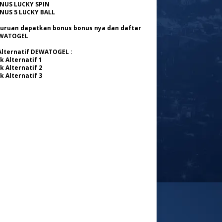
NUS LUCKY SPIN
NUS 5 LUCKY BALL
uruan dapatkan bonus bonus nya dan daftar
EWATOGEL
Alternatif
DEWATOGEL
:
k Alternatif 1
k Alternatif 2
k Alternatif 3