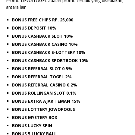
Promo DEWATOGEL adalah promo terbaik yang disediakan,
antara lain :
BONUS FREE CHIPS RP. 25,000
BONUS DEPOSIT 10%
BONUS CASHBACK SLOT 10%
BONUS CASHBACK CASINO 10%
BONUS CASHBACK E-LOTTERY 10%
BONUS CASHBACK SPORTBOOK 10%
BONUS REFERRAL SLOT 0.5%
BONUS REFERRAL TOGEL 2%
BONUS REFERRAL CASINO 0.2%
BONUS ROLLINGAN SLOT 0.1%
BONUS EXTRA AJAK TEMAN 15%
BONUS LOTTERY JOWOPOOLS
BONUS MYSTERY BOX
BONUS LUCKY SPIN
BONUS 5 LUCKY BALL