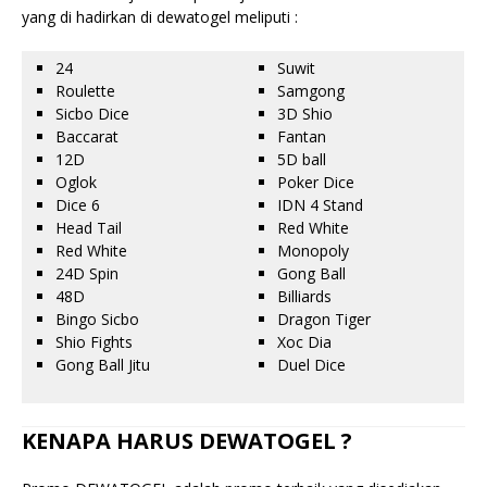
yang di hadirkan di dewatogel meliputi :
24
Suwit
Roulette
Samgong
Sicbo Dice
3D Shio
Baccarat
Fantan
12D
5D ball
Oglok
Poker Dice
Dice 6
IDN 4 Stand
Head Tail
Red White
Red White
Monopoly
24D Spin
Gong Ball
48D
Billiards
Bingo Sicbo
Dragon Tiger
Shio Fights
Xoc Dia
Gong Ball Jitu
Duel Dice
KENAPA HARUS DEWATOGEL ?