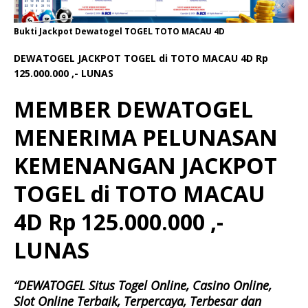
Bukti Jackpot Dewatogel TOGEL TOTO MACAU 4D
DEWATOGEL JACKPOT TOGEL di TOTO MACAU 4D Rp
125.000.000 ,- LUNAS
MEMBER DEWATOGEL
MENERIMA PELUNASAN
KEMENANGAN JACKPOT
TOGEL di TOTO MACAU
4D Rp 125.000.000 ,-
LUNAS
“DEWATOGEL Situs Togel Online, Casino Online,
Slot Online Terbaik, Terpercaya, Terbesar dan