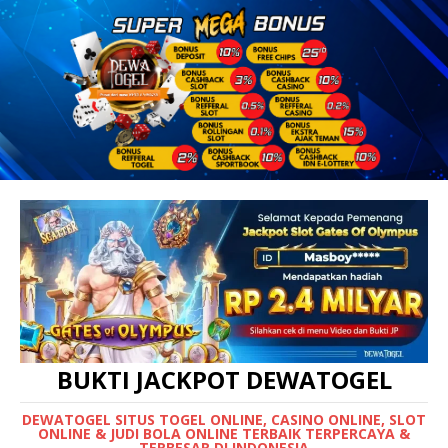
BUKTI JACKPOT DEWATOGEL
DEWATOGEL SITUS TOGEL ONLINE, CASINO ONLINE, SLOT
ONLINE & JUDI BOLA ONLINE TERBAIK TERPERCAYA &
TERBESAR DI INDONESIA