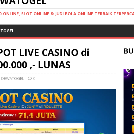
EWATOGEL
 ONLINE, SLOT ONLINE & JUDI BOLA ONLINE TERBAIK TERPERCA
ATOGEL
OT LIVE CASINO di
BU
0.000 ,- LUNAS
ot DEWATOGEL
0