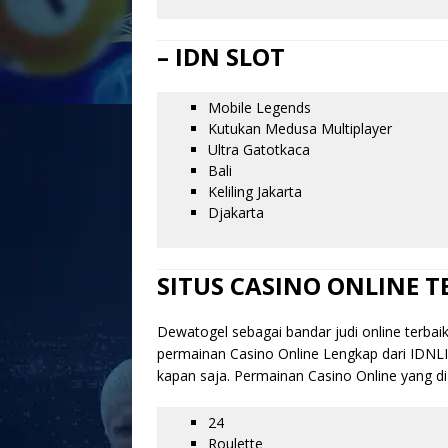
– IDN SLOT
Mobile Legends
Kutukan Medusa Multiplayer
Ultra Gatotkaca
Bali
Keliling Jakarta
Djakarta
SITUS CASINO ONLINE 
Dewatogel sebagai bandar judi online terbai
permainan Casino Online Lengkap dari IDNLI
kapan saja. Permainan Casino Online yang di 
24
Roulette