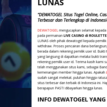
LUNAS
“DEWATOGEL Situs Togel Online, Casi
Terbesar dan Terlengkap di Indonesi
DEWATOGEL
mengucapkan selamat kepada us
pada permainan
LIVE CASINO di ROULETTE
LUNAS oleh pihak dewatogel kepada pemilik u
withdraw. Proses pencairan dana berlangsu
berada dalam rekening pemilik user id. Bukti 
yang langsung di dapatkan melalui bukti tra
rekening pemilik user id. Terima kasih ka
telah menggunakan situs kami, sebagai Ba
kemenangan member hingga lunas. Apakah
sudah sangat melekat. puluhan hingga rat
situs terbesar dan terbaik di Indonesia ini
berapapun PASTI dibayarkan hingga lunas.
INFO DEWATOGEL YANG 