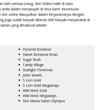
 oleh semua orang, Slot Online hadir di situs
nda dalam menjelajah di situs kami. Keseriusan
lot online diwujudkan dalam kerjasamanya dengan
yang juga sudah banyak dikenal oleh banyak masyarakat di
mainan yang dimaksud adalah :
Pyramid Bonanza
Sweet Bonanza Xmas
Sugar Rush
Candy Village
Starlight Christmas
Joker Jewels
5 Lion Gold
5 Lion Gold Megaways
Wild West Gold
Wild West Megaways
Slot Mania Gates Olympus