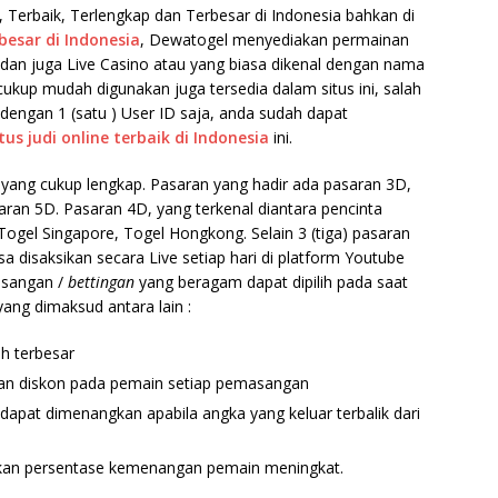
, Terbaik, Terlengkap dan Terbesar di Indonesia bahkan di
rbesar di Indonesia
, Dewatogel menyediakan permainan
k dan juga Live Casino atau yang biasa dikenal dengan nama
g cukup mudah digunakan juga tersedia dalam situs ini, salah
dengan 1 (satu ) User ID saja, anda sudah dapat
itus judi online terbaik di Indonesia
ini.
ang cukup lengkap. Pasaran yang hadir ada pasaran 3D,
ran 5D. Pasaran 4D, yang terkenal diantara pencinta
gel Singapore, Togel Hongkong. Selain 3 (tiga) pasaran
a disaksikan secara Live setiap hari di platform Youtube
pasangan /
bettingan
yang beragam dapat dipilih pada saat
ng dimaksud antara lain :
ah terbesar
an diskon pada pemain setiap pemasangan
 dapat dimenangkan apabila angka yang keluar terbalik dari
nkan persentase kemenangan pemain meningkat.