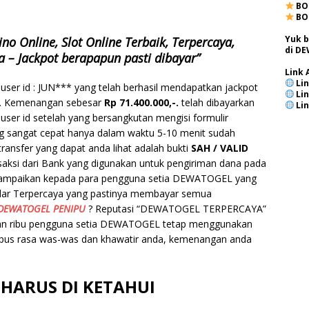
BO
BO
Yuk b
no Online, Slot Online Terbaik, Terpercaya,
di D
a – Jackpot berapapun pasti dibayar”
Link 
Lin
er id : JUN*** yang telah berhasil mendapatkan jackpot
Lin
. Kemenangan sebesar
Rp 71.400.000,-.
telah dibayarkan
Lin
ser id setelah yang bersangkutan mengisi formulir
ng sangat cepat hanya dalam waktu 5-10 menit sudah
transfer yang dapat anda lihat adalah bukti
SAH / VALID
nsaksi dari Bank yang digunakan untuk pengiriman dana pada
mi sampaikan kepada para pengguna setia DEWATOGEL yang
ndar Terpercaya yang pastinya membayar semua
DEWATOGEL PENIPU
? Reputasi “DEWATOGEL TERPERCAYA”
usan ribu pengguna setia DEWATOGEL tetap menggunakan
. Hapus rasa was-was dan khawatir anda, kemenangan anda
HARUS DI KETAHUI