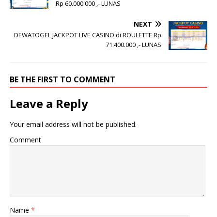
Rp 60.000.000 ,- LUNAS
NEXT
DEWATOGEL JACKPOT LIVE CASINO di ROULETTE Rp
71.400.000 ,- LUNAS
BE THE FIRST TO COMMENT
Leave a Reply
Your email address will not be published.
Comment
Name
*