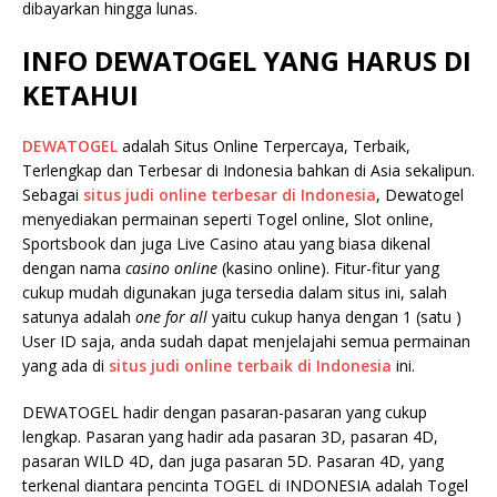
dibayarkan hingga lunas.
INFO DEWATOGEL YANG HARUS DI
KETAHUI
DEWATOGEL
adalah Situs Online Terpercaya, Terbaik,
Terlengkap dan Terbesar di Indonesia bahkan di Asia sekalipun.
Sebagai
situs judi online terbesar di Indonesia
, Dewatogel
menyediakan permainan seperti Togel online, Slot online,
Sportsbook dan juga Live Casino atau yang biasa dikenal
dengan nama
casino online
(kasino online). Fitur-fitur yang
cukup mudah digunakan juga tersedia dalam situs ini, salah
satunya adalah
one for all
yaitu cukup hanya dengan 1 (satu )
User ID saja, anda sudah dapat menjelajahi semua permainan
yang ada di
situs judi online terbaik di Indonesia
ini.
DEWATOGEL hadir dengan pasaran-pasaran yang cukup
lengkap. Pasaran yang hadir ada pasaran 3D, pasaran 4D,
pasaran WILD 4D, dan juga pasaran 5D. Pasaran 4D, yang
terkenal diantara pencinta TOGEL di INDONESIA adalah Togel