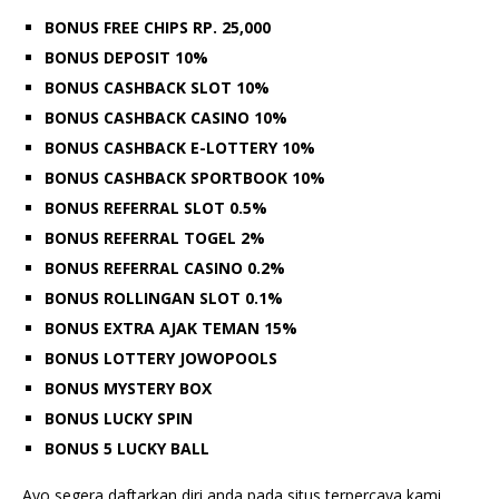
BONUS FREE CHIPS RP. 25,000
BONUS DEPOSIT 10%
BONUS CASHBACK SLOT 10%
BONUS CASHBACK CASINO 10%
BONUS CASHBACK E-LOTTERY 10%
BONUS CASHBACK SPORTBOOK 10%
BONUS REFERRAL SLOT 0.5%
BONUS REFERRAL TOGEL 2%
BONUS REFERRAL CASINO 0.2%
BONUS ROLLINGAN SLOT 0.1%
BONUS EXTRA AJAK TEMAN 15%
BONUS LOTTERY JOWOPOOLS
BONUS MYSTERY BOX
BONUS LUCKY SPIN
BONUS 5 LUCKY BALL
Ayo segera daftarkan diri anda pada situs terpercaya kami