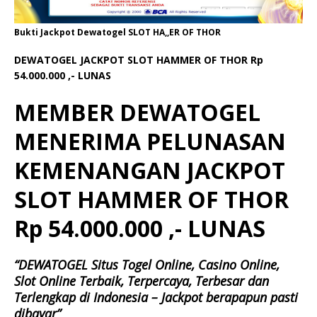
Bukti Jackpot Dewatogel SLOT HA,,ER OF THOR
DEWATOGEL JACKPOT SLOT HAMMER OF THOR Rp
54.000.000 ,- LUNAS
MEMBER DEWATOGEL
MENERIMA PELUNASAN
KEMENANGAN JACKPOT
SLOT HAMMER OF THOR
Rp 54.000.000 ,- LUNAS
“DEWATOGEL Situs Togel Online, Casino Online,
Slot Online Terbaik, Terpercaya, Terbesar dan
Terlengkap di Indonesia – Jackpot berapapun pasti
dibayar”