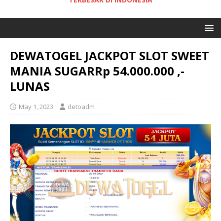
DEWATOGEL JACKPOT SLOT SWEET
MANIA SUGARRp 54.000.000 ,-
LUNAS
May 1, 2023
detoadm