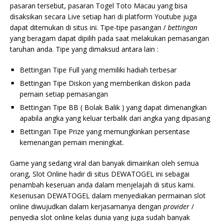
pasaran tersebut, pasaran Togel Toto Macau yang bisa
disaksikan secara Live setiap hari di platform Youtube juga
dapat ditemukan di situs ini. Tipe-tipe pasangan /
bettingan
yang beragam dapat dipilih pada saat melakukan pemasangan
taruhan anda. Tipe yang dimaksud antara lain :
Bettingan Tipe Full yang memiliki hadiah terbesar
Bettingan Tipe Diskon yang memberikan diskon pada
pemain setiap pemasangan
Bettingan Tipe BB ( Bolak Balik ) yang dapat dimenangkan
apabila angka yang keluar terbalik dari angka yang dipasang
Bettingan Tipe Prize yang memungkinkan persentase
kemenangan pemain meningkat.
Game yang sedang viral dan banyak dimainkan oleh semua
orang, Slot Online hadir di situs DEWATOGEL ini sebagai
penambah keseruan anda dalam menjelajah di situs kami.
Keseriusan DEWATOGEL dalam menyediakan permainan slot
online diwujudkan dalam kerjasamanya dengan
provider
/
penyedia slot online kelas dunia yang juga sudah banyak