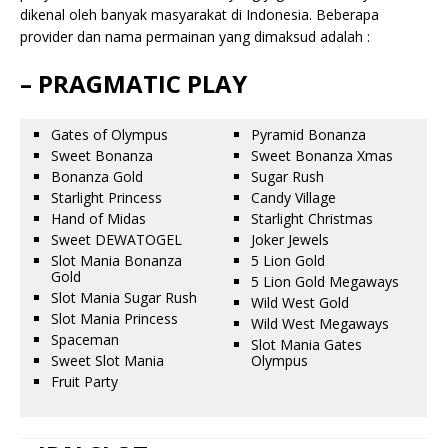
dikenal oleh banyak masyarakat di Indonesia. Beberapa
provider dan nama permainan yang dimaksud adalah :
– PRAGMATIC PLAY
Gates of Olympus
Pyramid Bonanza
Sweet Bonanza
Sweet Bonanza Xmas
Bonanza Gold
Sugar Rush
Starlight Princess
Candy Village
Hand of Midas
Starlight Christmas
Sweet DEWATOGEL
Joker Jewels
Slot Mania Bonanza
5 Lion Gold
Gold
5 Lion Gold Megaways
Slot Mania Sugar Rush
Wild West Gold
Slot Mania Princess
Wild West Megaways
Spaceman
Slot Mania Gates
Sweet Slot Mania
Olympus
Fruit Party