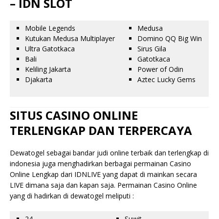
– IDN SLOT
Mobile Legends
Medusa
Kutukan Medusa Multiplayer
Domino QQ Big Win
Ultra Gatotkaca
Sirus Gila
Bali
Gatotkaca
Keliling Jakarta
Power of Odin
Djakarta
Aztec Lucky Gems
SITUS CASINO ONLINE
TERLENGKAP DAN TERPERCAYA
Dewatogel sebagai bandar judi online terbaik dan terlengkap di
indonesia juga menghadirkan berbagai permainan Casino
Online Lengkap dari IDNLIVE yang dapat di mainkan secara
LIVE dimana saja dan kapan saja. Permainan Casino Online
yang di hadirkan di dewatogel meliputi :
24
Suwit