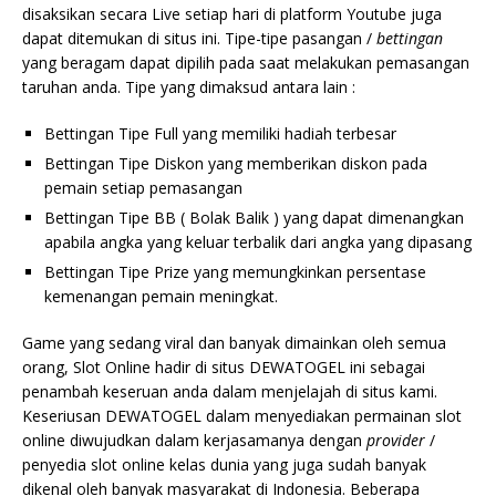
disaksikan secara Live setiap hari di platform Youtube juga
dapat ditemukan di situs ini. Tipe-tipe pasangan /
bettingan
yang beragam dapat dipilih pada saat melakukan pemasangan
taruhan anda. Tipe yang dimaksud antara lain :
Bettingan Tipe Full yang memiliki hadiah terbesar
Bettingan Tipe Diskon yang memberikan diskon pada
pemain setiap pemasangan
Bettingan Tipe BB ( Bolak Balik ) yang dapat dimenangkan
apabila angka yang keluar terbalik dari angka yang dipasang
Bettingan Tipe Prize yang memungkinkan persentase
kemenangan pemain meningkat.
Game yang sedang viral dan banyak dimainkan oleh semua
orang, Slot Online hadir di situs DEWATOGEL ini sebagai
penambah keseruan anda dalam menjelajah di situs kami.
Keseriusan DEWATOGEL dalam menyediakan permainan slot
online diwujudkan dalam kerjasamanya dengan
provider
/
penyedia slot online kelas dunia yang juga sudah banyak
dikenal oleh banyak masyarakat di Indonesia. Beberapa