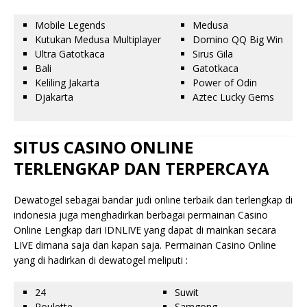
Mobile Legends
Medusa
Kutukan Medusa Multiplayer
Domino QQ Big Win
Ultra Gatotkaca
Sirus Gila
Bali
Gatotkaca
Keliling Jakarta
Power of Odin
Djakarta
Aztec Lucky Gems
SITUS CASINO ONLINE
TERLENGKAP DAN TERPERCAYA
Dewatogel sebagai bandar judi online terbaik dan terlengkap di
indonesia juga menghadirkan berbagai permainan Casino
Online Lengkap dari IDNLIVE yang dapat di mainkan secara
LIVE dimana saja dan kapan saja. Permainan Casino Online
yang di hadirkan di dewatogel meliputi :
24
Suwit
Roulette
Samgong