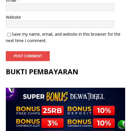
Email
*
Website
Save my name, email, and website in this browser for the
next time I comment.
BUKTI PEMBAYARAN