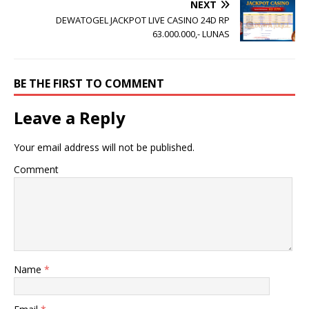
NEXT
DEWATOGEL JACKPOT LIVE CASINO 24D RP
63.000.000,- LUNAS
BE THE FIRST TO COMMENT
Leave a Reply
Your email address will not be published.
Comment
Name
*