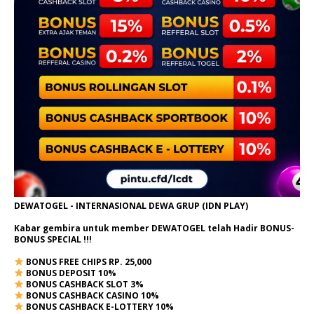
DEWATOGEL - INTERNASIONAL DEWA GRUP (IDN PLAY)
Kabar gembira untuk member DEWATOGEL telah Hadir
BONUS-
BONUS SPECIAL
!!!
BONUS FREE CHIPS RP. 25,000
BONUS DEPOSIT 10%
BONUS CASHBACK SLOT 3%
BONUS CASHBACK CASINO 10%
BONUS CASHBACK E-LOTTERY 10%