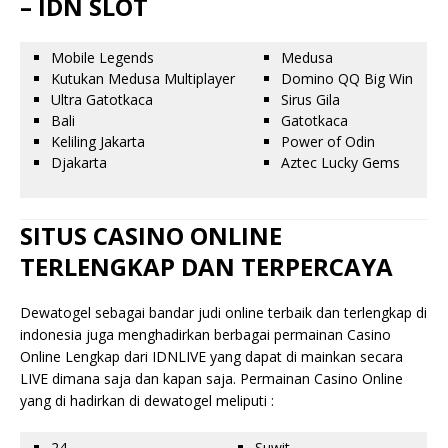
– IDN SLOT
Mobile Legends
Medusa
Kutukan Medusa Multiplayer
Domino QQ Big Win
Ultra Gatotkaca
Sirus Gila
Bali
Gatotkaca
Keliling Jakarta
Power of Odin
Djakarta
Aztec Lucky Gems
SITUS CASINO ONLINE
TERLENGKAP DAN TERPERCAYA
Dewatogel sebagai bandar judi online terbaik dan terlengkap di
indonesia juga menghadirkan berbagai permainan Casino
Online Lengkap dari IDNLIVE yang dapat di mainkan secara
LIVE dimana saja dan kapan saja. Permainan Casino Online
yang di hadirkan di dewatogel meliputi :
24
Suwit