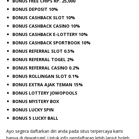
BONUS FREE CHIPS RP. 25,000
BONUS DEPOSIT 10%
BONUS CASHBACK SLOT 10%
BONUS CASHBACK CASINO 10%
BONUS CASHBACK E-LOTTERY 10%
BONUS CASHBACK SPORTBOOK 10%
BONUS REFERRAL SLOT 0.5%
BONUS REFERRAL TOGEL 2%
BONUS REFERRAL CASINO 0.2%
BONUS ROLLINGAN SLOT 0.1%
BONUS EXTRA AJAK TEMAN 15%
BONUS LOTTERY JOWOPOOLS
BONUS MYSTERY BOX
BONUS LUCKY SPIN
BONUS 5 LUCKY BALL
Ayo segera daftarkan diri anda pada situs terpercaya kami
hanya di dewatogel. Untuk info pendaftaran lebih lanjut boleh