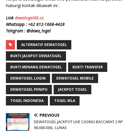
hubungi kontak dibawah ini :
Link
dewatogel88.co
Whatsapp : +62 812-1668-4428
Telegram : @dewa_togel
ALTERNATIF DEWATOGEL
BUKTI JACKPOT DEWATOGEL
BUKTI MENANG DEWATOGEL
BUKTI TRANSFER
DEWATOGEL LOGIN
DEWATOGEL MOBILE
DEWATOGEL PENIPU
JACKPOT TOGEL
TOGEL INDONESIA
TOGEL WLA
PREVIOUS
DEWATOGEL JACKPOT LIVE CASINO BACCARAT 2 RP
90.000.000,- LUNAS