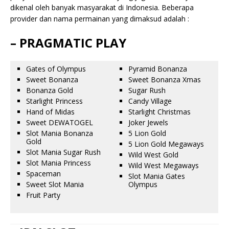
dikenal oleh banyak masyarakat di Indonesia. Beberapa
provider dan nama permainan yang dimaksud adalah :
– PRAGMATIC PLAY
Gates of Olympus
Pyramid Bonanza
Sweet Bonanza
Sweet Bonanza Xmas
Bonanza Gold
Sugar Rush
Starlight Princess
Candy Village
Hand of Midas
Starlight Christmas
Sweet DEWATOGEL
Joker Jewels
Slot Mania Bonanza
5 Lion Gold
Gold
5 Lion Gold Megaways
Slot Mania Sugar Rush
Wild West Gold
Slot Mania Princess
Wild West Megaways
Spaceman
Slot Mania Gates
Sweet Slot Mania
Olympus
Fruit Party