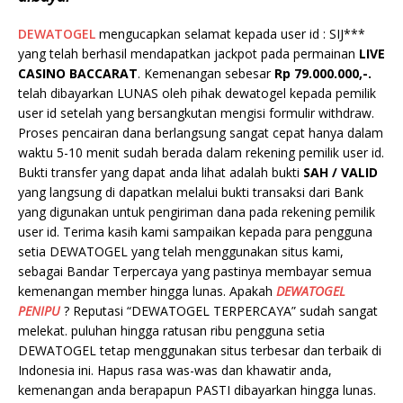
DEWATOGEL
mengucapkan selamat kepada user id : SIJ***
yang telah berhasil mendapatkan jackpot pada permainan
LIVE
CASINO BACCARAT
. Kemenangan sebesar
Rp 79.000.000,-.
telah dibayarkan LUNAS oleh pihak dewatogel kepada pemilik
user id setelah yang bersangkutan mengisi formulir withdraw.
Proses pencairan dana berlangsung sangat cepat hanya dalam
waktu 5-10 menit sudah berada dalam rekening pemilik user id.
Bukti transfer yang dapat anda lihat adalah bukti
SAH / VALID
yang langsung di dapatkan melalui bukti transaksi dari Bank
yang digunakan untuk pengiriman dana pada rekening pemilik
user id. Terima kasih kami sampaikan kepada para pengguna
setia DEWATOGEL yang telah menggunakan situs kami,
sebagai Bandar Terpercaya yang pastinya membayar semua
kemenangan member hingga lunas. Apakah
DEWATOGEL
PENIPU
? Reputasi “DEWATOGEL TERPERCAYA” sudah sangat
melekat. puluhan hingga ratusan ribu pengguna setia
DEWATOGEL tetap menggunakan situs terbesar dan terbaik di
Indonesia ini. Hapus rasa was-was dan khawatir anda,
kemenangan anda berapapun PASTI dibayarkan hingga lunas.