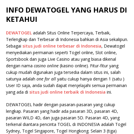
INFO DEWATOGEL YANG HARUS DI
KETAHUI
DEWATOGEL
adalah Situs Online Terpercaya, Terbaik,
Terlengkap dan Terbesar di Indonesia bahkan di Asia sekalipun.
Sebagai
situs judi online terbesar di Indonesia
, Dewatogel
menyediakan permainan seperti Togel online, Slot online,
Sportsbook dan juga Live Casino atau yang biasa dikenal
dengan nama
casino online
(kasino online). Fitur-fitur yang
cukup mudah digunakan juga tersedia dalam situs ini, salah
satunya adalah
one for all
yaitu cukup hanya dengan 1 (satu )
User ID saja, anda sudah dapat menjelajahi semua permainan
yang ada di
situs judi online terbaik di Indonesia
ini.
DEWATOGEL hadir dengan pasaran-pasaran yang cukup
lengkap. Pasaran yang hadir ada pasaran 3D, pasaran 4D,
pasaran WILD 4D, dan juga pasaran 5D. Pasaran 4D, yang
terkenal diantara pencinta TOGEL di INDONESIA adalah Togel
Sydney, Togel Singapore, Togel Hongkong. Selain 3 (tiga)