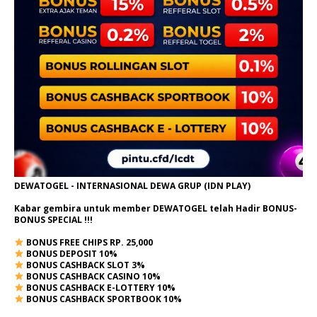
DEWATOGEL - INTERNASIONAL DEWA GRUP (IDN PLAY)
Kabar gembira untuk member DEWATOGEL telah Hadir
BONUS-
BONUS SPECIAL
!!!
BONUS FREE CHIPS RP. 25,000
BONUS DEPOSIT 10%
BONUS CASHBACK SLOT 3%
BONUS CASHBACK CASINO 10%
BONUS CASHBACK E-LOTTERY 10%
BONUS CASHBACK SPORTBOOK 10%