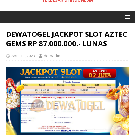
DEWATOGEL JACKPOT SLOT AZTEC
GEMS RP 87.000.000,- LUNAS
April 13, 2023
detoadm