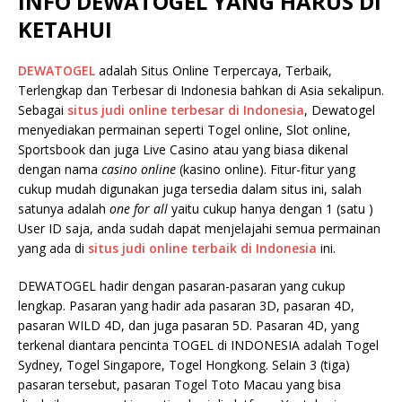
INFO DEWATOGEL YANG HARUS DI
KETAHUI
DEWATOGEL
adalah Situs Online Terpercaya, Terbaik,
Terlengkap dan Terbesar di Indonesia bahkan di Asia sekalipun.
Sebagai
situs judi online terbesar di Indonesia
, Dewatogel
menyediakan permainan seperti Togel online, Slot online,
Sportsbook dan juga Live Casino atau yang biasa dikenal
dengan nama
casino online
(kasino online). Fitur-fitur yang
cukup mudah digunakan juga tersedia dalam situs ini, salah
satunya adalah
one for all
yaitu cukup hanya dengan 1 (satu )
User ID saja, anda sudah dapat menjelajahi semua permainan
yang ada di
situs judi online terbaik di Indonesia
ini.
DEWATOGEL hadir dengan pasaran-pasaran yang cukup
lengkap. Pasaran yang hadir ada pasaran 3D, pasaran 4D,
pasaran WILD 4D, dan juga pasaran 5D. Pasaran 4D, yang
terkenal diantara pencinta TOGEL di INDONESIA adalah Togel
Sydney, Togel Singapore, Togel Hongkong. Selain 3 (tiga)
pasaran tersebut, pasaran Togel Toto Macau yang bisa